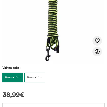
Valitse koko:
6mmx10m
6mmx15m
38,99
€