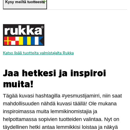
Kysy meiltä tuotteesta
Katso lisää tuotteita valmistajalta Rukka
Jaa hetkesi ja inspiroi
muita!
Tägää kuvasi hashtagilla #yesmustijamirri, niin saat
mahdollisuuden nähdä kuvasi täällä! Ole mukana
inspiroimassa muita lemmikinomistajia ja
helpottamassa sopivien tuotteiden valintaa. Nyt on
täydellinen hetki antaa lemmikkisi loistaa ja näkyä