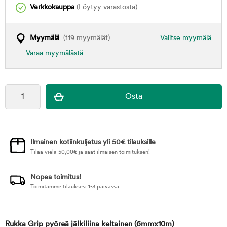
Verkkokauppa
(Löytyy varastosta)
Myymälä
(119 myymälät)
Valitse myymälä
Varaa myymälästä
Ilmainen kotiinkuljetus yli 50€ tilauksille
Tilaa vielä
50,00
€
ja saat ilmaisen toimituksen!
Nopea toimitus!
Toimitamme tilauksesi 1-3 päivässä.
Rukka Grip pyöreä jälkiliina keltainen
(6mmx10m)