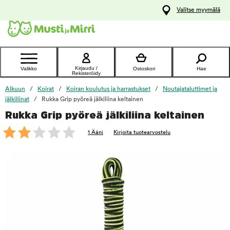
y
Valitse myymälä
ltöön
Ota yhteyttä
asiakaspalveluun
Kirjaudu /
Valikko
Ostoskori
Hae
Rekisteröidy
Alkuun
Koirat
Koiran koulutus ja harrastukset
Noutajataluttimet ja
jälkiliinat
Rukka Grip pyöreä jälkiliina keltainen
Rukka Grip pyöreä jälkiliina keltainen
foo
1 Ääni
Kirjoita tuotearvostelu