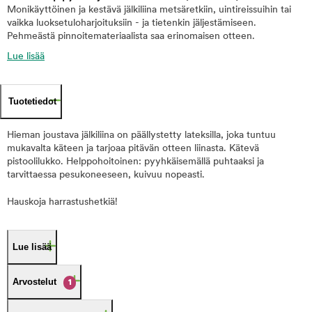
Monikäyttöinen ja kestävä jälkiliina metsäretkiin, uintireissuihin tai
vaikka luoksetuloharjoituksiin - ja tietenkin jäljestämiseen.
Pehmeästä pinnoitemateriaalista saa erinomaisen otteen.
Lue lisää
Tuotetiedot
Hieman joustava jälkiliina on päällystetty lateksilla, joka tuntuu
mukavalta käteen ja tarjoaa pitävän otteen liinasta. Kätevä
pistoolilukko. Helppohoitoinen: pyyhkäisemällä puhtaaksi ja
tarvittaessa pesukoneeseen, kuivuu nopeasti.
Hauskoja harrastushetkiä!
Lue lisää
Arvostelut
1