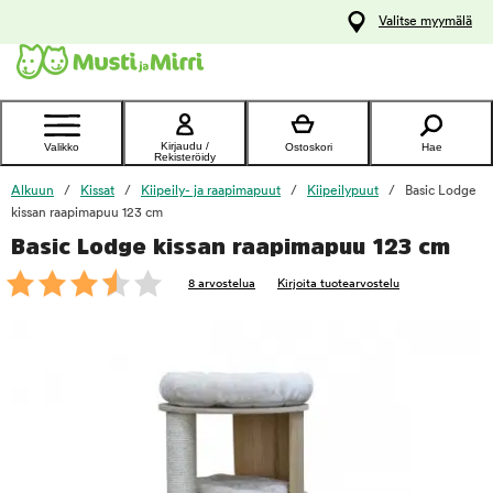
y
Valitse myymälä
ltöön
Ota yhteyttä
asiakaspalveluun
Kirjaudu /
Valikko
Ostoskori
Hae
Rekisteröidy
Alkuun
Kissat
Kiipeily- ja raapimapuut
Kiipeilypuut
Basic Lodge
kissan raapimapuu 123 cm
Basic Lodge kissan raapimapuu 123 cm
foo
8 arvostelua
Kirjoita tuotearvostelu