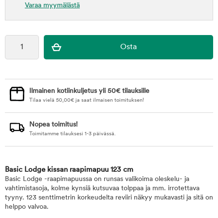
Varaa myymälästä
Ilmainen kotiinkuljetus yli 50€ tilauksille
Tilaa vielä
50,00
€
ja saat ilmaisen toimituksen!
Nopea toimitus!
Toimitamme tilauksesi 1-3 päivässä.
Basic Lodge kissan raapimapuu 123 cm
Basic Lodge -raapimapuussa on runsas valikoima oleskelu- ja
vahtimistasoja, kolme kynsiä kutsuvaa tolppaa ja mm. irrotettava
tyyny. 123 senttimetrin korkeudelta reviiri näkyy mukavasti ja sitä on
helppo valvoa.