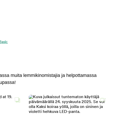
 Basic
massa muita lemmikinomistajia ja helpottamassa
aupassa!