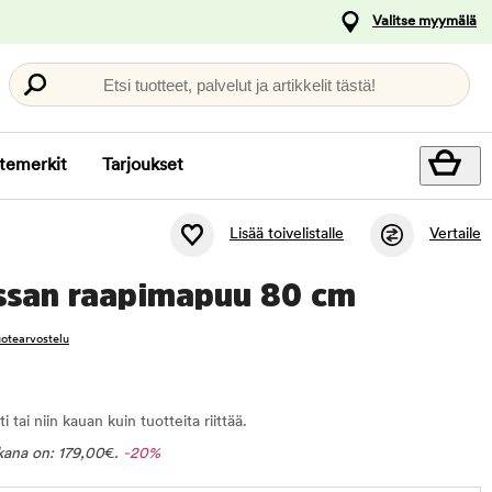
Valitse myymälä
Etsi tuotteet, palvelut ja artikkelit tästä!
temerkit
Tarjoukset
Lisää toivelistalle
Vertaile
issan raapimapuu 80 cm
tuotearvostelu
tai niin kauan kuin tuotteita riittää.
ikana on:
179,00
€
.
-20%