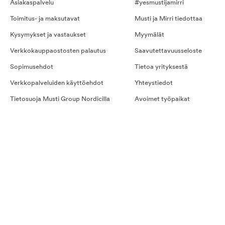
Asiakaspalvelu
#yesmustijamirri
Toimitus- ja maksutavat
Musti ja Mirri tiedottaa
Kysymykset ja vastaukset
Myymälät
Verkkokauppaostosten palautus
Saavutettavuusseloste
Sopimusehdot
Tietoa yrityksestä
Verkkopalveluiden käyttöehdot
Yhteystiedot
Tietosuoja Musti Group Nordicilla
Avoimet työpaikat
Kilpailusäännöt
Hyvinvointipalvelut työpaikka
Kestotilauksen ehdot
Evästeet
Ostoehdot palveluille
Näin teet tilauksen
Kestotilaus