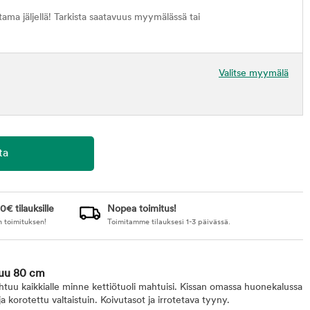
ma jäljellä! Tarkista saatavuus myymälässä tai
Valitse myymälä
0€ tilauksille
Nopea toimitus!
n toimituksen!
Toimitamme tilauksesi 1-3 päivässä.
puu 80 cm
tuu kaikkialle minne kettiötuoli mahtuisi. Kissan omassa huonekalussa
a korotettu valtaistuin. Koivutasot ja irrotetava tyyny.