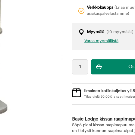
Verkkokauppa
(Enää muuta
asiakaspalvelustamme)
Myymälä
(10 myymälät)
Varaa myymälästä
Ilmainen kotiinkuljetus yli 5
Tilaa vielä
50,00
€
ja saat ilmaise
Basic Lodge kissan raapima
Söpö pieni kissan raapimapuu mah
on tietysti kunnon raapimatolpat j