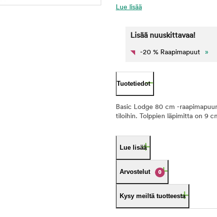
Lue lisää
Lisää nuuskittavaa!
-20 % Raapimapuut
»
Tuotetiedot
Basic Lodge 80 cm -raapimapuun 
tiloihin. Tolppien läpimitta on 9 c
Lue lisää
Arvostelut
0
Kysy meiltä tuotteesta