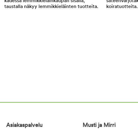
Asiakaspalvelu
Musti ja Mirri