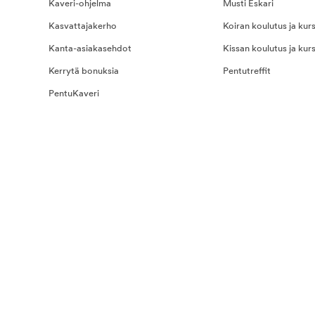
Kaveri-ohjelma
Musti Eskari
Kasvattajakerho
Koiran koulutus ja kurs
Kanta-asiakasehdot
Kissan koulutus ja kurs
Kerrytä bonuksia
Pentutreffit
PentuKaveri
na