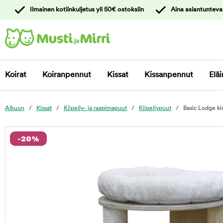
y
Ilmainen kotiinkuljetus yli 50€ ostoksiin
Aina asiantunteva
ltöön
Ota yhteyttä
asiakaspalveluun
Koirat
Koiranpennut
Kissat
Kissanpennut
Eläi
Alkuun
Kissat
Kiipeily- ja raapimapuut
Kiipeilypuut
Basic Lodge k
foo
-20%