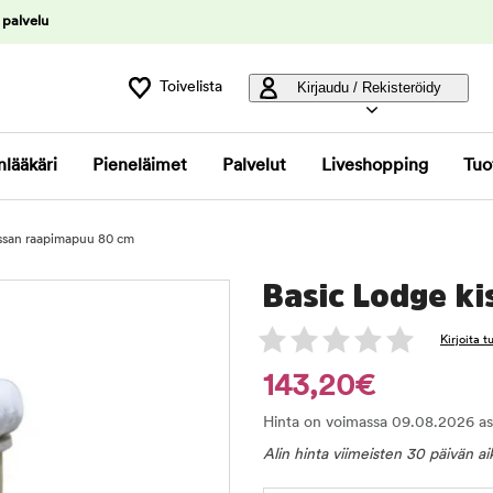
 palvelu
Toivelista
Kirjaudu / Rekisteröidy
nlääkäri
Pieneläimet
Palvelut
Liveshopping
Tuo
issan raapimapuu 80 cm
Basic Lodge k
Kirjoita 
143,20€
Hinta on voimassa 09.08.2026 asti 
Alin hinta viimeisten 30 päivän a