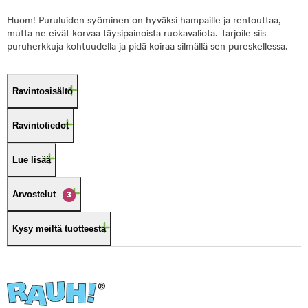
Huom! Puruluiden syöminen on hyväksi hampaille ja rentouttaa,
mutta ne eivät korvaa täysipainoista ruokavaliota. Tarjoile siis
puruherkkuja kohtuudella ja pidä koiraa silmällä sen pureskellessa.
Ravintosisältö
Ravintotiedot
Lue lisää
Arvostelut
3
Kysy meiltä tuotteesta