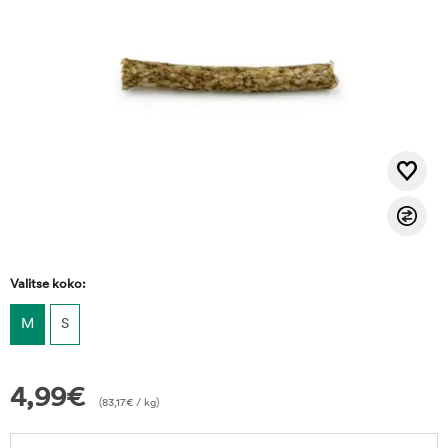
Valitse koko:
M
S
4,99
€
(
83,17
€
/ kg)