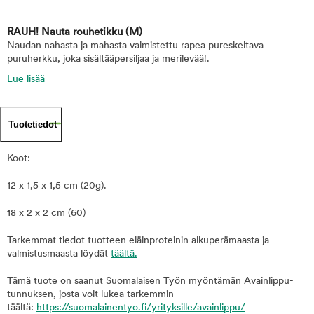
RAUH! Nauta rouhetikku
(M)
Naudan nahasta ja mahasta valmistettu rapea pureskeltava
puruherkku, joka sisältääpersiljaa ja merilevää!.
Lue lisää
Tuotetiedot
Koot:
12 x 1,5 x 1,5 cm (20g).
18 x 2 x 2 cm (60)
Tarkemmat tiedot tuotteen eläinproteinin alkuperämaasta ja
valmistusmaasta löydät
täältä.
Tämä tuote on saanut Suomalaisen Työn myöntämän Avainlippu-
tunnuksen, josta voit lukea tarkemmin
täältä:
https://suomalainentyo.fi/yrityksille/avainlippu/