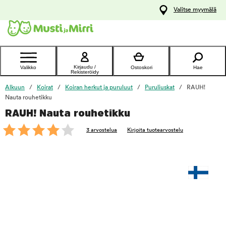
y
Valitse myymälä
ltöön
Ota yhteyttä
asiakaspalveluun
Kirjaudu /
Valikko
Ostoskori
Hae
Rekisteröidy
Alkuun
Koirat
Koiran herkut ja puruluut
Puruliuskat
RAUH!
Nauta rouhetikku
RAUH! Nauta rouhetikku
foo
3 arvostelua
Kirjoita tuotearvostelu