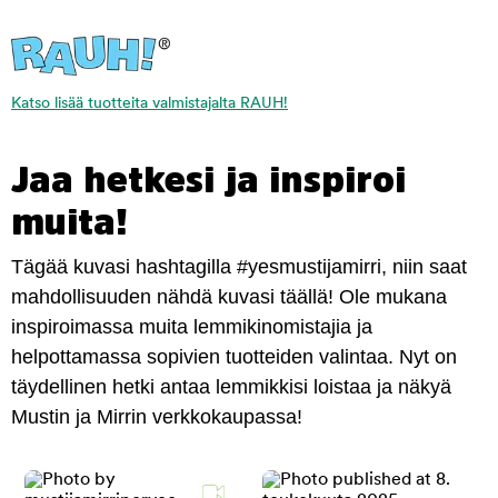
Katso lisää tuotteita valmistajalta RAUH!
Jaa hetkesi ja inspiroi
muita!
Tägää kuvasi hashtagilla #yesmustijamirri, niin saat
mahdollisuuden nähdä kuvasi täällä! Ole mukana
inspiroimassa muita lemmikinomistajia ja
helpottamassa sopivien tuotteiden valintaa. Nyt on
täydellinen hetki antaa lemmikkisi loistaa ja näkyä
Mustin ja Mirrin verkkokaupassa!