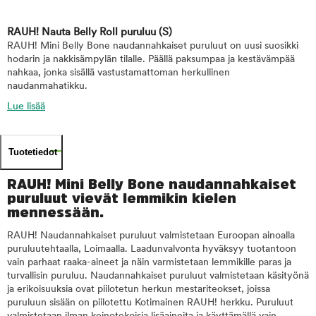
RAUH! Nauta Belly Roll puruluu
(S)
RAUH! Mini Belly Bone naudannahkaiset puruluut on uusi suosikki
hodarin ja nakkisämpylän tilalle. Päällä paksumpaa ja kestävämpää
nahkaa, jonka sisällä vastustamattoman herkullinen
naudanmahatikku.
Lue lisää
Tuotetiedot
RAUH! Mini Belly Bone naudannahkaiset
puruluut vievät lemmikin kielen
mennessään.
RAUH! Naudannahkaiset puruluut valmistetaan Euroopan ainoalla
puruluutehtaalla, Loimaalla. Laadunvalvonta hyväksyy tuotantoon
vain parhaat raaka-aineet ja näin varmistetaan lemmikille paras ja
turvallisin puruluu. Naudannahkaiset puruluut valmistetaan käsityönä
ja erikoisuuksia ovat piilotetun herkun mestariteokset, joissa
puruluun sisään on piilotettu Kotimainen RAUH! herkku. Puruluut