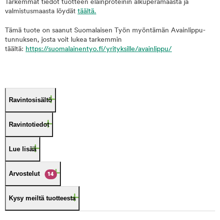
Tarkemmat tiedot tuotteen eläinproteinin alkuperämaasta ja
valmistusmaasta löydät
täältä.
Tämä tuote on saanut Suomalaisen Työn myöntämän Avainlippu-
tunnuksen, josta voit lukea tarkemmin
täältä:
https://suomalainentyo.fi/yrityksille/avainlippu/
Ravintosisältö
Ravintotiedot
Lue lisää
Arvostelut
14
Kysy meiltä tuotteesta