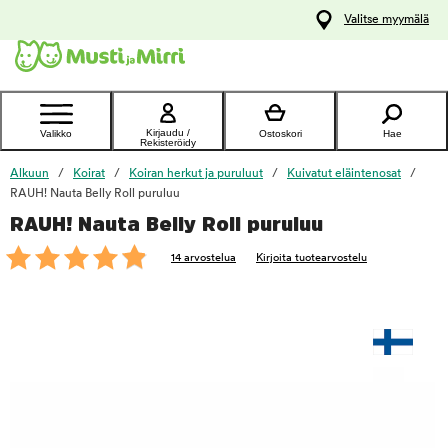
y
Valitse myymälä
ltöön
Ota yhteyttä
asiakaspalveluun
Kirjaudu /
Valikko
Ostoskori
Hae
Rekisteröidy
Alkuun
Koirat
Koiran herkut ja puruluut
Kuivatut eläintenosat
RAUH! Nauta Belly Roll puruluu
RAUH! Nauta Belly Roll puruluu
foo
14 arvostelua
Kirjoita tuotearvostelu