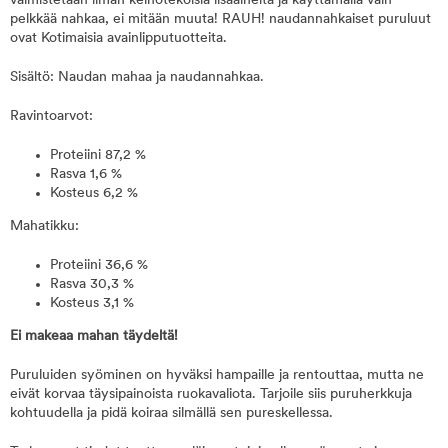
valmistetaan ilman keinotekoisia lisäaineita ja käyttämällä vain
pelkkää nahkaa, ei mitään muuta! RAUH! naudannahkaiset puruluut
ovat Kotimaisia avainlipputuotteita.
Sisältö: Naudan mahaa ja naudannahkaa.
Ravintoarvot:
Proteiini 87,2 %
Rasva 1,6 %
Kosteus 6,2 %
Mahatikku:
Proteiini 36,6 %
Rasva 30,3 %
Kosteus 3,1 %
Ei makeaa mahan täydeltä!
Puruluiden syöminen on hyväksi hampaille ja rentouttaa, mutta ne
eivät korvaa täysipainoista ruokavaliota. Tarjoile siis puruherkkuja
kohtuudella ja pidä koiraa silmällä sen pureskellessa.