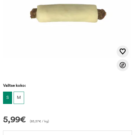
Valitse koko:
S
M
5,99
€
(
85,57
€
/ kg)