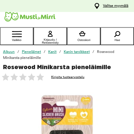
y
Valitse myymälä
ltöön
Ota yhteyttä
asiakaspalveluun
Kirjaudu /
Valikko
Ostoskori
Hae
Rekisteröidy
Alkuun
Pieneläimet
Kanit
Kanin tarvikkeet
Rosewood
Minikarsta pieneläimille
Rosewood Minikarsta pieneläimille
foo
Kirjoita tuotearvostelu