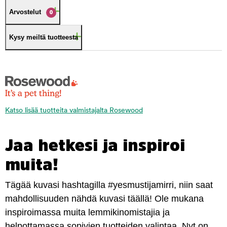
Arvostelut
0
Kysy meiltä tuotteesta
Katso lisää tuotteita valmistajalta Rosewood
Jaa hetkesi ja inspiroi
muita!
Tägää kuvasi hashtagilla #yesmustijamirri, niin saat
mahdollisuuden nähdä kuvasi täällä! Ole mukana
inspiroimassa muita lemmikinomistajia ja
helpottamassa sopivien tuotteiden valintaa. Nyt on