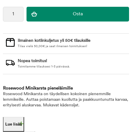
Ilmainen kotiinkuljetus yli 50€ tilauksille
Tilaa vielä
50,00
€
ja saat ilmaisen toimituksen!
Nopea toimitus!
Toimitamme tilauksesi 1-3 päivässä.
Rosewood Minikarsta pieneläimille
Rosewood Minikarsta on täydellisen kokoinen pienemmille
lemmikeille. Auttaa poistamaan kuollutta ja paakkuuntunutta karvaa,
erityisesti aluskarvaa. Mukavat kädensijat.
Lue lisää