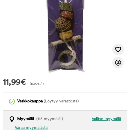
11,99
€
(
11,99
€
/ )
Verkkokauppa
(Löytyy varastosta)
Myymälä
(115 myymälät)
Valitse myymälä
Varaa myymälästä