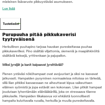
mieleinen lisävaruste pikkuystäväsi asumukseen.
Lue lisää
Tuotetiedot
Purupuuha pitää pikkukaverisi
tyytyväisenä
Herkullinen puuhapino tarjoaa hauskan pureskeltavaa puuhaa
pikkukaverillesi. Pino sisältää viljattomia, siemeniä ja maapähkinöitä
sisältäviä keksejä, yrttirenkaan ja pajupallon.
Miksi jyrsijät ja kanit kaipaavat jyrsittävää?
Pienen ystäväsi nököhampaat ovat avojuuriset ja siksi ne kasvavat
jatkuvasti. Hampaiden pysyminen normaaleissa mitoissa on tärkeää,
sillä liian pitkiksi kasvaessaan ne aiheuttavat kipua vaikeuttaen
eläimen syömistä ja jopa estävät sen kokonaan. Liian pitkät hampaat
joudutaan lyhentämään eläinlääkärillä, joka on stressaava tilanne
pikkuiselle. Hampaiden liikakasvua voi ehkäistä luonnollisesti
hampaita kuluttavalla ruoalla, herkuilla ja muulla pureskeltavalla.