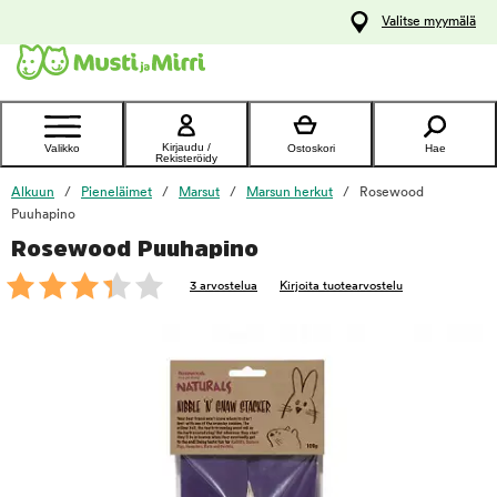
y
Valitse myymälä
ltöön
Ota yhteyttä
asiakaspalveluun
Kirjaudu /
Valikko
Ostoskori
Hae
Rekisteröidy
Alkuun
Pieneläimet
Marsut
Marsun herkut
Rosewood
Puuhapino
Rosewood Puuhapino
foo
3 arvostelua
Kirjoita tuotearvostelu