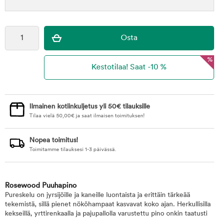
%
Ilmainen kotiinkuljetus yli 50€ tilauksille
Tilaa vielä
50,00
€
ja saat ilmaisen toimituksen!
Nopea toimitus!
Toimitamme tilauksesi 1-3 päivässä.
Rosewood Puuhapino
Pureskelu on jyrsijöille ja kaneille luontaista ja erittäin tärkeää
tekemistä, sillä pienet nököhampaat kasvavat koko ajan. Herkullisilla
kekseillä, yrttirenkaalla ja pajupallolla varustettu pino onkin taatusti