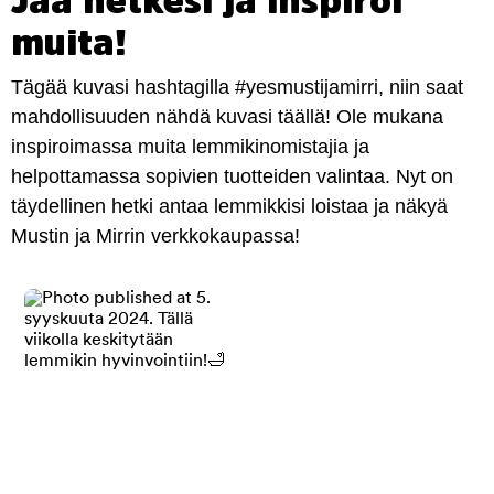
Jaa hetkesi ja inspiroi
muita!
Tägää kuvasi hashtagilla #yesmustijamirri, niin saat
mahdollisuuden nähdä kuvasi täällä! Ole mukana
inspiroimassa muita lemmikinomistajia ja
helpottamassa sopivien tuotteiden valintaa. Nyt on
täydellinen hetki antaa lemmikkisi loistaa ja näkyä
Mustin ja Mirrin verkkokaupassa!