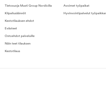
Tietosuoja Musti Group Nordicilla
Avoimet työpaikat
Kilpailusäännöt
Hyvinvointipalvelut työpaikka
Kestotilauksen ehdot
Evästeet
Ostoehdot palveluille
Näin teet tilauksen
Kestotilaus