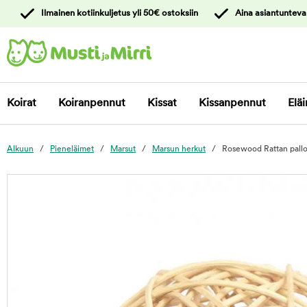
y
Ilmainen kotiinkuljetus yli 50€ ostoksiin
Aina asiantunteva
ltöön
Ota yhteyttä
asiakaspalveluun
Koirat
Koiranpennut
Kissat
Kissanpennut
Eläi
Alkuun
Pieneläimet
Marsut
Marsun herkut
Rosewood Rattan pallo
foo