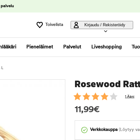
 palvelu
Toivelista
Kirjaudu / Rekisteröidy
nlääkäri
Pieneläimet
Palvelut
Liveshopping
Tuo
 L
Rosewood Ratt
1 Ääni
11,99
€
Verkkokauppa
(Löytyy var