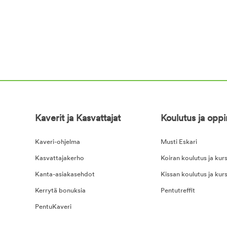
Kaverit ja Kasvattajat
Koulutus ja opp
Kaveri-ohjelma
Musti Eskari
Kasvattajakerho
Koiran koulutus ja kurs
Kanta-asiakasehdot
Kissan koulutus ja kurs
Kerrytä bonuksia
Pentutreffit
PentuKaveri