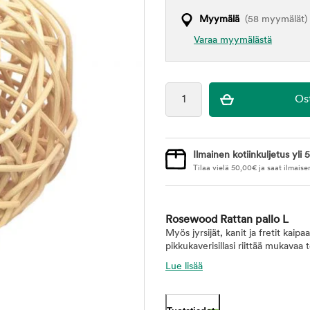
Myymälä
(58 myymälät)
Varaa myymälästä
Ilmainen kotiinkuljetus yli 5
Tilaa vielä
50,00
€
ja saat ilmaise
Rosewood Rattan pallo L
Myös jyrsijät, kanit ja fretit kaipaa
pikkukaverisillasi riittää mukavaa
Lue lisää