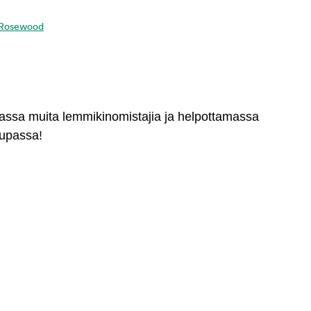
ta Rosewood
massa muita lemmikinomistajia ja helpottamassa
aupassa!