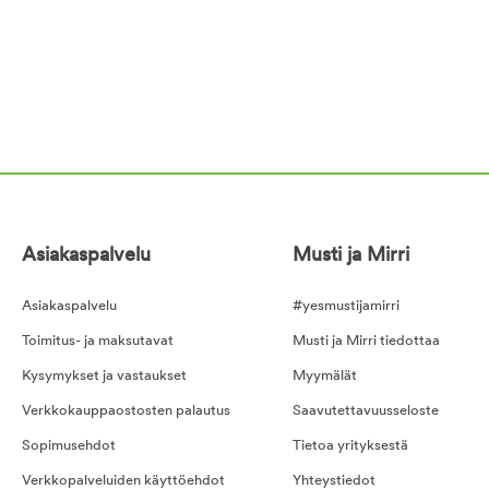
Asiakaspalvelu
Musti ja Mirri
Asiakaspalvelu
#yesmustijamirri
Toimitus- ja maksutavat
Musti ja Mirri tiedottaa
Kysymykset ja vastaukset
Myymälät
Verkkokauppaostosten palautus
Saavutettavuusseloste
Sopimusehdot
Tietoa yrityksestä
Verkkopalveluiden käyttöehdot
Yhteystiedot