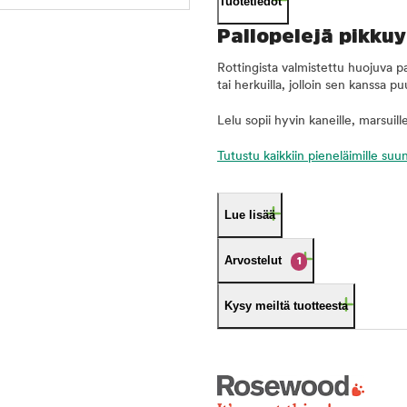
Tuotetiedot
Pallopelejä pikkuy
Rottingista valmistettu huojuva pal
tai herkuilla, jolloin sen kanssa 
Lelu sopii hyvin kaneille, marsuille, 
Tutustu kaikkiin pieneläimille suu
Lue lisää
Arvostelut
1
Kysy meiltä tuotteesta