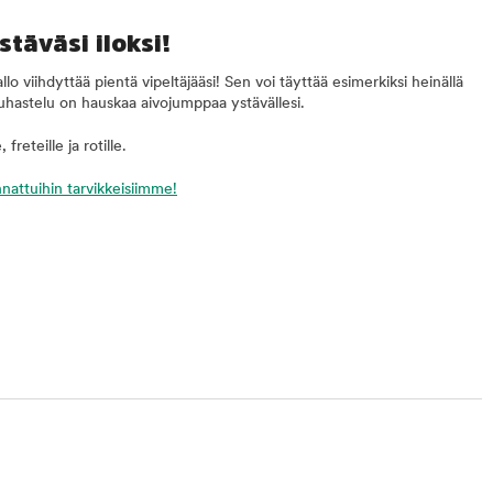
stäväsi iloksi!
lo viihdyttää pientä vipeltäjääsi! Sen voi täyttää esimerkiksi heinällä
puuhastelu on hauskaa aivojumppaa ystävällesi.
freteille ja rotille.
nnattuihin tarvikkeisiimme!