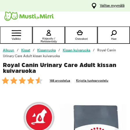
y
Valitse myymälä
ltöön
Ota yhteyttä
asiakaspalveluun
Kirjaudu /
Valikko
Ostoskori
Hae
Rekisteröidy
Alkuun
Kissat
Kissanruoka
Kissan kuivaruoka
Royal Canin
Urinary Care Adult kissan kuivaruoka
Royal Canin Urinary Care Adult kissan
foo
kuivaruoka
168 arvostelua
Kirjoita tuotearvostelu