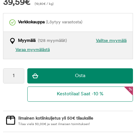
39,59
€
(
19,80
€
/ kg)
Verkkokauppa
(Löytyy varastosta)
Myymälä
(128 myymälät)
Valitse myymälä
Varaa myymälästä
%
Ilmainen kotiinkuljetus yli 50€ tilauksille
Tilaa vielä
50,00
€
ja saat ilmaisen toimituksen!