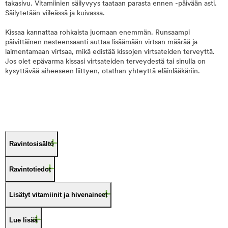
takasivu. Vitamiinien säilyvyys taataan parasta ennen -päivään asti.
Säilytetään viileässä ja kuivassa.
Kissaa kannattaa rohkaista juomaan enemmän. Runsaampi
päivittäinen nesteensaanti auttaa lisäämään virtsan määrää ja
laimentamaan virtsaa, mikä edistää kissojen virtsateiden terveyttä.
Jos olet epävarma kissasi virtsateiden terveydestä tai sinulla on
kysyttävää aiheeseen liittyen, otathan yhteyttä eläinlääkäriin.
Ravintosisältö
Ravintotiedot
Lisätyt vitamiinit ja hivenaineet
Lue lisää