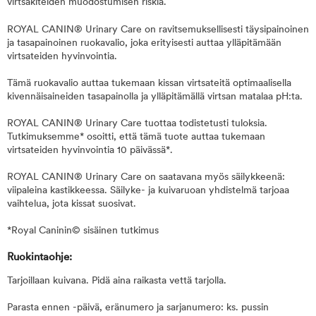
virtsakiteiden muodostumisen riskiä.
ROYAL CANIN® Urinary Care on ravitsemuksellisesti täysipainoinen
ja tasapainoinen ruokavalio, joka erityisesti auttaa ylläpitämään
virtsateiden hyvinvointia.
Tämä ruokavalio auttaa tukemaan kissan virtsateitä optimaalisella
kivennäisaineiden tasapainolla ja ylläpitämällä virtsan matalaa pH:ta.
ROYAL CANIN® Urinary Care tuottaa todistetusti tuloksia.
Tutkimuksemme* osoitti, että tämä tuote auttaa tukemaan
virtsateiden hyvinvointia 10 päivässä*.
ROYAL CANIN® Urinary Care on saatavana myös säilykkeenä:
viipaleina kastikkeessa. Säilyke- ja kuivaruoan yhdistelmä tarjoaa
vaihtelua, jota kissat suosivat.
*Royal Caninin© sisäinen tutkimus
Ruokintaohje:
Tarjoillaan kuivana. Pidä aina raikasta vettä tarjolla.
Parasta ennen -päivä, eränumero ja sarjanumero: ks. pussin