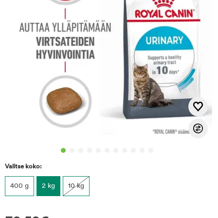
Valitse koko:
400 g
2 kg
10 kg