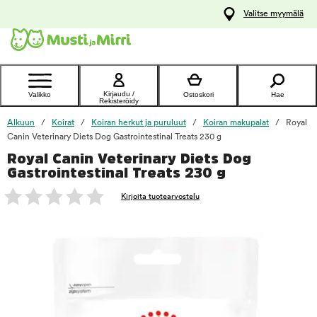
y
Valitse myymälä
ltöön
Ota yhteyttä
asiakaspalveluun
Kirjaudu /
Valikko
Ostoskori
Hae
Rekisteröidy
Alkuun
Koirat
Koiran herkut ja puruluut
Koiran makupalat
Royal
Canin Veterinary Diets Dog Gastrointestinal Treats 230 g
Royal Canin Veterinary Diets Dog
foo
Gastrointestinal Treats 230 g
Kirjoita tuotearvostelu