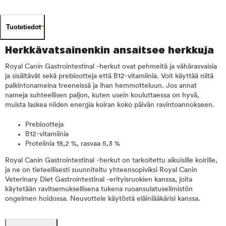
Tuotetiedot
Herkkävatsainenkin ansaitsee herkkuja
Royal Canin Gastrointestinal -herkut ovat pehmeitä ja vähärasvaisia
ja sisältävät sekä prebiootteja että B12-vitamiinia. Voit käyttää niitä
palkintonameina treeneissä ja ihan hemmotteluun. Jos annat
nameja suhteellisen paljon, kuten usein kouluttaessa on hyvä,
muista laskea niiden energia koiran koko päivän ravintoannokseen.
Prebiootteja
B12-vitamiinia
Proteiinia 18,2 %, rasvaa 5,3 %
Royal Canin Gastrointestinal -herkut on tarkoitettu aikuisille koirille,
ja ne on tieteellisesti suunniteltu yhteensopiviksi Royal Canin
Veterinary Diet Gastrointestinal -erityisruokien kanssa, joita
käytetään ravitsemuksellisena tukena ruoansulatuselimistön
ongelmen hoidossa. Neuvottele käytöstä eläinlääkärisi kanssa.