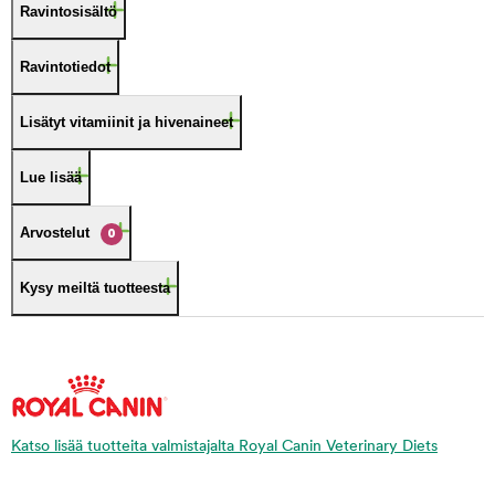
Ravintosisältö
Ravintotiedot
Lisätyt vitamiinit ja hivenaineet
Lue lisää
Arvostelut
0
Kysy meiltä tuotteesta
Katso lisää tuotteita valmistajalta Royal Canin Veterinary Diets