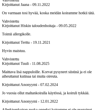
Vahvistettu
Kirjoittanut
Jaana
- 09.11.2022
On varmaan tosi hyvää, koska meidän koiramme hotkii tätä.
Vahvistettu
Kirjoittanut
Hiskin taloudenhoitaja
- 09.05.2022
Toimii allergikolle.
Kirjoittanut
Terttu
- 19.11.2021
Hyvin maistuu.
Vahvistettu
Kirjoittanut
Tuuli
- 11.08.2025
Maittava lisä nappuloille. Korvat pysyneet siistinä ja ei ole
aiheuttanut kutinaa tai muita oireuta.
Kirjoittanut
Anonyymi
- 07.02.2024
Jo vuosia ollut maltankoiralla käytössä, ja koiruli tykkää.
Kirjoittanut
Anonyymi
- 12.01.2022
Allerkisenkoiran ruoka onneksi koiramme ei ole reagoinut