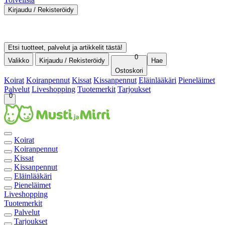
Kirjaudu / Rekisteröidy
Kirjaudu sisään
Rekisteröidy asiakkaaksi
Ostohistoria
Etsi tuotteet, palvelut ja artikkelit tästä!
0
Valikko
Kirjaudu / Rekisteröidy
Hae
Ostoskori
Koirat
Koiranpennut
Kissat
Kissanpennut
Eläinlääkäri
Pieneläimet
Palvelut
Liveshopping
Tuotemerkit
Tarjoukset
0
Koirat
Koiranpennut
Kissat
Kissanpennut
Eläinlääkäri
Pieneläimet
Liveshopping
Tuotemerkit
Palvelut
Tarjoukset