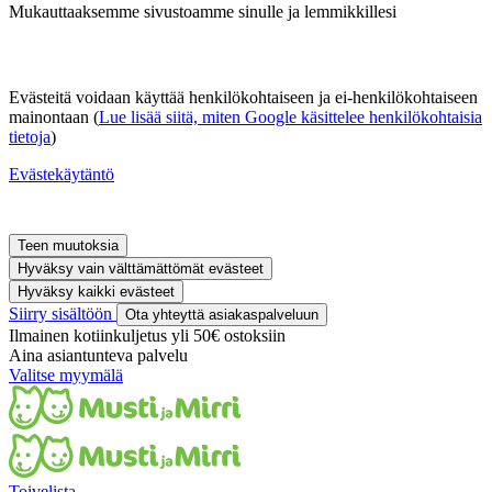
Mukauttaaksemme sivustoamme sinulle ja lemmikkillesi
Evästeitä voidaan käyttää henkilökohtaiseen ja ei-henkilökohtaiseen
mainontaan (
Lue lisää siitä, miten Google käsittelee henkilökohtaisia
tietoja
)
Evästekäytäntö
Teen muutoksia
Hyväksy vain välttämättömät evästeet
Hyväksy kaikki evästeet
Siirry sisältöön
Ota yhteyttä asiakaspalveluun
Ilmainen kotiinkuljetus yli 50€ ostoksiin
Aina asiantunteva palvelu
Valitse myymälä
Toivelista