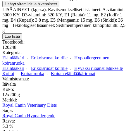
Lisätyt vitamiinit ja hivenaineet
LISÄAINEET (kg:ssa): Ravitsemukselliset lisäaineet: A-vitamiini:
3000 KY, D3-vitamiini: 320 KY, E1 (Rauta): 11 mg, E2 (Jodi): 1
mg, E4 (Kupari): 3,8 mg, E5 (Mangaani): 15 mg, E6 (Sinkki): 36
mg - Teknologiset lisäaineet: Sedimenttiperäinen klinoptiloliitti: 2,5
g
Lue lisää
Tuotekoodi:
120248
Kategoria:
Eläinlääkäri
Erikoisruoat koirille
Hypoallergeeninen
koiranruoka
Eläinlääkäri
Erikoisruoat koirille
Hyväksi ruoansulatukselle
Koirat
Koiranruoka
Koiran eläinlääkäriruoat
Valmistusmaa:
Itävalta
Koko:
12x200 g
Merkki:
Royal Canin Veterinary Diets
Sarja:
Royal Canin Hypoallergenic
Rasva:
5.3 %