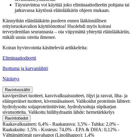
Täysravintoa voi käyttää joko eliminaatiodieetin pohjana tai
jatkuvassa käytössä eläinlääkärin ohjeen mukaan.
Kännythän eläinlääkärin puoleen ennen lääkinnällisen
erityisruokavalion käyttöönottoa! Huolehdi myös koirasi
terveydentilan seurannasta – ota viipymättä yhteyttä eläinlääkäriin,
mikäli uusia oireita ilmenee.
Koiran hyvinvointia käsitteleviä artikkeleita:
Eliminaatiodieetti
Ihottuma ja karvanlähtö
Närästys
Ravintosisältö
kasviperäiset tuotteet, kasvivalkuaisuutteet, öljyt ja rasvat, liha- ja
eläinperäiset tuotteet, kivennäisaineet. Valikoidut proteiinin lähteet:
hydrolysoitu soijaproteiinitiiviste, hydrolysoituja siipikarjan
sivutuotteita. Valikoitu hiilihydraatin lähde: hernetärkkelys
Ravintotiedot
Raakavalkuainen: 6,4% - Raakarasva: 3,5% - Tuhka: 2,0% -
Raakakuitu: 1,5% - Kosteus: 74,0% - EPA & DHA: 0,12% -
Välttämättömät rasvahapot (Linolihappo): 1,4%