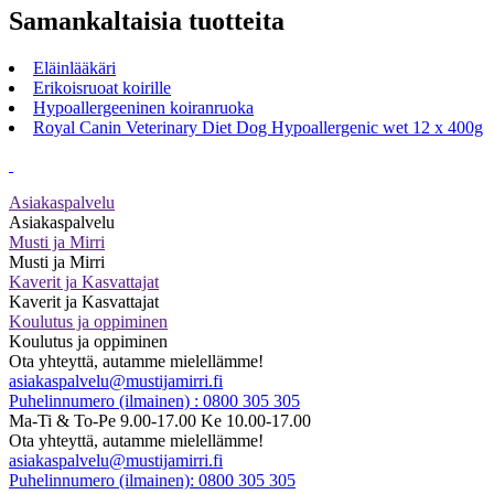
Samankaltaisia tuotteita
Eläinlääkäri
Erikoisruoat koirille
Hypoallergeeninen koiranruoka
Royal Canin Veterinary Diet Dog Hypoallergenic wet 12 x 400g
Asiakaspalvelu
Asiakaspalvelu
Musti ja Mirri
Musti ja Mirri
Kaverit ja Kasvattajat
Kaverit ja Kasvattajat
Koulutus ja oppiminen
Koulutus ja oppiminen
Ota yhteyttä, autamme mielellämme!
asiakaspalvelu@mustijamirri.fi
Puhelinnumero (ilmainen) : 0800 305 305
Ma-Ti & To-Pe 9.00-17.00 Ke 10.00-17.00
Ota yhteyttä, autamme mielellämme!
asiakaspalvelu@mustijamirri.fi
Puhelinnumero (ilmainen): 0800 305 305