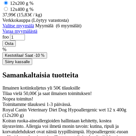
12x200 g
%
12x400 g
%
37,99
€
(
15,83
€
/ kg)
Verkkokauppa
(Löytyy varastosta)
Valitse myymälä
Myymälä
(6 myymälät)
Varaa myymälästä
foo
%
Samankaltaisia tuotteita
Ilmainen kotiinkuljetus yli 50€ tilauksille
Tilaa vielä
50,00
€
ja saat ilmaisen toimituksen!
Nopea toimitus!
Toimitamme tilauksesi 1-3 päivässä.
Royal Canin Veterinary Diet Dog Hypoallergenic wet 12 x 400g
(12x200 g)
Koiran ruoka-aineallergioiden hallintaan kehitetty, kostea
täysravinto. Allergia voi ilmetä monin tavoin: kutina, ripuli ja
korvatulehdukset ovat näistä tyypillisimpiä. Hypoallergenic-ruoan