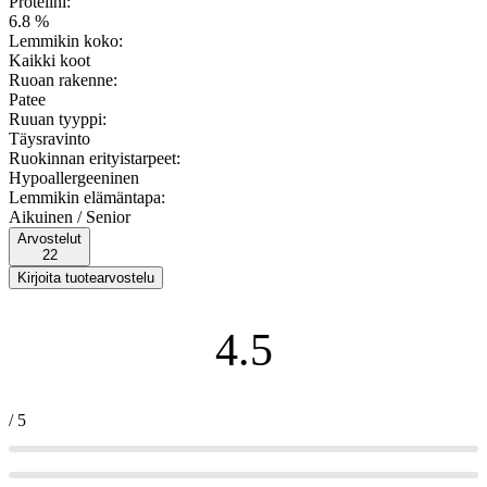
Proteiini:
6.8 %
Lemmikin koko:
Kaikki koot
Ruoan rakenne:
Patee
Ruuan tyyppi:
Täysravinto
Ruokinnan erityistarpeet:
Hypoallergeeninen
Lemmikin elämäntapa:
Aikuinen / Senior
Arvostelut
22
4.5
/ 5