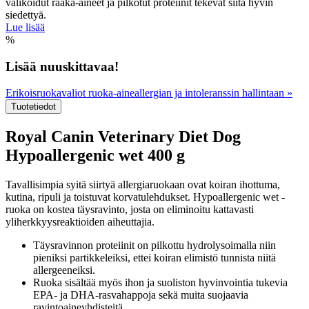
valikoidut raaka-aineet ja pilkotut proteiinit tekevät siitä hyvin
siedettyä.
Lue lisää
%
Lisää nuuskittavaa!
Erikoisruokavaliot ruoka-aineallergian ja intoleranssin hallintaan
»
Tuotetiedot
Royal Canin Veterinary Diet Dog
Hypoallergenic wet 400 g
Tavallisimpia syitä siirtyä allergiaruokaan ovat koiran ihottuma,
kutina, ripuli ja toistuvat korvatulehdukset. Hypoallergenic wet -
ruoka on kostea täysravinto, josta on eliminoitu kattavasti
yliherkkyysreaktioiden aiheuttajia.
Täysravinnon proteiinit on pilkottu hydrolysoimalla niin
pieniksi partikkeleiksi, ettei koiran elimistö tunnista niitä
allergeeneiksi.
Ruoka sisältää myös ihon ja suoliston hyvinvointia tukevia
EPA- ja DHA-rasvahappoja sekä muita suojaavia
ravintoaineyhdisteitä.