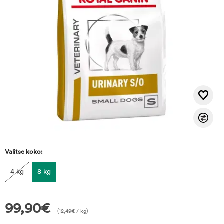
Valitse koko:
4 kg
8 kg
99,90
€
(
12,49
€
/ kg)