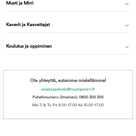
Musti ja Mirri
Kaverit ja Kasvattajat
Koulutus ja oppiminen
Ota yhteyttä, autamme mielellämme!
asiakaspalvelu@mustijamirri.fi
Puhelinnumero (ilmainen): 0800 305 305
Ma-Ti & To-Pe 9.00-17.00 Ke 10.00-17.00