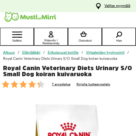
y
Valitse myymälä
ltöön
Ota yhteyttä
asiakaspalveluun
Kirjaudu /
Valikko
Ostoskori
Hae
Rekisteröidy
Alkuun
Eläinlääkäri
Erikoisruoat koirille
Virtsateiden hyvinvointi
Royal Canin Veterinary Diets Urinary S/O Small Dog koiran kuivaruoka
Royal Canin Veterinary Diets Urinary S/O
foo
Small Dog koiran kuivaruoka
7 arvostelua
Kirjoita tuotearvostelu