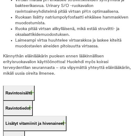
Virtsan matala pH ehkäisee struviittikiteiden syntymistä ja
bakteerikasvua. Urinary S/O -ruokavalion
ravintoaineyhdistelmä pitää virtsan pH:n optimaalisena.
Ruokaan lisätty natriumpolyfosfaatti ehkäisee hammaskiven
muodostumista.
Ruoka pitää virtsan alikylläisenä, mikä estää struviitti- ja
oksalaattikidemuodostuksen.
Laimeampi virtsa huuhtelee virtsarakkoa ja laskee kiteitä
muodostavien aineiden pitoisuutta virtsassa.
Kännythän eläinlääkärin puoleen ennen lääkinnällisen
erityisruokavalion käyttöönottoa! Huolehdi myös koirasi
terveydentilan seurannasta – ota viipymättä yhteyttä eläinlääkäriin,
mikäli uusia oireita ilmenee.
Ravintosisältö
Ravintotiedot
Lisätyt vitamiinit ja hivenaineet