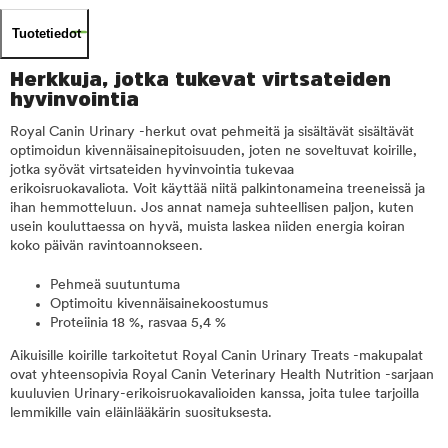
Tuotetiedot
Herkkuja, jotka tukevat virtsateiden
hyvinvointia
Royal Canin Urinary -herkut ovat pehmeitä ja sisältävät sisältävät
optimoidun kivennäisainepitoisuuden, joten ne soveltuvat koirille,
jotka syövät virtsateiden hyvinvointia tukevaa
erikoisruokavaliota. Voit käyttää niitä palkintonameina treeneissä ja
ihan hemmotteluun. Jos annat nameja suhteellisen paljon, kuten
usein kouluttaessa on hyvä, muista laskea niiden energia koiran
koko päivän ravintoannokseen.
Pehmeä suutuntuma
Optimoitu kivennäisainekoostumus
Proteiinia 18 %, rasvaa 5,4 %
Aikuisille koirille tarkoitetut Royal Canin Urinary Treats -makupalat
ovat yhteensopivia Royal Canin Veterinary Health Nutrition -sarjaan
kuuluvien Urinary-erikoisruokavalioiden kanssa, joita tulee tarjoilla
lemmikille vain eläinlääkärin suosituksesta.