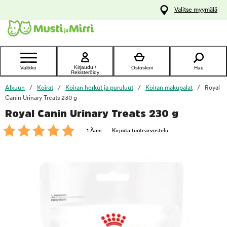
y
Valitse myymälä
ltöön
Ota yhteyttä
asiakaspalveluun
Kirjaudu /
Valikko
Ostoskori
Hae
Rekisteröidy
Alkuun
Koirat
Koiran herkut ja puruluut
Koiran makupalat
Royal
Canin Urinary Treats 230 g
Royal Canin Urinary Treats 230 g
foo
1 Ääni
Kirjoita tuotearvostelu