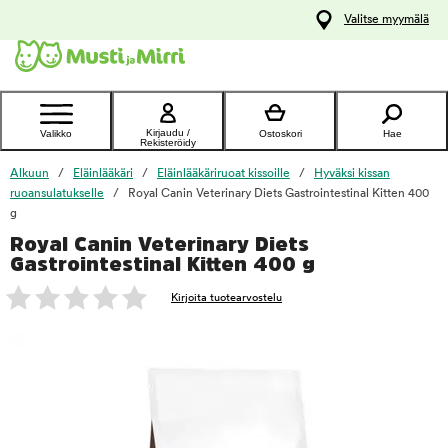
y
Valitse myymälä
ltöön
Ota yhteyttä
asiakaspalveluun
Kirjaudu /
Valikko
Ostoskori
Hae
Rekisteröidy
Alkuun
Eläinlääkäri
Eläinlääkäriruoat kissoille
Hyväksi kissan
ruoansulatukselle
Royal Canin Veterinary Diets Gastrointestinal Kitten 400
g
Royal Canin Veterinary Diets
foo
Gastrointestinal Kitten 400 g
Kirjoita tuotearvostelu