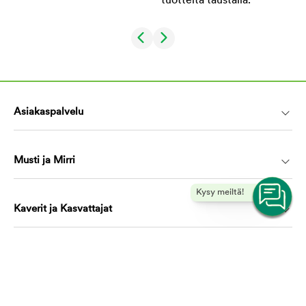
Asiakaspalvelu
Musti ja Mirri
Kysy meiltä!
Kaverit ja Kasvattajat
Koulutus ja oppiminen