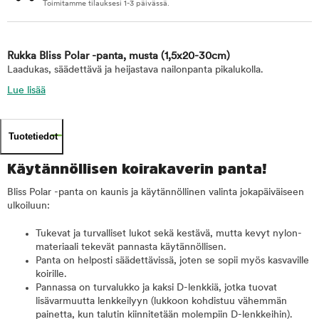
Toimitamme tilauksesi 1-3 päivässä.
Rukka Bliss Polar -panta, musta
(1,5x20-30cm)
Laadukas, säädettävä ja heijastava nailonpanta pikalukolla.
Lue lisää
Tuotetiedot
Käytännöllisen koirakaverin panta!
Bliss Polar -panta on kaunis ja käytännöllinen valinta jokapäiväiseen
ulkoiluun:
Tukevat ja turvalliset lukot sekä kestävä, mutta kevyt nylon-
materiaali tekevät pannasta käytännöllisen.
Panta on helposti säädettävissä, joten se sopii myös kasvaville
koirille.
Pannassa on turvalukko ja kaksi D-lenkkiä, jotka tuovat
lisävarmuutta lenkkeilyyn (lukkoon kohdistuu vähemmän
painetta, kun talutin kiinnitetään molempiin D-lenkkeihin).