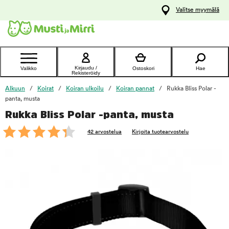
y
Valitse myymälä
ltöön
Ota yhteyttä
asiakaspalveluun
Kirjaudu /
Valikko
Ostoskori
Hae
Rekisteröidy
Alkuun
Koirat
Koiran ulkoilu
Koiran pannat
Rukka Bliss Polar -
panta, musta
Rukka Bliss Polar -panta, musta
foo
42 arvostelua
Kirjoita tuotearvostelu