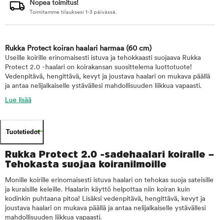
Nopea toimitus!
Toimitamme tilauksesi 1-3 päivässä.
Rukka Protect koiran haalari harmaa
(60 cm)
Useille koirille erinomaisesti istuva ja tehokkaasti suojaava Rukka
Protect 2.0 -haalari on koirakansan suosittelema luottotuote!
Vedenpitävä, hengittävä, kevyt ja joustava haalari on mukava päällä
ja antaa nelijalkaiselle ystävällesi mahdollisuuden liikkua vapaasti.
Lue lisää
Tuotetiedot
Rukka Protect 2.0 -sadehaalari koiralle –
Tehokasta suojaa koiranilmoille
Monille koirille erinomaisesti istuva haalari on tehokas suoja sateisille
ja kuraisille keleille. Haalarin käyttö helpottaa niin koiran kuin
kodinkin puhtaana pitoa! Lisäksi vedenpitävä, hengittävä, kevyt ja
joustava haalari on mukava päällä ja antaa nelijalkaiselle ystävällesi
mahdollisuuden liikkua vapaasti.