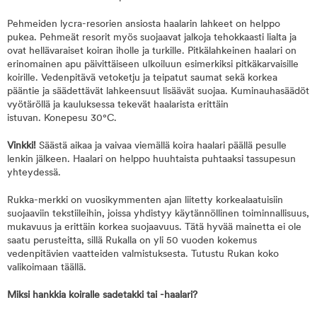
Pehmeiden lycra-resorien ansiosta haalarin lahkeet on helppo
pukea. Pehmeät resorit myös suojaavat jalkoja tehokkaasti lialta ja
ovat hellävaraiset koiran iholle ja turkille. Pitkälahkeinen haalari on
erinomainen apu päivittäiseen ulkoiluun esimerkiksi pitkäkarvaisille
koirille. Vedenpitävä vetoketju ja teipatut saumat sekä korkea
pääntie ja säädettävät lahkeensuut lisäävät suojaa. Kuminauhasäädöt
vyötäröllä ja kauluksessa tekevät haalarista erittäin
istuvan. Konepesu 30°C.
Vinkki!
Säästä aikaa ja vaivaa viemällä koira haalari päällä pesulle
lenkin jälkeen. Haalari on helppo huuhtaista puhtaaksi tassupesun
yhteydessä.
Rukka-merkki on vuosikymmenten ajan liitetty korkealaatuisiin
suojaaviin tekstiileihin, joissa yhdistyy käytännöllinen toiminnallisuus,
mukavuus ja erittäin korkea suojaavuus. Tätä hyvää mainetta ei ole
saatu perusteitta, sillä Rukalla on yli 50 vuoden kokemus
vedenpitävien vaatteiden valmistuksesta. Tutustu Rukan koko
valikoimaan täällä.
Miksi hankkia koiralle sadetakki tai -haalari?