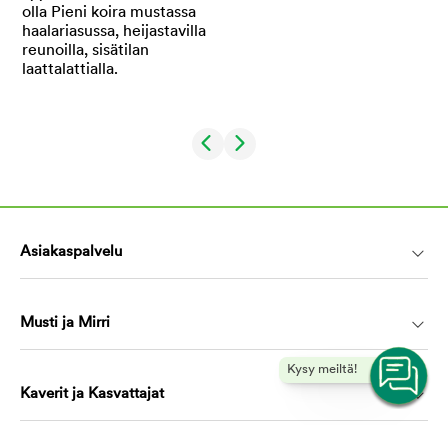
Asiakaspalvelu
Musti ja Mirri
Kysy meiltä!
Kaverit ja Kasvattajat