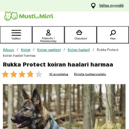
y
Valitse myymälä
ltöön
Ota yhteyttä
asiakaspalveluun
Kirjaudu /
Valikko
Ostoskori
Hae
Rekisteröidy
Alkuun
Koirat
Koiran vaatteet
Koiran haalarit
Rukka Protect
koiran haalari harmaa
Rukka Protect koiran haalari harmaa
foo
10 arvostelua
Kirjoita tuotearvostelu