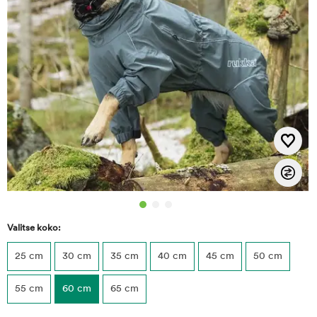
Valitse koko:
25 cm
30 cm
35 cm
40 cm
45 cm
50 cm
55 cm
60 cm
65 cm