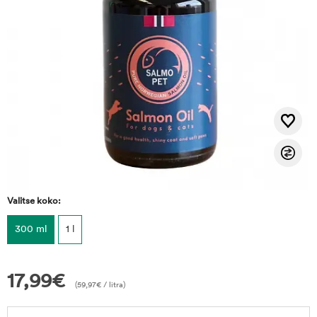
Valitse koko:
300 ml
1 l
17,99
€
(
59,97
€
/ litra)