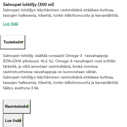
Salmopet lohiöljy
(300 ml)
Salmopet-lohiöljyn käyttäminen ravintolisänä ehkäisee kutinaa,
tassujen halkeamia, hilsettä, turkin kiillottomuutta ja karvanlähtöä.
Lue lisää
Tuotetiedot
Salmopet-lohiöljy sisältää runsaasti Omega-3 -rasvahappoja
(EPA+DHA pitoisuus: 16,5 %). Omega-3-rasvahapot ovat erittäin
tärkeitä, ja niitä annetaan ravintolisänä, koska monissa
ravintotuotteissa rasvahappoja on luonnostaan vähän.
Salmopet-lohiöljyn käyttäminen ravintolisänä ehkäisee kutinaa,
tassujen halkeamia, hilsettä, turkin kiillottomuutta ja karvanlähtöä.
Säilyy avattuna 3 kk.
Ravintotiedot
Lue lisää