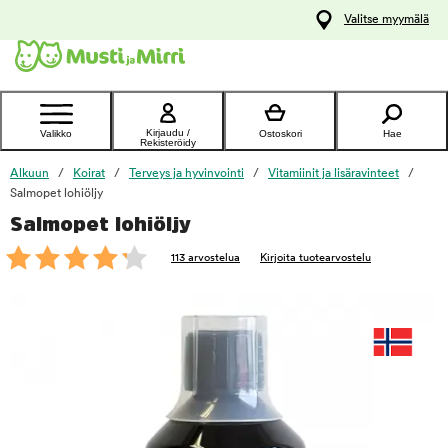
y
Valitse myymälä
ltöön
Ota yhteyttä
asiakaspalveluun
Kirjaudu /
Valikko
Ostoskori
Hae
Rekisteröidy
Alkuun
Koirat
Terveys ja hyvinvointi
Vitamiinit ja lisäravinteet
Salmopet lohiöljy
Salmopet lohiöljy
foo
113 arvostelua
Kirjoita tuotearvostelu