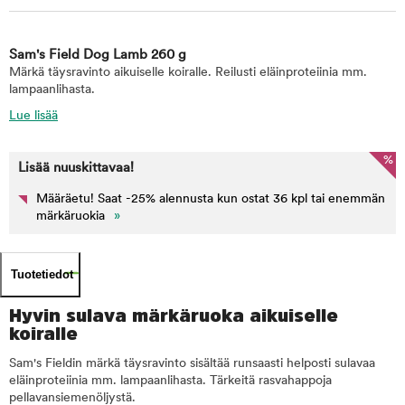
Sam's Field Dog Lamb 260 g
Märkä täysravinto aikuiselle koiralle. Reilusti eläinproteiinia mm.
lampaanlihasta.
Lue lisää
%
Lisää nuuskittavaa!
Määräetu! Saat -25% alennusta kun ostat 36 kpl tai enemmän
märkäruokia
»
Tuotetiedot
Hyvin sulava märkäruoka aikuiselle
koiralle
Sam's Fieldin märkä täysravinto sisältää runsaasti helposti sulavaa
eläinproteiinia mm. lampaanlihasta. Tärkeitä rasvahappoja
pellavansiemenöljystä.