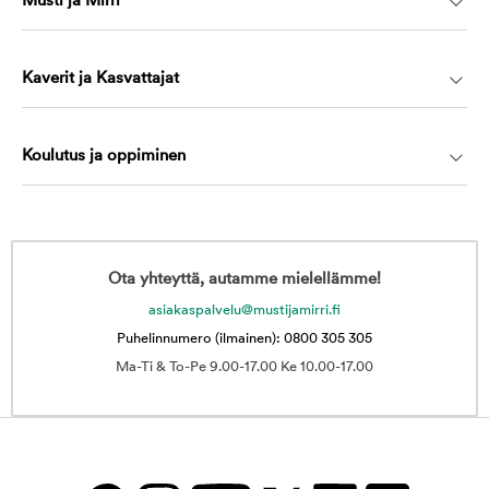
Musti ja Mirri
Kaverit ja Kasvattajat
Koulutus ja oppiminen
Ota yhteyttä, autamme mielellämme!
asiakaspalvelu@mustijamirri.fi
Puhelinnumero (ilmainen): 0800 305 305
Ma-Ti & To-Pe 9.00-17.00 Ke 10.00-17.00