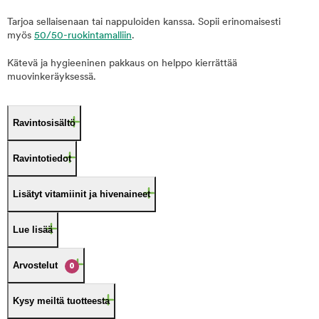
Tarjoa sellaisenaan tai nappuloiden kanssa. Sopii erinomaisesti
myös
50/50-ruokintamalliin
.
Kätevä ja hygieeninen pakkaus on helppo kierrättää
muovinkeräyksessä.
Ravintosisältö
Ravintotiedot
Lisätyt vitamiinit ja hivenaineet
Lue lisää
Arvostelut
0
Kysy meiltä tuotteesta