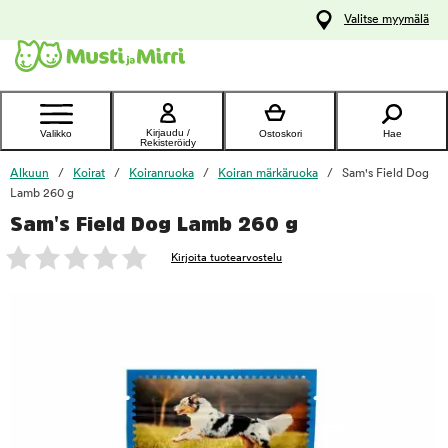
y
Valitse myymälä
ltöön
Ota yhteyttä
asiakaspalveluun
Kirjaudu /
Valikko
Ostoskori
Hae
Rekisteröidy
Alkuun
Koirat
Koiranruoka
Koiran märkäruoka
Sam's Field Dog
Lamb 260 g
Sam's Field Dog Lamb 260 g
foo
Kirjoita tuotearvostelu