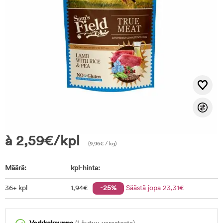
à
2,59
€
/kpl
(
9,96
€
/ kg)
Määrä:
kpl-hinta:
36+ kpl
1
,94
€
-25%
Säästä jopa
23
,31
€