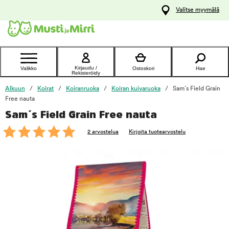
y
Valitse myymälä
ltöön
Ota yhteyttä
asiakaspalveluun
Kirjaudu /
Valikko
Ostoskori
Hae
Rekisteröidy
Alkuun
Koirat
Koiranruoka
Koiran kuivaruoka
Sam´s Field Grain
Free nauta
Sam´s Field Grain Free nauta
foo
2 arvostelua
Kirjoita tuotearvostelu