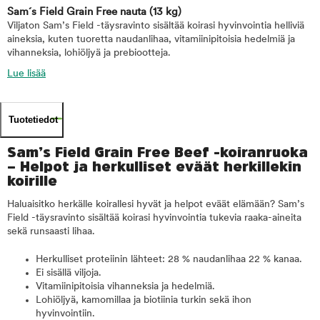
Sam´s Field Grain Free nauta
(13 kg)
Viljaton Sam’s Field -täysravinto sisältää koirasi hyvinvointia helliviä
aineksia, kuten tuoretta naudanlihaa, vitamiinipitoisia hedelmiä ja
vihanneksia, lohiöljyä ja prebiootteja.
Lue lisää
Tuotetiedot
Sam’s Field Grain Free Beef -koiranruoka
– Helpot ja herkulliset eväät herkillekin
koirille
Haluaisitko herkälle koirallesi hyvät ja helpot eväät elämään? Sam’s
Field -täysravinto sisältää koirasi hyvinvointia tukevia raaka-aineita
sekä runsaasti lihaa.
Herkulliset proteiinin lähteet: 28 % naudanlihaa 22 % kanaa.
Ei sisällä viljoja.
Vitamiinipitoisia vihanneksia ja hedelmiä.
Lohiöljyä, kamomillaa ja biotiinia turkin sekä ihon
hyvinvointiin.