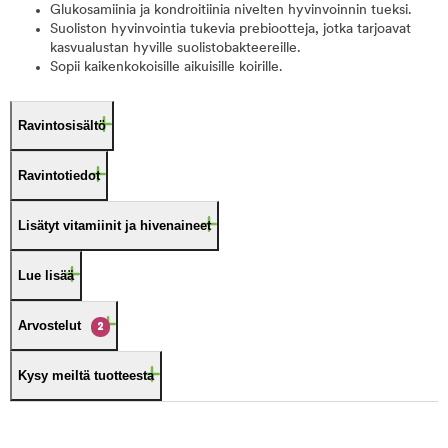
Glukosamiinia ja kondroitiinia nivelten hyvinvoinnin tueksi.
Suoliston hyvinvointia tukevia prebiootteja, jotka tarjoavat
kasvualustan hyville suolistobakteereille.
Sopii kaikenkokoisille aikuisille koirille.
Ravintosisältö
Ravintotiedot
Lisätyt vitamiinit ja hivenaineet
Lue lisää
Arvostelut
2
Kysy meiltä tuotteesta