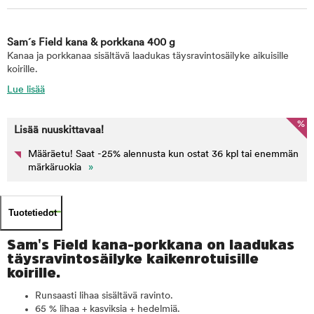
Sam´s Field kana & porkkana 400 g
Kanaa ja porkkanaa sisältävä laadukas täysravintosäilyke aikuisille
koirille.
Lue lisää
%
Lisää nuuskittavaa!
Määräetu! Saat -25% alennusta kun ostat 36 kpl tai enemmän
märkäruokia
»
Tuotetiedot
Sam's Field kana-porkkana on laadukas
täysravintosäilyke kaikenrotuisille
koirille.
Runsaasti lihaa sisältävä ravinto.
65 % lihaa + kasviksia + hedelmiä.