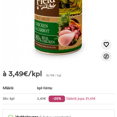
à
3,49
€
/kpl
(
8,73
€
/ kg)
Määrä:
kpl-hinta:
36+ kpl
2
,61
€
-25%
Säästä jopa
31
,41
€