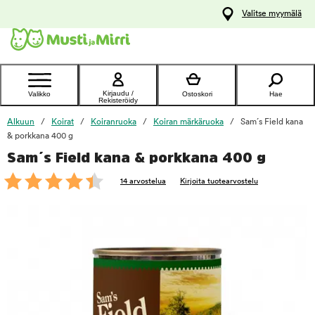
y
Valitse myymälä
ltöön
Ota yhteyttä
asiakaspalveluun
Kirjaudu /
Valikko
Ostoskori
Hae
Rekisteröidy
Alkuun
Koirat
Koiranruoka
Koiran märkäruoka
Sam´s Field kana
& porkkana 400 g
Sam´s Field kana & porkkana 400 g
foo
14 arvostelua
Kirjoita tuotearvostelu