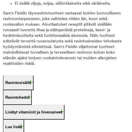
Ei sisällä viljoja, soijaa, säilöntäaineita eikä väriäineita.
Sam's Fieldin täysravintotuotteet vastaavat koirien luonnolliseen
ravinnontarpeeseen, joka vaihtelee niiden iän, koon sekä
ruokavalion mukaan. Ainutlaatuiset reseptit pitävät sisällään
runsaasti tuoretta lihaa ja eläinperäisiä proteiineja, kasvi- ja
hedelmäuutteita sekä funktionaalisia ainesosia. Näin tuotteet
edistävät tervettä ruoansulatusta sekä ravintoaineiden tehokasta
hyödyntämistä elimistössä. Sam's Fieldin viljattomat tuotteet
mahdollistavat turvallisen ja terveellisen ravinnon koiran koko
elämän ajaksi torjuen ruokaintoleranssin tai muiden allergisten
reaktioiden riskiä.
Ravintosisältö
Ravintotiedot
Lisätyt vitamiinit ja hivenaineet
Lue lisää