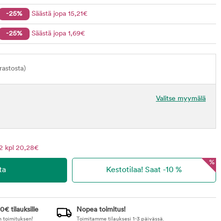
-25%
Säästä jopa
15
,21
€
-25%
Säästä jopa
1
,69
€
astosta)
Valitse myymälä
2 kpl 20,28€
%
0€ tilauksille
Nopea toimitus!
n toimituksen!
Toimitamme tilauksesi 1-3 päivässä.