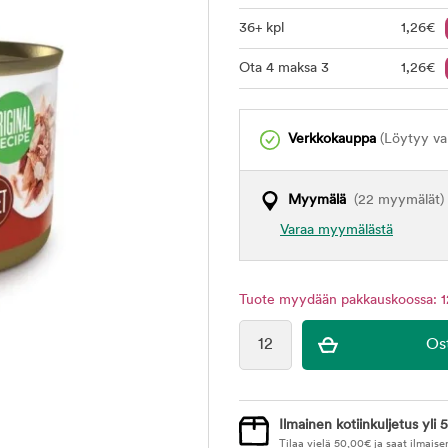
36+ kpl
1
,26
€
Ota 4 maksa 3
1
,26
€
Verkkokauppa
(Löytyy var
Myymälä
(22 myymälät)
Varaa myymälästä
Tuote myydään pakkauskoossa: 1
Ilmainen kotiinkuljetus yli 5
Tilaa vielä
50,00
€
ja saat ilmaise