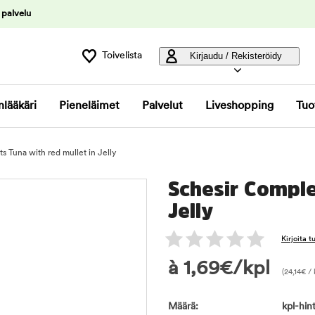
 palvelu
Toivelista
Kirjaudu / Rekisteröidy
nlääkäri
Pieneläimet
Palvelut
Liveshopping
Tuo
 Tuna with red mullet in Jelly
Schesir Comple
Jelly
Kirjoita 
à
1,69
€
/kpl
(
24,14
€
/ 
Määrä:
kpl-hint