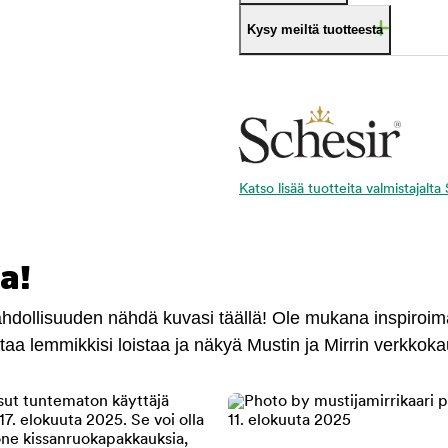
Kysy meiltä tuotteesta
Katso lisää tuotteita valmistajalta
a!
mahdollisuuden nähdä kuvasi täällä! Ole mukana inspiroi
antaa lemmikkisi loistaa ja näkyä Mustin ja Mirrin verkkok