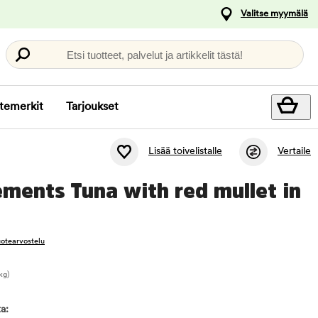
Valitse myymälä
Etsi tuotteet, palvelut ja artikkelit tästä!
temerkit
Tarjoukset
Lisää toivelistalle
Vertaile
ments Tuna with red mullet in
tuotearvostelu
kg)
a: