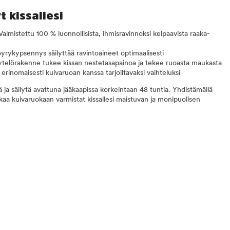
 kissallesi
Valmistettu 100 % luonnollisista, ihmisravinnoksi kelpaavista raaka-
yrykypsennys säilyttää ravintoaineet optimaalisesti
ytelörakenne tukee kissan nestetasapainoa ja tekee ruoasta maukasta
erinomaisesti kuivaruoan kanssa tarjoiltavaksi vaihteluksi
 ja säilytä avattuna jääkaapissa korkeintaan 48 tuntia. Yhdistämällä
 kuivaruokaan varmistat kissallesi maistuvan ja monipuolisen