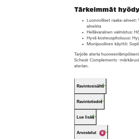
Tärkeimmät hyödyt
Luonnolliset raaka-aineet: 
aineista
Hellävarainen valmistus: Hö
Hyvä kosteuspitoisuus: Hy
Monipuolinen käyttö: Sopii 
Tarjoile ateria huoneenlämpöisenä
Schesir Complements -märkäruokaa
aterian.
Ravintosisältö
Ravintotiedot
Lue lisää
Arvostelut
0