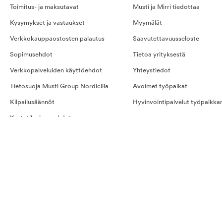
Toimitus- ja maksutavat
Musti ja Mirri tiedottaa
Kysymykset ja vastaukset
Myymälät
Verkkokauppaostosten palautus
Saavutettavuusseloste
Sopimusehdot
Tietoa yrityksestä
Verkkopalveluiden käyttöehdot
Yhteystiedot
Tietosuoja Musti Group Nordicilla
Avoimet työpaikat
Kilpailusäännöt
Hyvinvointipalvelut työpaikka
Kestotilauksen ehdot
Evästeet
Ostoehdot palveluille
Näin teet tilauksen
Kestotilaus