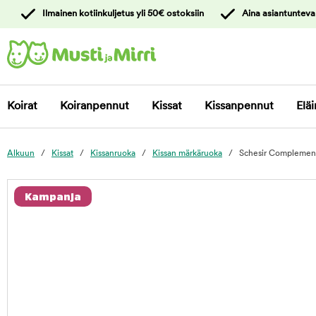
y
Ilmainen kotiinkuljetus yli 50€ ostoksiin
Aina asiantunteva
ltöön
Ota yhteyttä
asiakaspalveluun
Koirat
Koiranpennut
Kissat
Kissanpennut
Eläi
Alkuun
Kissat
Kissanruoka
Kissan märkäruoka
Schesir Complements
foo
Kampanja