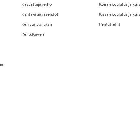
Kasvattajakerho
Koiran koulutus ja kurs
Kanta-asiakasehdot
Kissan koulutus ja kurs
Kerrytä bonuksia
Pentutreffit
PentuKaveri
na