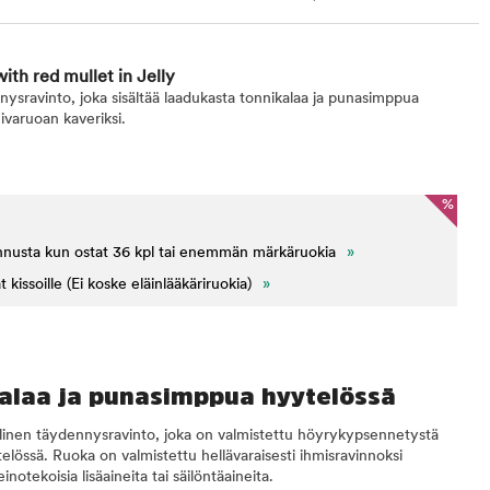
th red mullet in Jelly
nnysravinto, joka sisältää laadukasta tonnikalaa ja punasimppua
ivaruoan kaveriksi.
%
nnusta kun ostat 36 kpl tai enemmän märkäruokia
»
issoille (Ei koske eläinlääkäriruokia)
»
kalaa ja punasimppua hyytelössä
inen täydennysravinto, joka on valmistettu höyrykypsennetystä
elössä. Ruoka on valmistettu hellävaraisesti ihmisravinnoksi
inotekoisia lisäaineita tai säilöntäaineita.