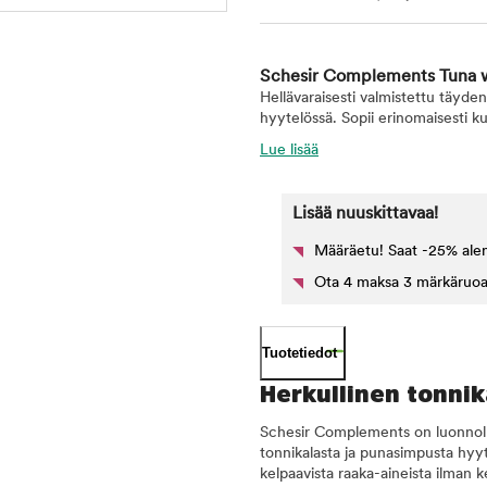
Schesir Complements Tuna wi
Hellävaraisesti valmistettu täyde
hyytelössä. Sopii erinomaisesti ku
Lue lisää
Lisää nuuskittavaa!
Määräetu! Saat -25% ale
Ota 4 maksa 3 märkäruoat k
Tuotetiedot
Herkullinen tonni
Schesir Complements on luonnoll
tonnikalasta ja punasimpusta hyyt
kelpaavista raaka-aineista ilman ke