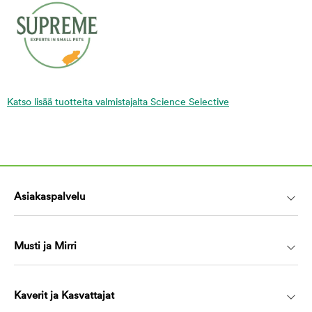
Katso lisää tuotteita valmistajalta Science Selective
Asiakaspalvelu
Musti ja Mirri
Kaverit ja Kasvattajat