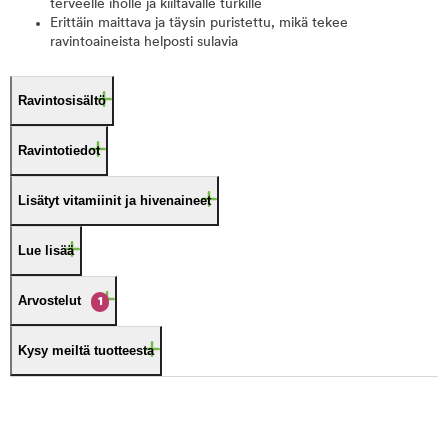
terveelle iholle ja kiiltävälle turkille
Erittäin maittava ja täysin puristettu, mikä tekee
ravintoaineista helposti sulavia
Ravintosisältö
Ravintotiedot
Lisätyt vitamiinit ja hivenaineet
Lue lisää
Arvostelut
1
Kysy meiltä tuotteesta