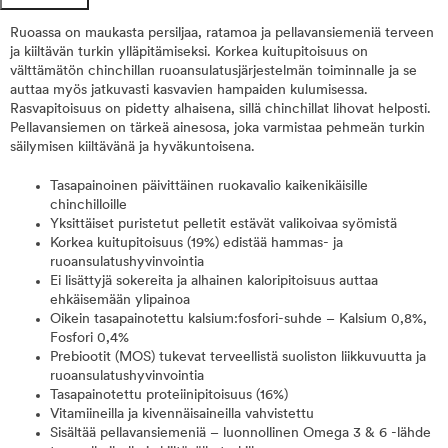
Ruoassa on maukasta persiljaa, ratamoa ja pellavansiemeniä terveen
ja kiiltävän turkin ylläpitämiseksi. Korkea kuitupitoisuus on
välttämätön chinchillan ruoansulatusjärjestelmän toiminnalle ja se
auttaa myös jatkuvasti kasvavien hampaiden kulumisessa.
Rasvapitoisuus on pidetty alhaisena, sillä chinchillat lihovat helposti.
Pellavansiemen on tärkeä ainesosa, joka varmistaa pehmeän turkin
säilymisen kiiltävänä ja hyväkuntoisena.
Tasapainoinen päivittäinen ruokavalio kaikenikäisille
chinchilloille
Yksittäiset puristetut pelletit estävät valikoivaa syömistä
Korkea kuitupitoisuus (19%) edistää hammas- ja
ruoansulatushyvinvointia
Ei lisättyjä sokereita ja alhainen kaloripitoisuus auttaa
ehkäisemään ylipainoa
Oikein tasapainotettu kalsium:fosfori-suhde – Kalsium 0,8%,
Fosfori 0,4%
Prebiootit (MOS) tukevat terveellistä suoliston liikkuvuutta ja
ruoansulatushyvinvointia
Tasapainotettu proteiinipitoisuus (16%)
Vitamiineilla ja kivennäisaineilla vahvistettu
Sisältää pellavansiemeniä – luonnollinen Omega 3 & 6 -lähde