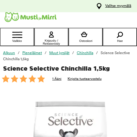
y
Valitse myymälä
ltöön
Ota yhteyttä
asiakaspalveluun
Kirjaudu /
Valikko
Ostoskori
Hae
Rekisteröidy
Alkuun
Pieneläimet
Muut jyrsijät
Chinchilla
Science Selective
Chinchilla 1,5kg
Science Selective Chinchilla 1,5kg
foo
1 Ääni
Kirjoita tuotearvostelu