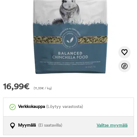
16,99
€
(
11,33
€
/ kg)
Verkkokauppa
(Löytyy varastosta)
Myymälä
(Ei saatavilla)
Valitse myymälä