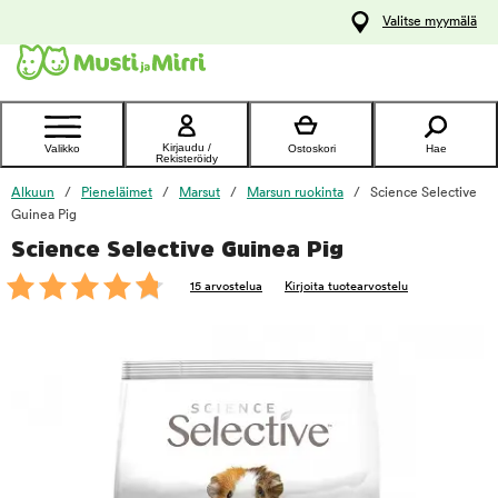
y
Valitse myymälä
ltöön
Ota yhteyttä
asiakaspalveluun
Kirjaudu /
Valikko
Ostoskori
Hae
Rekisteröidy
Alkuun
Pieneläimet
Marsut
Marsun ruokinta
Science Selective
Guinea Pig
Science Selective Guinea Pig
foo
15 arvostelua
Kirjoita tuotearvostelu