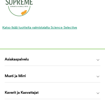
Katso lisää tuotteita valmistajalta Science Selective
Asiakaspalvelu
Musti ja Mirri
Kaverit ja Kasvattajat