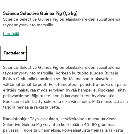
Science Selective Guinea Pig
(1,5 kg)
Science Selective Guinea Pig on eläinlääkäreiden suosittelema
täydennysravinto marsuille.
Lue lisää
Tuotetiedot
Science Selective Guinea Pig on eläinlääkäreiden suosittelema
täydennysravinto marsuille. Korkean kuitupitoisuuden (15%) ja
lisätyn C-vitamiinin ansiosta se täyttää marsun ruokavaliolle
välttämättömät tarpeet. Pellettimuotoon puristettu ruoka on paitsi
erittäin maistuvaa myös erityisen hyvää hampaille. Ruokaan lisätty
pellavansiemenöljy tukee ihon ja karvapeitteen hyvinvointia.
Ruokaan ei ole lisätty sokereita eikä väriaineita. Pidä marsullasi aina
tarjolla heinää ja raikasta vettä.
Ruokintaohje:
Täysikasvuinen, keskikokoinen marsu tarvitsee
Selective Guinea Pig -ravintoa keskimäärin 40–50 grammaa
päivässä. Tuoreita vihanneksia, korkealaatuista heinää ja raikasta