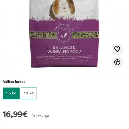
Valitse koko:
1,5 kg
10 kg
16,99
€
(
11,33
€
/ kg)