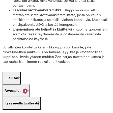
ruokailun aikana, mikä vähentää sotkua ja pitää lattian
puhtaampana.
Laadukas kivitavarakkeramiikka
- Kuppi on valmistettu
mattapintaisesta kivitavarakkeramiikasta, jossa on kaunis
antiikkinen pilkutus ja spiraalikuvioinen kohokuvio. Materiaali
on sirpaleenkestävä ja kestää konepesun.
Ergonominen ote helpottaa käsittelyä
- Kupin ergonominen
sormiote tekee täyttämisestä ja nostamisesta vaivatonta
päivittäisessä käytössä.
Scruffs Zen korotettu keramiikkakuppi sopii kissalle, jolle
ruokailuhetken mukavuus on tärkeää. Tyylikäs ja käytännöllinen
kuppi sopii hyvin yhteen muiden Zen-sarjan tuotteiden kanssa ja
tuo rauhallisen ilmeen ruokailunurkkaukseen.
Lue lisää
Arvostelut
1
Kysy meiltä tuotteesta