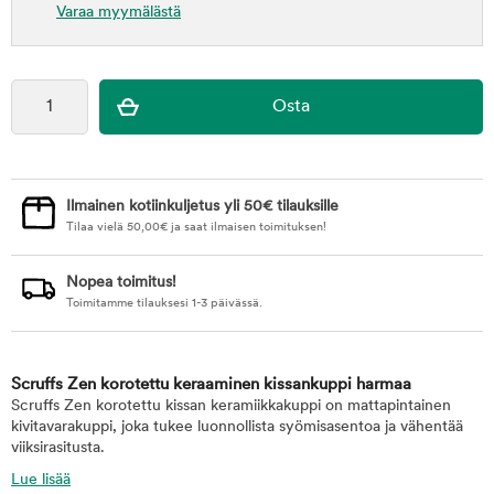
Varaa myymälästä
Ilmainen kotiinkuljetus yli 50€ tilauksille
Tilaa vielä
50,00
€
ja saat ilmaisen toimituksen!
Nopea toimitus!
Toimitamme tilauksesi 1-3 päivässä.
Scruffs Zen korotettu keraaminen kissankuppi harmaa
Scruffs Zen korotettu kissan keramiikkakuppi on mattapintainen
kivitavarakuppi, joka tukee luonnollista syömisasentoa ja vähentää
viiksirasitusta.
Lue lisää