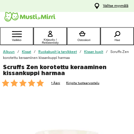
y
Valitse myymälä
ltöön
Ota yhteyttä
asiakaspalveluun
Kirjaudu /
Valikko
Ostoskori
Hae
Rekisteröidy
Alkuun
Kissat
Ruokakupit ja tarvikkeet
Kissan kupit
Scruffs Zen
korotettu keraaminen kissankuppi harmaa
Scruffs Zen korotettu keraaminen
foo
kissankuppi harmaa
1 Ääni
Kirjoita tuotearvostelu