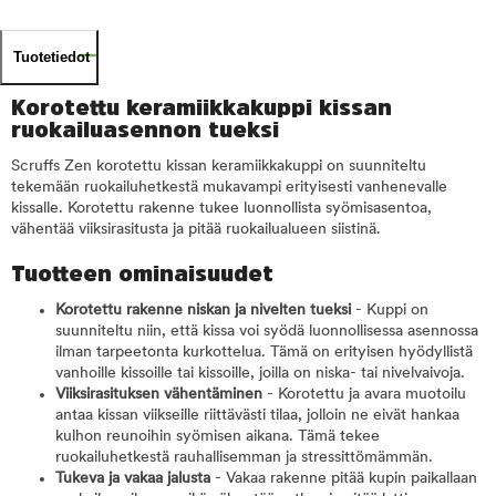
Tuotetiedot
Korotettu keramiikkakuppi kissan
ruokailuasennon tueksi
Scruffs Zen korotettu kissan keramiikkakuppi on suunniteltu
tekemään ruokailuhetkestä mukavampi erityisesti vanhenevalle
kissalle. Korotettu rakenne tukee luonnollista syömisasentoa,
vähentää viiksirasitusta ja pitää ruokailualueen siistinä.
Tuotteen ominaisuudet
Korotettu rakenne niskan ja nivelten tueksi
- Kuppi on
suunniteltu niin, että kissa voi syödä luonnollisessa asennossa
ilman tarpeetonta kurkottelua. Tämä on erityisen hyödyllistä
vanhoille kissoille tai kissoille, joilla on niska- tai nivelvaivoja.
Viiksirasituksen vähentäminen
- Korotettu ja avara muotoilu
antaa kissan viikseille riittävästi tilaa, jolloin ne eivät hankaa
kulhon reunoihin syömisen aikana. Tämä tekee
ruokailuhetkestä rauhallisemman ja stressittömämmän.
Tukeva ja vakaa jalusta
- Vakaa rakenne pitää kupin paikallaan