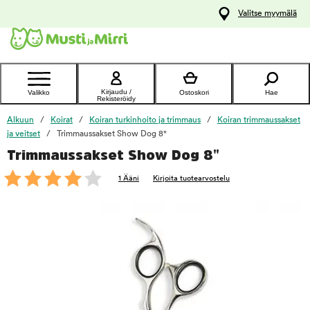
y
Valitse myymälä
ltöön
Ota yhteyttä
asiakaspalveluun
Kirjaudu /
Valikko
Ostoskori
Hae
Rekisteröidy
Alkuun
Koirat
Koiran turkinhoito ja trimmaus
Koiran trimmaussakset
ja veitset
Trimmaussakset Show Dog 8"
Trimmaussakset Show Dog 8"
foo
1 Ääni
Kirjoita tuotearvostelu