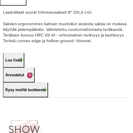
Laadukkaat suorat trimmaussakset 8" (20,3 cm)
Saksien ergonominen kahvan muotoilun ansiosta saksia on mukava
käyttää pidempäänkin. Valmistettu ruostumattomasta teräksestä.
Teräksen kovuus HRC 59-61 - erinomainen terävyys ja kestävyys.
Terissä convex edge ja hollow-ground -hionnat.
Lue lisää
Arvostelut
1
Kysy meiltä tuotteesta