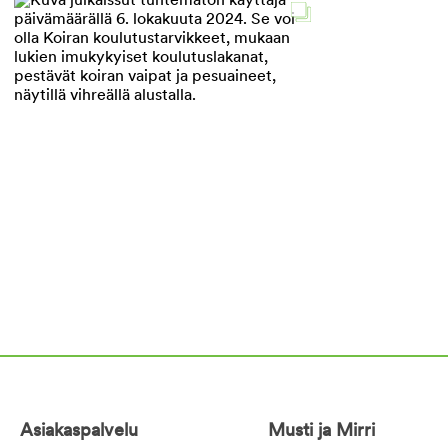
Asiakaspalvelu
Musti ja Mirri