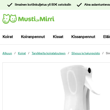
y
Ilmainen kotiinkuljetus yli 50€ ostoksiin
Aina asiantunteva
ltöön
Ota yhteyttä
asiakaspalveluun
Koirat
Koiranpennut
Kissat
Kissanpennut
Eläi
Alkuun
Koirat
Tarvikkeita koiratalouteen
Siivous ja hajunpoisto
Sim
foo