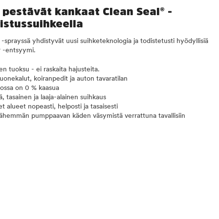
 pestävät kankaat Clean Seal® -
distussuihkeella
-sprayssä yhdistyvät uusi suihketeknologia ja todistetusti hyödyllisiä
r -entsyymi.
den tuoksu - ei raskaita hajusteita.
huonekalut, koiranpedit ja auton tavaratilan
jossa on 0 % kaasua
ä, tasainen ja laaja-alainen suihkaus
 alueet nopeasti, helposti ja tasaisesti
ähemmän pumppaavan käden väsymistä verrattuna tavallisiin