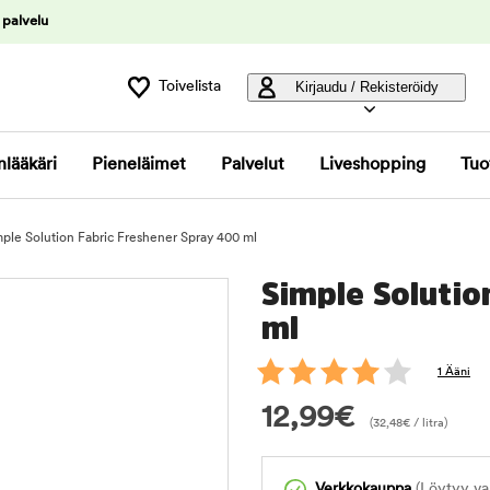
 palvelu
Toivelista
Kirjaudu / Rekisteröidy
nlääkäri
Pieneläimet
Palvelut
Liveshopping
Tuo
ple Solution Fabric Freshener Spray 400 ml
Simple Solutio
ml
1 Ääni
12,99
€
(
32,48
€
/ litra)
Verkkokauppa
(Löytyy var