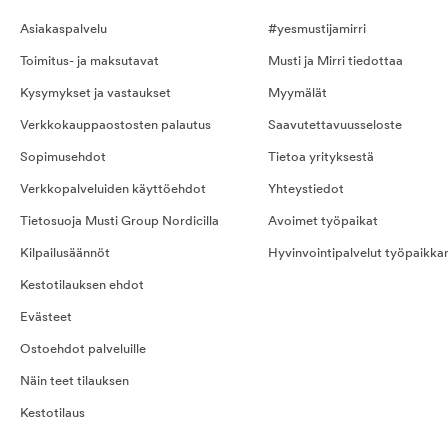
Asiakaspalvelu
#yesmustijamirri
Toimitus- ja maksutavat
Musti ja Mirri tiedottaa
Kysymykset ja vastaukset
Myymälät
Verkkokauppaostosten palautus
Saavutettavuusseloste
Sopimusehdot
Tietoa yrityksestä
Verkkopalveluiden käyttöehdot
Yhteystiedot
Tietosuoja Musti Group Nordicilla
Avoimet työpaikat
Kilpailusäännöt
Hyvinvointipalvelut työpaikka
Kestotilauksen ehdot
Evästeet
Ostoehdot palveluille
Näin teet tilauksen
Kestotilaus