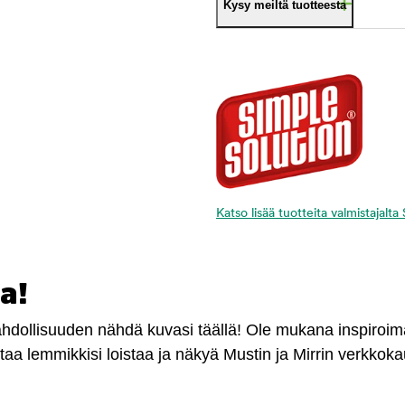
Kysy meiltä tuotteesta
Katso lisää tuotteita valmistajalta
a!
mahdollisuuden nähdä kuvasi täällä! Ole mukana inspiroi
antaa lemmikkisi loistaa ja näkyä Mustin ja Mirrin verkkok