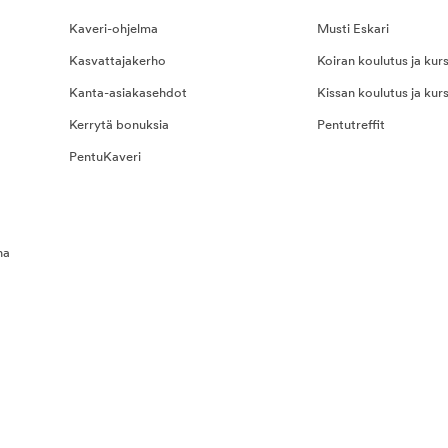
Kaveri-ohjelma
Musti Eskari
Kasvattajakerho
Koiran koulutus ja kurs
Kanta-asiakasehdot
Kissan koulutus ja kurs
Kerrytä bonuksia
Pentutreffit
PentuKaveri
na