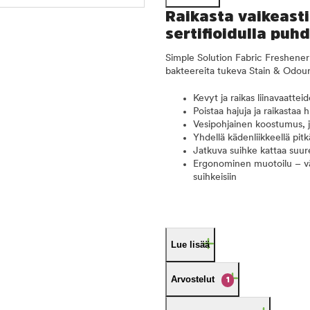
Raikasta vaikeasti
sertifioidulla puh
Simple Solution Fabric Freshener 
bakteereita tukeva Stain & Odou
Kevyt ja raikas liinavaattei
Poistaa hajuja ja raikastaa 
Vesipohjainen koostumus, 
Yhdellä kädenliikkeellä pitk
Jatkuva suihke kattaa suuret
Ergonominen muotoilu – v
suihkeisiin
Lue lisää
Arvostelut
1