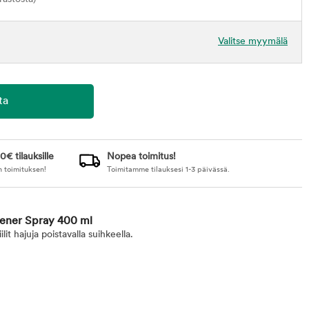
Valitse myymälä
0€ tilauksille
Nopea toimitus!
n toimituksen!
Toimitamme tilauksesi 1-3 päivässä.
hener Spray 400 ml
lit hajuja poistavalla suihkeella.