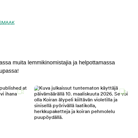
ta SMAAK
massa muita lemmikinomistajia ja helpottamassa
aupassa!