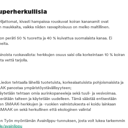
uperherkullisia
viljattomat, kivasti hampaissa rouskuvat koiran kananamit ovat
n maukkaita, vaikka niiden rasvapitoisuus on melko maltillinen.
 on peräti 50 % tuoretta ja 40 % kuivattua suomalaista kanaa. Ei
neita.
inoista ruokavaliota: herkkujen osuus saisi olla korkeintaan 10 % koiran
a vettä tarjolla.
on tehtaalla lähellä tuotetuista, korkealaatuisista pohjoismaisista ja
AAK panostaa ympäristöystävällisyyteen;
äytetään tehtaan omia aurinkopaneeleja sekä tuuli- ja vesivoimaa.
kerätään talteen ja käytetään uudelleen. Tämä säästää entisestään
ten SMAAK-herkkujen ja -ruokien valmistuksesta ei koidu lainkaan
i SMAAK on sekä herkullinen että ekologinen valinta!
n Työn myöntämän Avainlippu-tunnuksen, josta voit lukea tarkemmin
le/avainlippu