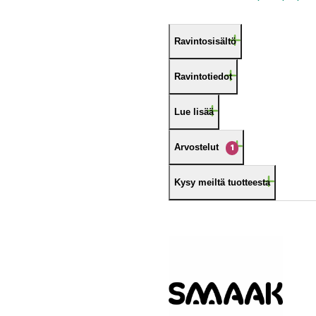
Ravintosisältö
Ravintotiedot
Lue lisää
Arvostelut
1
Kysy meiltä tuotteesta