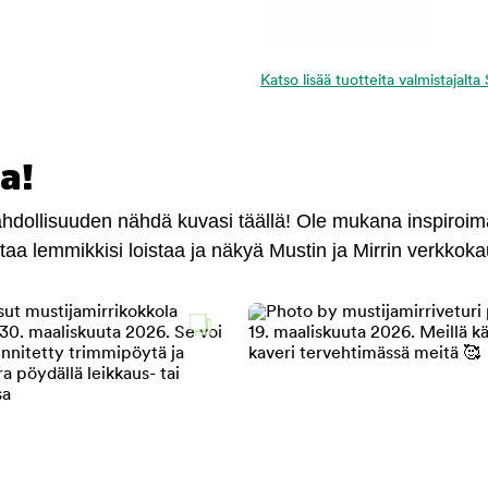
Katso lisää tuotteita valmistajal
a!
mahdollisuuden nähdä kuvasi täällä! Ole mukana inspiroi
antaa lemmikkisi loistaa ja näkyä Mustin ja Mirrin verkkok