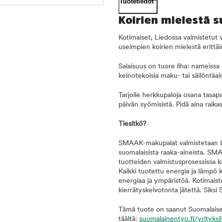
Tuotetiedot
Koirien mielestä s
Kotimaiset, Liedossa valmistetut 
useimpien koirien mielestä erittäi
Salaisuus on tuore liha: nameissa
keinotekoisia maku- tai säilöntäai
Tarjoile herkkupaloja osana tasapa
päivän syömisistä. Pidä aina raikast
Tiesitkö?
SMAAK-makupalat valmistetaan Lied
suomalaisista raaka-aineista. SM
tuotteiden valmistusprosessissa k
Kaikki tuotettu energia ja lämpö 
energiaa ja ympäristöä. Kotimais
kierrätyskelvotonta jätettä. Siks
Tämä tuote on saanut Suomalaise
täältä:
suomalainentyo.fi/yrityksil