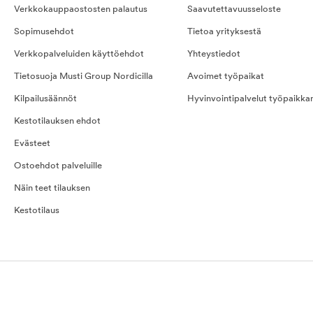
Verkkokauppaostosten palautus
Saavutettavuusseloste
Sopimusehdot
Tietoa yrityksestä
Verkkopalveluiden käyttöehdot
Yhteystiedot
Tietosuoja Musti Group Nordicilla
Avoimet työpaikat
Kilpailusäännöt
Hyvinvointipalvelut työpaikka
Kestotilauksen ehdot
Evästeet
Ostoehdot palveluille
Näin teet tilauksen
Kestotilaus