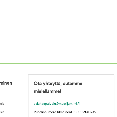
iminen
Ota yhteyttä, autamme
mielellämme!
sit
asiakaspalvelu@mustijamirri.fi
sit
Puhelinnumero (ilmainen) : 0800 305 305