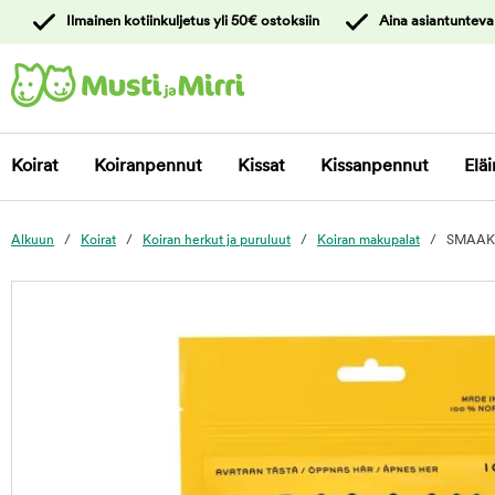
y
Ilmainen kotiinkuljetus yli 50€ ostoksiin
Aina asiantunteva
ltöön
Ota yhteyttä
asiakaspalveluun
Koirat
Koiranpennut
Kissat
Kissanpennut
Eläi
Alkuun
Koirat
Koiran herkut ja puruluut
Koiran makupalat
SMAAK K
foo