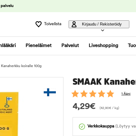
 palvelu
Toivelista
Kirjaudu / Rekisteröidy
nlääkäri
Pieneläimet
Palvelut
Liveshopping
Tuo
anaherkku koiralle 100g
SMAAK Kanaher
1 Ääni
4,29
€
(
42,90
€
/ kg)
Verkkokauppa
(Löytyy var