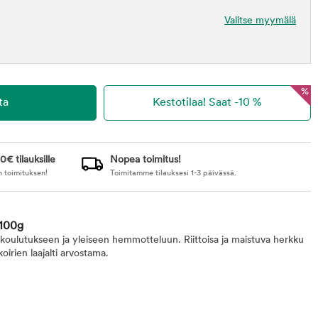
Valitse myymälä
%
0€ tilauksille
Nopea toimitus!
n toimituksen!
Toimitamme tilauksesi 1-3 päivässä.
 100g
oulutukseen ja yleiseen hemmotteluun. Riittoisa ja maistuva herkku
koirien laajalti arvostama.