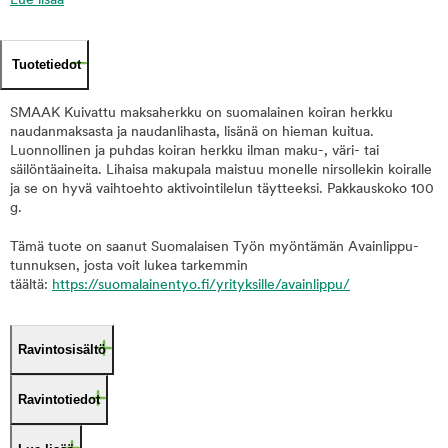
Lue lisää
Tuotetiedot
SMAAK Kuivattu maksaherkku on suomalainen koiran herkku
naudanmaksasta ja naudanlihasta, lisänä on hieman kuitua.
Luonnollinen ja puhdas koiran herkku ilman maku-, väri- tai
säilöntäaineita. Lihaisa makupala maistuu monelle nirsollekin koiralle
ja se on hyvä vaihtoehto aktivointilelun täytteeksi. Pakkauskoko 100
g.
Tämä tuote on saanut Suomalaisen Työn myöntämän Avainlippu-
tunnuksen, josta voit lukea tarkemmin
täältä:
https://suomalainentyo.fi/yrityksille/avainlippu/
Ravintosisältö
Ravintotiedot