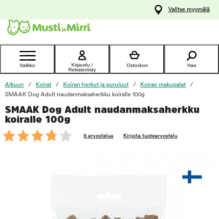
y
Valitse myymälä
ltöön
Ota yhteyttä
asiakaspalveluun
Kirjaudu /
Valikko
Ostoskori
Hae
Rekisteröidy
Alkuun
Koirat
Koiran herkut ja puruluut
Koiran makupalat
SMAAK Dog Adult naudanmaksaherkku koiralle 100g
SMAAK Dog Adult naudanmaksaherkku
foo
koiralle 100g
6 arvostelua
Kirjoita tuotearvostelu