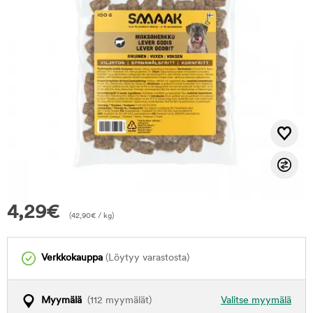
4,29
€
(
42,90
€
/ kg)
Verkkokauppa
(Löytyy varastosta)
Myymälä
(112 myymälät)
Valitse myymälä