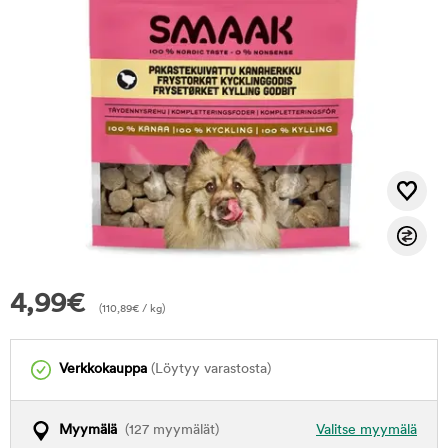
4,99
€
(
110,89
€
/ kg)
Verkkokauppa
(Löytyy varastosta)
Myymälä
(127 myymälät)
Valitse myymälä