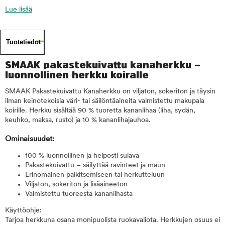
Lue lisää
Tuotetiedot
SMAAK pakastekuivattu kanaherkku –
luonnollinen herkku koiralle
SMAAK Pakastekuivattu Kanaherkku on viljaton, sokeriton ja täysin
ilman keinotekoisia väri- tai säilöntäaineita valmistettu makupala
koirille. Herkku sisältää 90 % tuoretta kananlihaa (liha, sydän,
keuhko, maksa, rusto) ja 10 % kananlihajauhoa.
Ominaisuudet:
100 % luonnollinen ja helposti sulava
Pakastekuivattu – säilyttää ravinteet ja maun
Erinomainen palkitsemiseen tai herkutteluun
Viljaton, sokeriton ja lisäaineeton
Valmistettu tuoreesta kananlihasta
Käyttöohje:
Tarjoa herkkuna osana monipuolista ruokavaliota. Herkkujen osuus ei