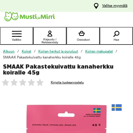
y
Valitse myymälä
ltöön
Ota yhteyttä
asiakaspalveluun
Kirjaudu /
Valikko
Ostoskori
Hae
Rekisteröidy
Alkuun
Koirat
Koiran herkut ja puruluut
Koiran makupalat
SMAAK Pakastekuivattu kanaherkku koiralle 45g
SMAAK Pakastekuivattu kanaherkku
foo
koiralle 45g
Kirjoita tuotearvostelu