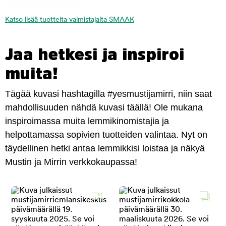
Katso lisää tuotteita valmistajalta SMAAK
Jaa hetkesi ja inspiroi
muita!
Tägää kuvasi hashtagilla #yesmustijamirri, niin saat
mahdollisuuden nähdä kuvasi täällä! Ole mukana
inspiroimassa muita lemmikinomistajia ja
helpottamassa sopivien tuotteiden valintaa. Nyt on
täydellinen hetki antaa lemmikkisi loistaa ja näkyä
Mustin ja Mirrin verkkokaupassa!