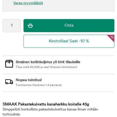
Varaa myymälästä
%
Ilmainen kotiinkuljetus yli 50€ tilauksille
Tilaa vielä
50,00
€
ja saat ilmaisen toimituksen!
Nopea toimitus!
Toimitamme tilauksesi 1-3 päivässä.
SMAAK Pakastekuivattu kanaherkku koiralle 45g
Simppelisti herkullista pakastekuivattua kanaa ilman mitään
turhuuksia.