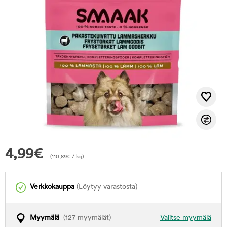
4,99
€
(
110,89
€
/ kg)
Verkkokauppa
(Löytyy varastosta)
Myymälä
(127 myymälät)
Valitse myymälä