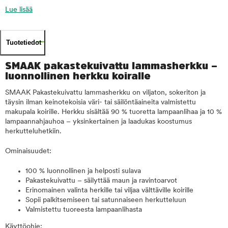
Lue lisää
Tuotetiedot
SMAAK pakastekuivattu lammasherkku –
luonnollinen herkku koiralle
SMAAK Pakastekuivattu lammasherkku on viljaton, sokeriton ja
täysin ilman keinotekoisia väri- tai säilöntäaineita valmistettu
makupala koirille. Herkku sisältää 90 % tuoretta lampaanlihaa ja 10 %
lampaannahjauhoa – yksinkertainen ja laadukas koostumus
herkutteluhetkiin.
Ominaisuudet:
100 % luonnollinen ja helposti sulava
Pakastekuivattu – säilyttää maun ja ravintoarvot
Erinomainen valinta herkille tai viljaa välttäville koirille
Sopii palkitsemiseen tai satunnaiseen herkutteluun
Valmistettu tuoreesta lampaanlihasta
Käyttöohje: