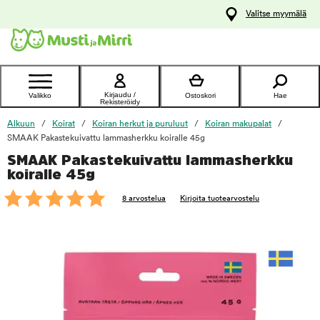
y
Valitse myymälä
ltöön
Ota yhteyttä
asiakaspalveluun
Kirjaudu /
Valikko
Ostoskori
Hae
Rekisteröidy
Alkuun
Koirat
Koiran herkut ja puruluut
Koiran makupalat
SMAAK Pakastekuivattu lammasherkku koiralle 45g
SMAAK Pakastekuivattu lammasherkku
foo
koiralle 45g
8 arvostelua
Kirjoita tuotearvostelu