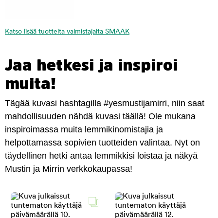
Katso lisää tuotteita valmistajalta SMAAK
Jaa hetkesi ja inspiroi
muita!
Tägää kuvasi hashtagilla #yesmustijamirri, niin saat
mahdollisuuden nähdä kuvasi täällä! Ole mukana
inspiroimassa muita lemmikinomistajia ja
helpottamassa sopivien tuotteiden valintaa. Nyt on
täydellinen hetki antaa lemmikkisi loistaa ja näkyä
Mustin ja Mirrin verkkokaupassa!