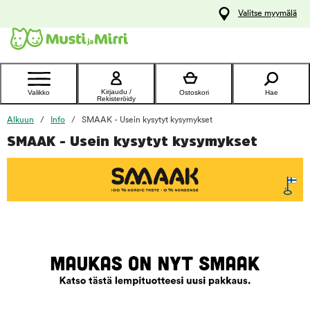
y
Valitse myymälä
ltöön
Ota yhteyttä
asiakaspalveluun
Kirjaudu /
Valikko
Ostoskori
Hae
Rekisteröidy
Alkuun
Info
SMAAK - Usein kysytyt kysymykset
SMAAK - Usein kysytyt kysymykset