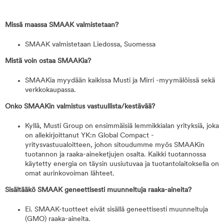
Missä maassa SMAAK valmistetaan?
SMAAK valmistetaan Liedossa, Suomessa
Mistä voin ostaa SMAAKia?
SMAAKia myydään kaikissa Musti ja Mirri -myymälöissä sekä
verkkokaupassa.
Onko SMAAKin valmistus vastuullista/kestävää?
Kyllä, Musti Group on ensimmäisiä lemmikkialan yrityksiä, joka
on allekirjoittanut YK:n Global Compact -
yritysvastuualoitteen, johon sitoudumme myös SMAAKin
tuotannon ja raaka-aineketjujen osalta. Kaikki tuotannossa
käytetty energia on täysin uusiutuvaa ja tuotantolaitoksella on
omat aurinkovoiman lähteet.
Sisältääkö SMAAK geneettisesti muunneltuja raaka-aineita?
Ei. SMAAK-tuotteet eivät sisällä geneettisesti muunneltuja
(GMO) raaka-aineita.