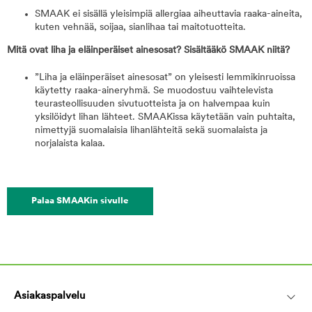
SMAAK ei sisällä yleisimpiä allergiaa aiheuttavia raaka-aineita,
kuten vehnää, soijaa, sianlihaa tai maitotuotteita.
Mitä ovat liha ja eläinperäiset ainesosat? Sisältääkö SMAAK niitä?
”Liha ja eläinperäiset ainesosat” on yleisesti lemmikinruoissa
käytetty raaka-aineryhmä. Se muodostuu vaihtelevista
teurasteollisuuden sivutuotteista ja on halvempaa kuin
yksilöidyt lihan lähteet. SMAAKissa käytetään vain puhtaita,
nimettyjä suomalaisia lihanlähteitä sekä suomalaista ja
norjalaista kalaa.
Palaa SMAAKin sivulle
Asiakaspalvelu