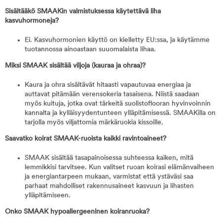
Sisältääkö SMAAKin valmistuksessa käytettävä liha
kasvuhormoneja?
Ei. Kasvuhormonien käyttö on kielletty EU:ssa, ja käytämme
tuotannossa ainoastaan suuomalaista lihaa.
Miksi SMAAK sisältää viljoja (kauraa ja ohraa)?
Kaura ja ohra sisältävät hitaasti vapautuvaa energiaa ja
auttavat pitämään verensokeria tasaisena. Niistä saadaan
myös kuituja, jotka ovat tärkeitä suolistoflooran hyvinvoinnin
kannalta ja kylläisyydentunteen ylläpitämisessä. SMAAKilla on
tarjolla myös viljattomia märkäruokia kissoille.
Saavatko koirat SMAAK-ruoista kaikki ravintoaineet?
SMAAK sisältää tasapainoisessa suhteessa kaiken, mitä
lemmikkisi tarvitsee. Kun valitset ruoan koirasi elämänvaiheen
ja energiantarpeen mukaan, varmistat että ystäväsi saa
parhaat mahdolliset rakennusaineet kasvuun ja lihasten
ylläpitämiseen.
Onko SMAAK hypoallergeeninen koiranruoka?