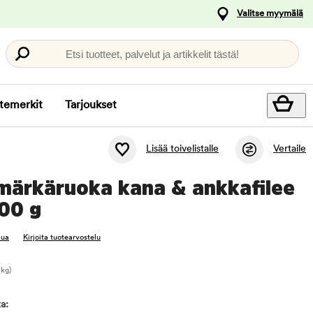
Valitse myymälä
Etsi tuotteet, palvelut ja artikkelit tästä!
temerkit
Tarjoukset
Lisää toivelistalle
Vertaile
märkäruoka kana & ankkafilee
00 g
lua
Kirjoita tuotearvostelu
 kg)
a: