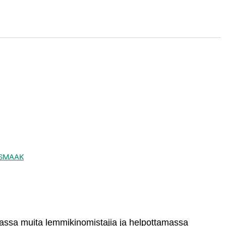
ta SMAAK
massa muita lemmikinomistajia ja helpottamassa