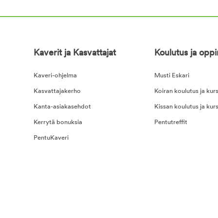
Kaverit ja Kasvattajat
Koulutus ja opp
Kaveri-ohjelma
Musti Eskari
Kasvattajakerho
Koiran koulutus ja kurs
Kanta-asiakasehdot
Kissan koulutus ja kurs
Kerrytä bonuksia
Pentutreffit
PentuKaveri
na