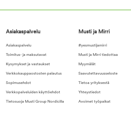
Asiakaspalvelu
Musti ja Mirri
Asiakaspalvelu
#yesmustijamirri
Toimitus- ja maksutavat
Musti ja Mirri tiedottaa
Kysymykset ja vastaukset
Myymälät
Verkkokauppaostosten palautus
Saavutettavuusseloste
Sopimusehdot
Tietoa yrityksestä
Verkkopalveluiden käyttöehdot
Yhteystiedot
Tietosuoja Musti Group Nordicilla
Avoimet työpaikat
Kilpailusäännöt
Hyvinvointipalvelut työpaikka
Kestotilauksen ehdot
Evästeet