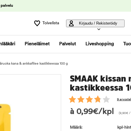
 palvelu
Toivelista
Kirjaudu / Rekisteröidy
nlääkäri
Pieneläimet
Palvelut
Liveshopping
Tuo
uoka kana & ankkafilee kastikkeessa 100 g
SMAAK kissan 
kastikkeessa 1
9 arvoste
à
0,99
€
/kpl
(
9,90
€
/
Määrä:
kpl-hint