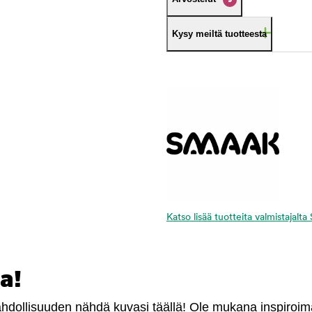
Kysy meiltä tuotteesta
Katso lisää tuotteita valmistajal
a!
mahdollisuuden nähdä kuvasi täällä! Ole mukana inspiroi