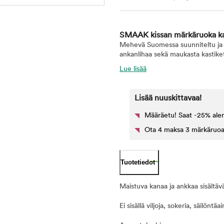
SMAAK kissan märkäruoka kan
Mehevä Suomessa suunniteltu ja EU:
ankanlihaa sekä maukasta kastike
Lue lisää
Lisää nuuskittavaa!
Määräetu! Saat -25% ale
Ota 4 maksa 3 märkäruoat k
Tuotetiedot
Maistuva kanaa ja ankkaa sisältävä 
Ei sisällä viljoja, sokeria, säilöntäai