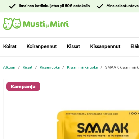
y
Ilmainen kotiinkuljetus yli 50€ ostoksiin
Aina asiantunteva
ltöön
Ota yhteyttä
asiakaspalveluun
Koirat
Koiranpennut
Kissat
Kissanpennut
Eläi
Alkuun
Kissat
Kissanruoka
Kissan märkäruoka
SMAAK kissan märkär
foo
Kampanja