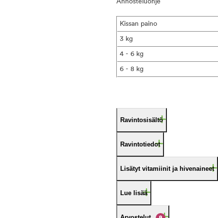
Annosteluohje
Kissan paino
3 kg
4 - 6 kg
6 - 8 kg
Ravintosisältö
Ravintotiedot
Lisätyt vitamiinit ja hivenaineet
Lue lisää
Arvostelut
9