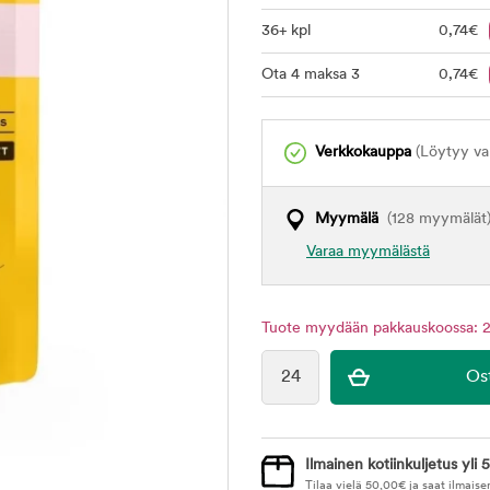
36+ kpl
0
,74
€
Ota 4 maksa 3
0
,74
€
Verkkokauppa
(Löytyy var
Myymälä
(128 myymälät
Varaa myymälästä
Tuote myydään pakkauskoossa: 2
Ilmainen kotiinkuljetus yli 5
Tilaa vielä
50,00
€
ja saat ilmaise