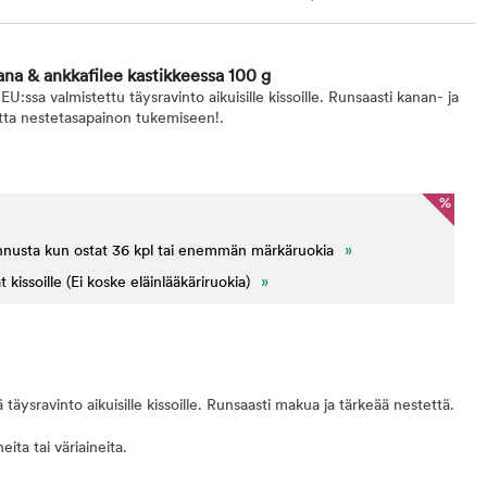
a & ankkafilee kastikkeessa 100 g
ssa valmistettu täysravinto aikuisille kissoille. Runsaasti kanan- ja
tta nestetasapainon tukemiseen!.
%
nnusta kun ostat 36 kpl tai enemmän märkäruokia
»
issoille (Ei koske eläinlääkäriruokia)
»
täysravinto aikuisille kissoille. Runsaasti makua ja tärkeää nestettä.
neita tai väriaineita.