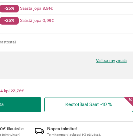
-25%
Säästä jopa
8
,91
€
-25%
Säästä jopa
0
,99
€
astosta)
)
Valitse myymälä
4 kpl 23,76€
%
0€ tilauksille
Nopea toimitus!
n toimituksen!
Toimitamme tilauksesi 1-3 päivässä.