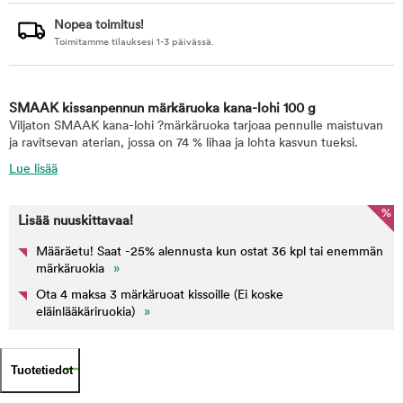
Nopea toimitus!
Toimitamme tilauksesi 1-3 päivässä.
SMAAK kissanpennun märkäruoka kana-lohi 100 g
Viljaton SMAAK kana-lohi ?märkäruoka tarjoaa pennulle maistuvan
ja ravitsevan aterian, jossa on 74 % lihaa ja lohta kasvun tueksi.
Lue lisää
%
Lisää nuuskittavaa!
Määräetu! Saat -25% alennusta kun ostat 36 kpl tai enemmän
märkäruokia
»
Ota 4 maksa 3 märkäruoat kissoille (Ei koske
eläinlääkäriruokia)
»
Tuotetiedot