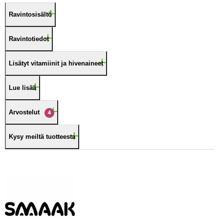
Ravintosisältö
Ravintotiedot
Lisätyt vitamiinit ja hivenaineet
Lue lisää
Arvostelut
4
Kysy meiltä tuotteesta