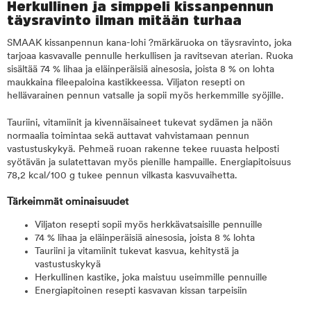
Herkullinen ja simppeli kissanpennun
täysravinto ilman mitään turhaa
SMAAK kissanpennun kana-lohi ?märkäruoka on täysravinto, joka
tarjoaa kasvavalle pennulle herkullisen ja ravitsevan aterian. Ruoka
sisältää 74 % lihaa ja eläinperäisiä ainesosia, joista 8 % on lohta
maukkaina fileepaloina kastikkeessa. Viljaton resepti on
hellävarainen pennun vatsalle ja sopii myös herkemmille syöjille.
Tauriini, vitamiinit ja kivennäisaineet tukevat sydämen ja näön
normaalia toimintaa sekä auttavat vahvistamaan pennun
vastustuskykyä. Pehmeä ruoan rakenne tekee ruuasta helposti
syötävän ja sulatettavan myös pienille hampaille. Energiapitoisuus
78,2 kcal/100 g tukee pennun vilkasta kasvuvaihetta.
Tärkeimmät ominaisuudet
Viljaton resepti sopii myös herkkävatsaisille pennuille
74 % lihaa ja eläinperäisiä ainesosia, joista 8 % lohta
Tauriini ja vitamiinit tukevat kasvua, kehitystä ja
vastustuskykyä
Herkullinen kastike, joka maistuu useimmille pennuille
Energiapitoinen resepti kasvavan kissan tarpeisiin