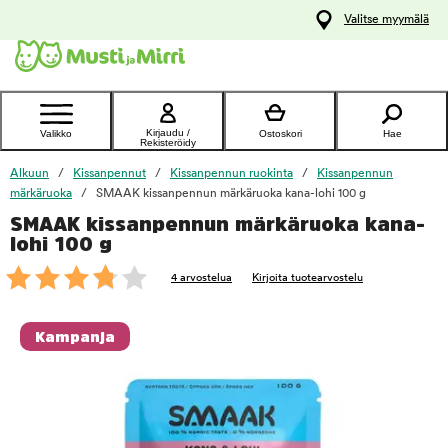
y
Valitse myymälä
ltöön
Ota yhteyttä
asiakaspalveluun
Kirjaudu /
Valikko
Ostoskori
Hae
Rekisteröidy
Alkuun
Kissanpennut
Kissanpennun ruokinta
Kissanpennun
märkäruoka
SMAAK kissanpennun märkäruoka kana-lohi 100 g
SMAAK kissanpennun märkäruoka kana-
foo
lohi 100 g
4 arvostelua
Kirjoita tuotearvostelu
Kampanja