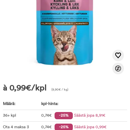
à
0,99
€
/kpl
(
9,90
€
/ kg)
Määrä:
kpl-hinta:
36+ kpl
0
,74
€
-25%
Säästä jopa
8
,91
€
Ota 4 maksa 3
0
,74
€
-25%
Säästä jopa
0
,99
€