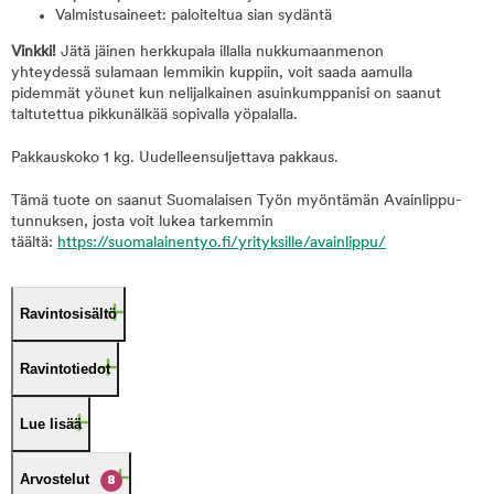
Valmistusaineet: paloiteltua sian sydäntä
Vinkki!
Jätä jäinen herkkupala illalla nukkumaanmenon
yhteydessä sulamaan lemmikin kuppiin, voit saada aamulla
pidemmät yöunet kun nelijalkainen asuinkumppanisi on saanut
taltutettua pikkunälkää sopivalla yöpalalla.
Pakkauskoko 1 kg. Uudelleensuljettava pakkaus.
Tämä tuote on saanut Suomalaisen Työn myöntämän Avainlippu-
tunnuksen, josta voit lukea tarkemmin
täältä:
https://suomalainentyo.fi/yrityksille/avainlippu/
Ravintosisältö
Ravintotiedot
Lue lisää
Arvostelut
8