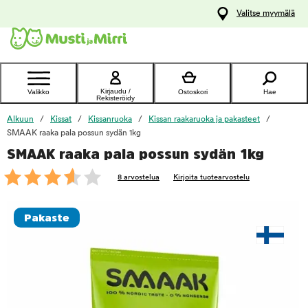
y
Valitse myymälä
ltöön
Ota yhteyttä
asiakaspalveluun
Kirjaudu /
Valikko
Ostoskori
Hae
Rekisteröidy
Alkuun
Kissat
Kissanruoka
Kissan raakaruoka ja pakasteet
SMAAK raaka pala possun sydän 1kg
SMAAK raaka pala possun sydän 1kg
foo
8 arvostelua
Kirjoita tuotearvostelu
Pakaste