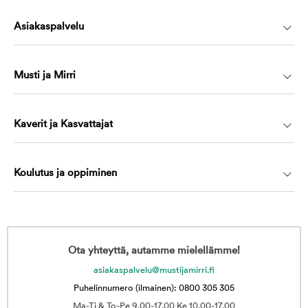
Asiakaspalvelu
Musti ja Mirri
Kaverit ja Kasvattajat
Koulutus ja oppiminen
Ota yhteyttä, autamme mielellämme!
asiakaspalvelu@mustijamirri.fi
Puhelinnumero (ilmainen): 0800 305 305
Ma-Ti & To-Pe 9.00-17.00 Ke 10.00-17.00