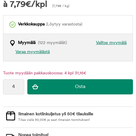
à
7,79
€
/kpl
(
7,79
€
/ kg)
Verkkokauppa
(Löytyy varastosta)
Myymälä
(122 myymälät)
Valitse myymälä
Varaa myymälästä
Tuote myydään pakkauskoossa: 4 kpl 31,16€
Ilmainen kotiinkuljetus yli 50€ tilauksille
Tilaa vielä
50,00
€
ja saat ilmaisen toimituksen!
Nopea toimitus!