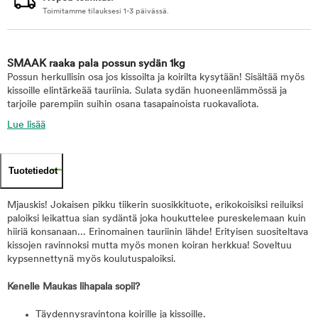
Toimitamme tilauksesi 1-3 päivässä.
SMAAK raaka pala possun sydän 1kg
Possun herkullisin osa jos kissoilta ja koirilta kysytään! Sisältää myös
kissoille elintärkeää tauriinia. Sulata sydän huoneenlämmössä ja
tarjoile parempiin suihin osana tasapainoista ruokavaliota.
Lue lisää
Tuotetiedot
Mjauskis! Jokaisen pikku tiikerin suosikkituote, erikokoisiksi reiluiksi
paloiksi leikattua sian sydäntä joka houkuttelee pureskelemaan kuin
hiiriä konsanaan... Erinomainen tauriinin lähde! Erityisen suositeltava
kissojen ravinnoksi mutta myös monen koiran herkkua! Soveltuu
kypsennettynä myös koulutuspaloiksi.
Kenelle Maukas lihapala sopii?
Täydennysravintona koirille ja kissoille.