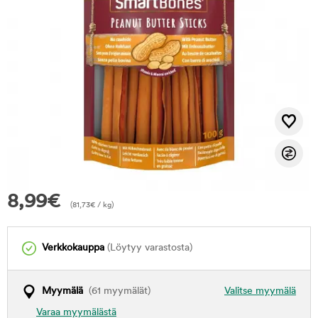
8,99
€
(
81,73
€
/ kg)
Verkkokauppa
(Löytyy varastosta)
Myymälä
(61 myymälät)
Valitse myymälä
Varaa myymälästä