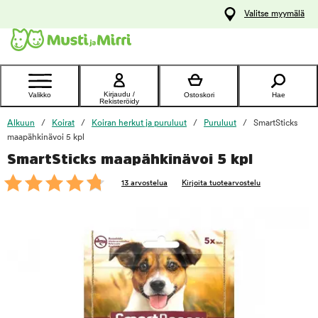
y
Valitse myymälä
ltöön
Ota yhteyttä
asiakaspalveluun
Kirjaudu /
Valikko
Ostoskori
Hae
Rekisteröidy
Alkuun
Koirat
Koiran herkut ja puruluut
Puruluut
SmartSticks
maapähkinävoi 5 kpl
SmartSticks maapähkinävoi 5 kpl
foo
13 arvostelua
Kirjoita tuotearvostelu