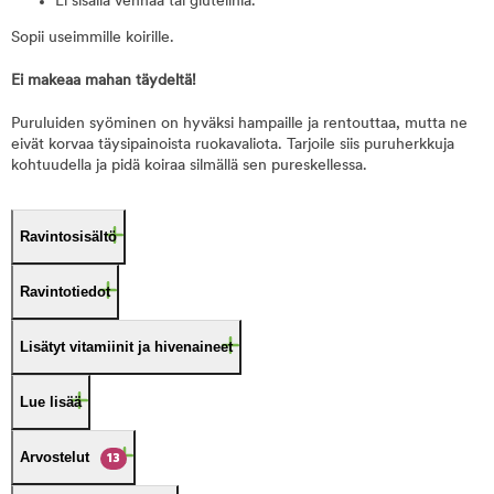
Ei sisällä vehnää tai gluteiinia.
Sopii useimmille koirille.
Ei makeaa mahan täydeltä!
Puruluiden syöminen on hyväksi hampaille ja rentouttaa, mutta ne
eivät korvaa täysipainoista ruokavaliota. Tarjoile siis puruherkkuja
kohtuudella ja pidä koiraa silmällä sen pureskellessa.
Ravintosisältö
Ravintotiedot
Lisätyt vitamiinit ja hivenaineet
Lue lisää
Arvostelut
13