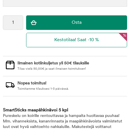
%
Ilmainen kotiinkuljetus yli 50€ tilauksille
Tilaa vielä
50,00
€
ja saat ilmaisen toimituksen!
Nopea toimitus!
Toimitamme tilauksesi 1-3 päivässä.
SmartSticks maapähkinävoi 5 kpl
Pureskelu on koirille rentouttavaa ja hampaita huoltavaa puuhaa!
Mm. vihanneksista, kananrinnasta ja maapähkinävoista valmistetut
luut ovat hyvä vaihtoehto nahkaluille. Makutestejä voittanut