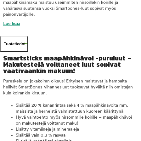
maapähkinämaku maistuu useimmiten nirsoillekin koirille ja
vähärasvaisuutensa vuoksi Smartbones-luut sopivat myös
painonvartijoille.
Lue lisää
Tuotetiedot
Smartsticks maapähkinävoi -puruluut –
Makutestejä voittaneet luut sopivat
vaativaankin makuun!
Pureskelu on jokakoiran oikeus! Erityisen maistuvat ja hampaita
hellivät SmartBones-vihannesluut tuoksuvat hyvältä niin omistajan
kuin koirankin kirsuun.
Sisältää 20 % kananrintaa sekä 4 % maapähkinävoita mm.
maissista ja herneistä valmistettuun kuoreen käärittynä
Hyvä vaihtoehto myös nirsommille koirille – maapähkinävoi
on makutestejä voittanut maku!
Lisätty vitamiineja ja mineraaleja
Sisältää vain 0,3 % rasvaa