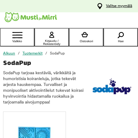
y
Valitse myymälä
ltöön
Ota yhteyttä
asiakaspalveluun
Kirjaudu /
Valikko
Ostoskori
Hae
Rekisteröidy
Alkuun
Tuotemerkit
SodaPup
SodaPup
SodaPup tarjoaa kestäviä, värikkäitä ja
humoristisia koiranleluja, jotka tekevät
arjesta hauskempaa. Turvalliset ja
monipuoliset aktivointilelut tukevat koirasi
hyvinvointia hidastamalla ruokailua ja
tarjoamalla aivojumppaa!