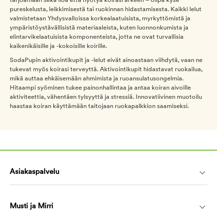
tarjoamaan sekä iloa että hyötyä koirasi arkeen – olipa kyse
pureskelusta, leikkimisestä tai ruokinnan hidastamisesta. Kaikki lelut
valmistetaan Yhdysvalloissa korkealaatuisista, myrkyttömistä ja
ympäristöystävällisistä materiaaleista, kuten luonnonkumista ja
elintarvikelaatuisista komponenteista, jotta ne ovat turvallisia
kaikenikäisille ja -kokoisille koirille.
SodaPupin aktivointikupit ja -lelut eivät ainoastaan viihdytä, vaan ne
tukevat myös koirasi terveyttä. Aktivointikupit hidastavat ruokailua,
mikä auttaa ehkäisemään ahmimista ja ruoansulatusongelmia.
Hitaampi syöminen tukee painonhallintaa ja antaa koiran aivoille
aktiviteettia, vähentäen tylsyyttä ja stressiä. Innovatiivinen muotoilu
haastaa koiran käyttämään taitojaan ruokapalkkion saamiseksi.
Asiakaspalvelu
Musti ja Mirri