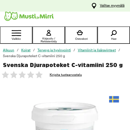
y
Valitse myymälä
ltöön
Ota yhteyttä
asiakaspalveluun
Kirjaudu /
Valikko
Ostoskori
Hae
Rekisteröidy
Alkuun
Koirat
Terveys ja hyvinvointi
Vitamiinit ja lisäravinteet
Svenska Djurapoteket C-vitamiini 250 g
Svenska Djurapoteket C-vitamiini 250 g
foo
Kirjoita tuotearvostelu