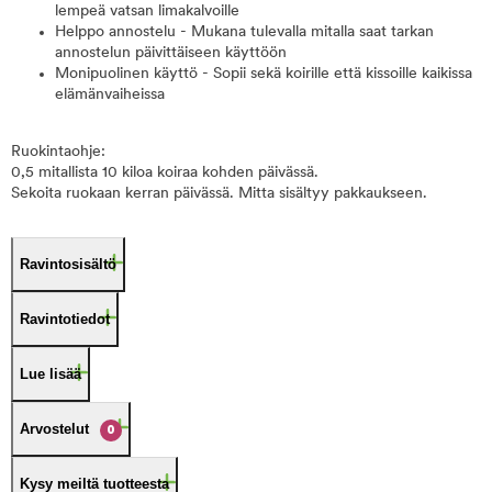
lempeä vatsan limakalvoille
Helppo annostelu - Mukana tulevalla mitalla saat tarkan
annostelun päivittäiseen käyttöön
Monipuolinen käyttö - Sopii sekä koirille että kissoille kaikissa
elämänvaiheissa
Ruokintaohje:
0,5 mitallista 10 kiloa koiraa kohden päivässä.
Sekoita ruokaan kerran päivässä. Mitta sisältyy pakkaukseen.
Ravintosisältö
Ravintotiedot
Lue lisää
Arvostelut
0
Kysy meiltä tuotteesta