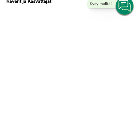
Kaverit ja Kasvattajat
Kysy meiltä!
Koulutus ja oppiminen
Ota yhteyttä, autamme mielellämme!
asiakaspalvelu@mustijamirri.fi
Puhelinnumero (ilmainen): 0800 305 305
Ma-Ti & To-Pe 9.00-17.00 Ke 10.00-17.00