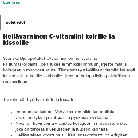
Lue lisää
Tuotetiedot
Hellävarainen C-vitamiini koirille ja
kissoille
Svenska Djurapoteket C-vitamiini on hellävarainen
kalsiumaskorbaatti, joka tukee lemmikkisi immuunijärjestelmää ja
kollageenin muodostumista. Tämä vatsaystävällinen vitamiinilisä sopii
kaikenikäisille koirille ja kissoille, ja se on helppo lisätä päivittäiseen
ruokavalioon.
Tärkeimmät hyödyt koirille ja kissoille
Immuunipuolustus - Vahvistaa lemmikin luonnollista
vastustuskykyä ja auttaa sitä pysymään virkeänä
Nivelten hyvinvointi - Edistää kollageenin muodostumista,
joka on tärkeää nivelrustojen ja luuston kannalta
Hellävarainen koostumus - Kalsiumaskorbaatti on erityisen