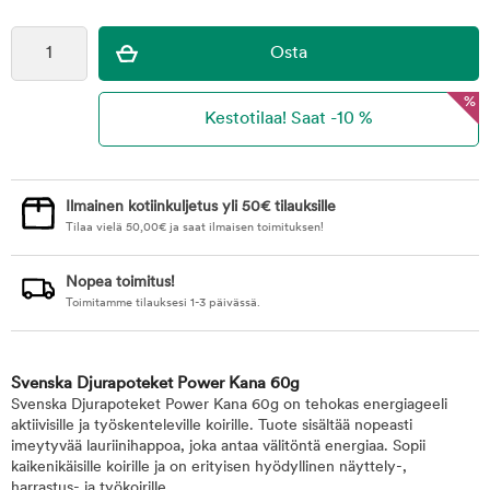
%
Ilmainen kotiinkuljetus yli 50€ tilauksille
Tilaa vielä
50,00
€
ja saat ilmaisen toimituksen!
Nopea toimitus!
Toimitamme tilauksesi 1-3 päivässä.
Svenska Djurapoteket Power Kana 60g
Svenska Djurapoteket Power Kana 60g on tehokas energiageeli
aktiivisille ja työskenteleville koirille. Tuote sisältää nopeasti
imeytyvää lauriinihappoa, joka antaa välitöntä energiaa. Sopii
kaikenikäisille koirille ja on erityisen hyödyllinen näyttely-,
harrastus- ja työkoirille.