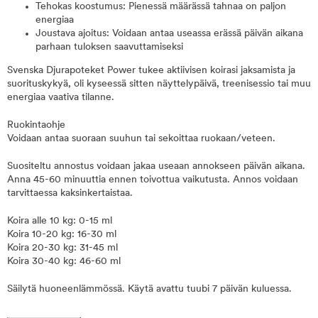
Tehokas koostumus: Pienessä määrässä tahnaa on paljon
energiaa
Joustava ajoitus: Voidaan antaa useassa erässä päivän aikana
parhaan tuloksen saavuttamiseksi
Svenska Djurapoteket Power tukee aktiivisen koirasi jaksamista ja
suorituskykyä, oli kyseessä sitten näyttelypäivä, treenisessio tai muu
energiaa vaativa tilanne.
Ruokintaohje
Voidaan antaa suoraan suuhun tai sekoittaa ruokaan/veteen.
Suositeltu annostus voidaan jakaa useaan annokseen päivän aikana.
Anna 45-60 minuuttia ennen toivottua vaikutusta. Annos voidaan
tarvittaessa kaksinkertaistaa.
Koira alle 10 kg: 0-15 ml
Koira 10-20 kg: 16-30 ml
Koira 20-30 kg: 31-45 ml
Koira 30-40 kg: 46-60 ml
Säilytä huoneenlämmössä. Käytä avattu tuubi 7 päivän kuluessa.