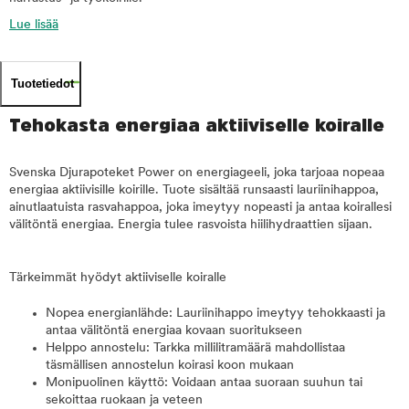
Lue lisää
Tuotetiedot
Tehokasta energiaa aktiiviselle koiralle
Svenska Djurapoteket Power on energiageeli, joka tarjoaa nopeaa
energiaa aktiivisille koirille. Tuote sisältää runsaasti lauriinihappoa,
ainutlaatuista rasvahappoa, joka imeytyy nopeasti ja antaa koirallesi
välitöntä energiaa. Energia tulee rasvoista hiilihydraattien sijaan.
Tärkeimmät hyödyt aktiiviselle koiralle
Nopea energianlähde: Lauriinihappo imeytyy tehokkaasti ja
antaa välitöntä energiaa kovaan suoritukseen
Helppo annostelu: Tarkka millilitramäärä mahdollistaa
täsmällisen annostelun koirasi koon mukaan
Monipuolinen käyttö: Voidaan antaa suoraan suuhun tai
sekoittaa ruokaan ja veteen