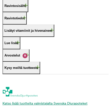
Ravintosisältö
Ravintotiedot
Lisätyt vitamiinit ja hivenaineet
Lue lisää
Arvostelut
0
Kysy meiltä tuotteesta
Katso lisää tuotteita valmistajalta Svenska Djurapoteket