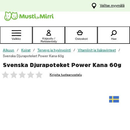
y
Valitse myymälä
ltöön
Ota yhteyttä
asiakaspalveluun
Kirjaudu /
Valikko
Ostoskori
Hae
Rekisteröidy
Alkuun
Koirat
Terveys ja hyvinvointi
Vitamiinit ja lisäravinteet
Svenska Djurapoteket Power Kana 60g
Svenska Djurapoteket Power Kana 60g
foo
Kirjoita tuotearvostelu