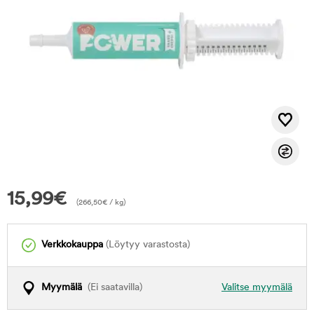
15,99
€
(
266,50
€
/ kg)
Verkkokauppa
(Löytyy varastosta)
Myymälä
(Ei saatavilla)
Valitse myymälä