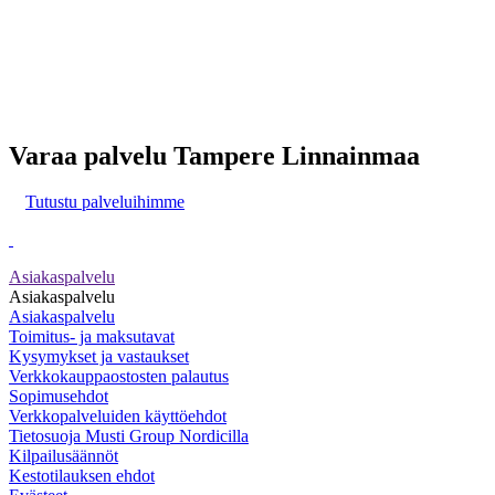
Varaa palvelu Tampere Linnainmaa
Tutustu palveluihimme
Asiakaspalvelu
Asiakaspalvelu
Asiakaspalvelu
Toimitus- ja maksutavat
Kysymykset ja vastaukset
Verkkokauppaostosten palautus
Sopimusehdot
Verkkopalveluiden käyttöehdot
Tietosuoja Musti Group Nordicilla
Kilpailusäännöt
Kestotilauksen ehdot