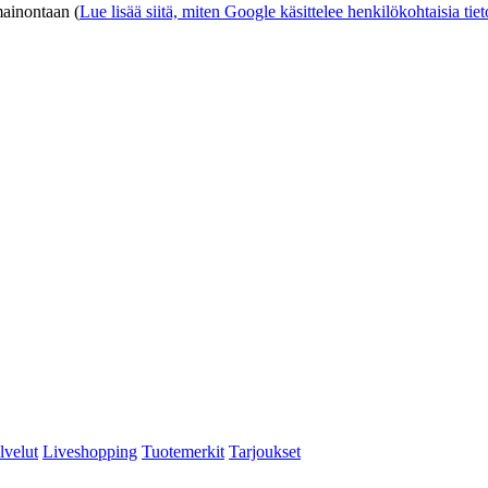
mainontaan (
Lue lisää siitä, miten Google käsittelee henkilökohtaisia tiet
lvelut
Liveshopping
Tuotemerkit
Tarjoukset