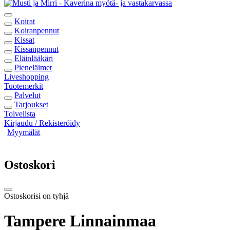
Koirat
Koiranpennut
Kissat
Kissanpennut
Eläinlääkäri
Pieneläimet
Liveshopping
Tuotemerkit
Palvelut
Tarjoukset
Toivelista
Kirjaudu / Rekisteröidy
Myymälät
Ostoskori
Ostoskorisi on tyhjä
Tampere Linnainmaa