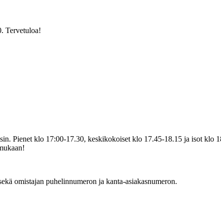
. Tervetuloa!
taisin. Pienet klo 17:00-17.30, keskikokoiset klo 17.45-18.15 ja isot klo
 mukaan!
sekä omistajan puhelinnumeron ja kanta-asiakasnumeron.