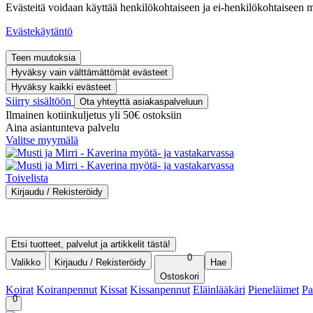
Evästeitä voidaan käyttää henkilökohtaiseen ja ei-henkilökohtaiseen 
Evästekäytäntö
Teen muutoksia
Hyväksy vain välttämättömät evästeet
Hyväksy kaikki evästeet
Siirry sisältöön
Ota yhteyttä asiakaspalveluun
Ilmainen kotiinkuljetus yli 50€ ostoksiin
Aina asiantunteva palvelu
Valitse myymälä
Toivelista
Kirjaudu / Rekisteröidy
Kirjaudu sisään
Rekisteröidy asiakkaaksi
Ostohistoria
Etsi tuotteet, palvelut ja artikkelit tästä!
0
Valikko
Kirjaudu / Rekisteröidy
Hae
Ostoskori
Koirat
Koiranpennut
Kissat
Kissanpennut
Eläinlääkäri
Pieneläimet
Pa
0