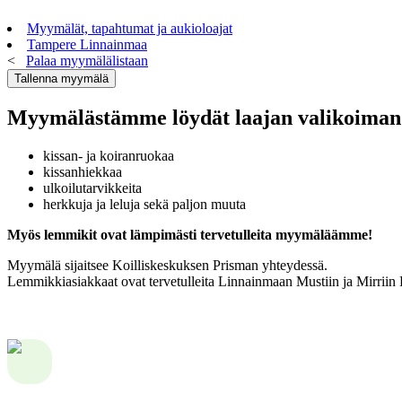
Myymälät, tapahtumat ja aukioloajat
Tampere Linnainmaa
<
Palaa myymälälistaan
Myymälästämme löydät laajan valikoiman 
kissan- ja koiranruokaa
kissanhiekkaa
ulkoilutarvikkeita
herkkuja ja leluja sekä paljon muuta
Myös lemmikit ovat lämpimästi tervetulleita myymäläämme!
Myymälä sijaitsee Koilliskeskuksen Prisman yhteydessä.
Lemmikkiasiakkaat ovat tervetulleita Linnainmaan Mustiin ja Mirriin