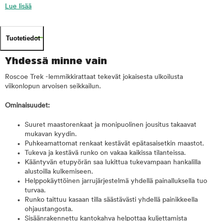
Lue lisää
Tuotetiedot
Yhdessä minne vain
Roscoe Trek -lemmikkirattaat tekevät jokaisesta ulkoilusta
viikonlopun arvoisen seikkailun.
Ominaisuudet:
Suuret maastorenkaat ja monipuolinen jousitus takaavat
mukavan kyydin.
Puhkeamattomat renkaat kestävät epätasaisetkin maastot.
Tukeva ja kestävä runko on vakaa kaikissa tilanteissa.
Kääntyvän etupyörän saa lukittua tukevampaan hankalilla
alustoilla kulkemiseen.
Helppokäyttöinen jarrujärjestelmä yhdellä painalluksella tuo
turvaa.
Runko taittuu kasaan tilla säästävästi yhdellä painikkeella
ohjaustangosta.
Sisäänrakennettu kantokahva helpottaa kuljettamista