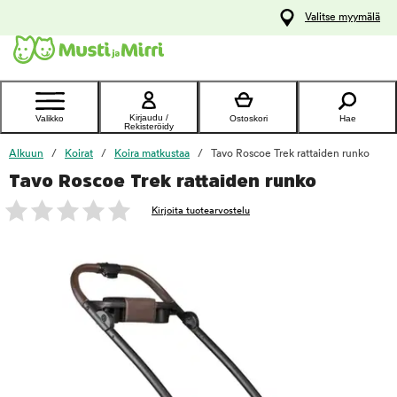
y
Valitse myymälä
ltöön
Ota yhteyttä
asiakaspalveluun
Kirjaudu /
Valikko
Ostoskori
Hae
Rekisteröidy
Alkuun
Koirat
Koira matkustaa
Tavo Roscoe Trek rattaiden runko
Tavo Roscoe Trek rattaiden runko
foo
Kirjoita tuotearvostelu