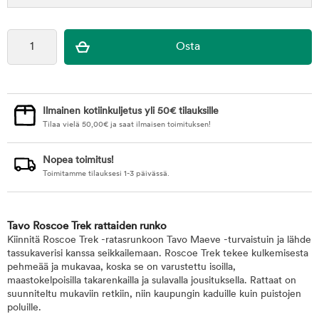
Ilmainen kotiinkuljetus yli 50€ tilauksille
Tilaa vielä
50,00
€
ja saat ilmaisen toimituksen!
Nopea toimitus!
Toimitamme tilauksesi 1-3 päivässä.
Tavo Roscoe Trek rattaiden runko
Kiinnitä Roscoe Trek -ratasrunkoon Tavo Maeve -turvaistuin ja lähde
tassukaverisi kanssa seikkailemaan. Roscoe Trek tekee kulkemisesta
pehmeää ja mukavaa, koska se on varustettu isoilla,
maastokelpoisilla takarenkailla ja sulavalla jousituksella. Rattaat on
suunniteltu mukaviin retkiin, niin kaupungin kaduille kuin puistojen
poluille.