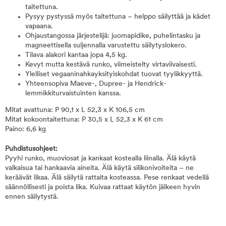
taitettuna.
Pysyy pystyssä myös taitettuna – helppo säilyttää ja kädet
vapaana.
Ohjaustangossa järjestelijä: juomapidike, puhelintasku ja
magneettisella suljennalla varustettu säilytyslokero.
Tilava alakori kantaa jopa 4,5 kg.
Kevyt mutta kestävä runko, viimeistelty virtaviivaisesti.
Ylelliset vegaaninahkayksityiskohdat tuovat tyylikkyyttä.
Yhteensopiva Maeve-, Dupree- ja Hendrick-
lemmikkiturvaistuinten kanssa.
Mitat avattuna: P 90,1 x L 52,3 x K 106,5 cm
Mitat kokoontaitettuna: P 30,5 x L 52,3 x K 61 cm
Paino: 6,6 kg
Puhdistusohjeet:
Pyyhi runko, muoviosat ja kankaat kostealla liinalla. Älä käytä
valkaisua tai hankaavia aineita. Älä käytä silikonivoiteita – ne
keräävät likaa. Älä säilytä rattaita kosteassa. Pese renkaat vedellä
säännöllisesti ja poista lika. Kuivaa rattaat käytön jälkeen hyvin
ennen säilytystä.