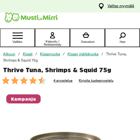
y
Valitse myymälä
ltöön
Ota yhteyttä
asiakaspalveluun
Kirjaudu /
Valikko
Ostoskori
Hae
Rekisteröidy
Alkuun
Kissat
Kissanruoka
Kissan märkäruoka
Thrive Tuna,
Shrimps & Squid 75g
Thrive Tuna, Shrimps & Squid 75g
foo
4 arvostelua
Kirjoita tuotearvostelu
Kampanja