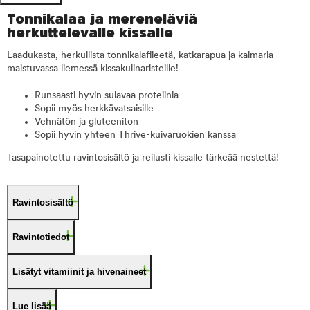
Tonnikalaa ja mereneläviä
herkuttelevalle kissalle
Laadukasta, herkullista tonnikalafileetä, katkarapua ja kalmaria
maistuvassa liemessä kissakulinaristeille!
Runsaasti hyvin sulavaa proteiinia
Sopii myös herkkävatsaisille
Vehnätön ja gluteeniton
Sopii hyvin yhteen Thrive-kuivaruokien kanssa
Tasapainotettu ravintosisältö ja reilusti kissalle tärkeää nestettä!
Ravintosisältö
Ravintotiedot
Lisätyt vitamiinit ja hivenaineet
Lue lisää