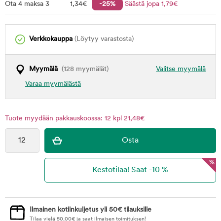
Ota 4 maksa 3
1
,34
€
-25%
Säästä jopa
1
,79
€
Verkkokauppa
(Löytyy varastosta)
Myymälä
(128 myymälät)
Valitse myymälä
Varaa myymälästä
Tuote myydään pakkauskoossa: 12 kpl 21,48€
%
Ilmainen kotiinkuljetus yli 50€ tilauksille
Tilaa vielä
50,00
€
ja saat ilmaisen toimituksen!