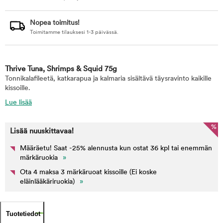
Nopea toimitus!
Toimitamme tilauksesi 1-3 päivässä.
Thrive Tuna, Shrimps & Squid 75g
Tonnikalafileetä, katkarapua ja kalmaria sisältävä täysravinto kaikille
kissoille.
Lue lisää
%
Lisää nuuskittavaa!
Määräetu! Saat -25% alennusta kun ostat 36 kpl tai enemmän
märkäruokia
»
Ota 4 maksa 3 märkäruoat kissoille (Ei koske
eläinlääkäriruokia)
»
Tuotetiedot