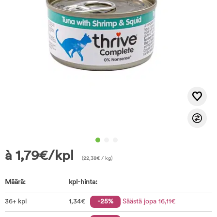
à
1,79
€
/kpl
(
22,38
€
/ kg)
Määrä:
kpl-hinta:
36+ kpl
1
,34
€
-25%
Säästä jopa
16
,11
€