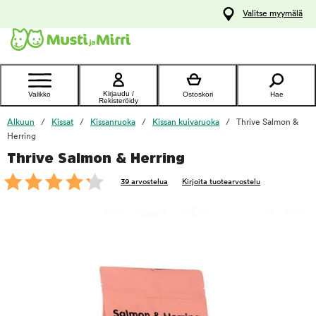
y
Valitse myymälä
ltöön
Ota yhteyttä
asiakaspalveluun
Kirjaudu /
Valikko
Ostoskori
Hae
Rekisteröidy
Alkuun
Kissat
Kissanruoka
Kissan kuivaruoka
Thrive Salmon &
Herring
Thrive Salmon & Herring
foo
39 arvostelua
Kirjoita tuotearvostelu