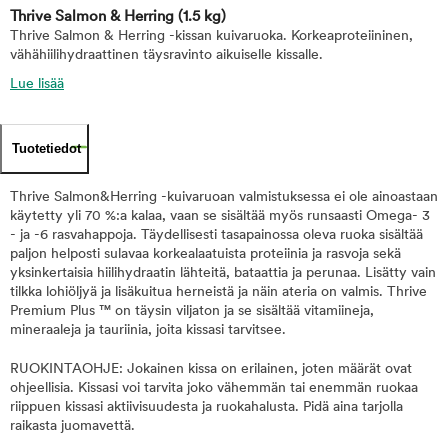
Thrive Salmon & Herring
(1.5 kg)
Thrive Salmon & Herring -kissan kuivaruoka. Korkeaproteiininen,
vähähiilihydraattinen täysravinto aikuiselle kissalle.
Lue lisää
Tuotetiedot
Thrive Salmon&Herring -kuivaruoan valmistuksessa ei ole ainoastaan
käytetty yli 70 %:a kalaa, vaan se sisältää myös runsaasti Omega- 3
- ja -6 rasvahappoja. Täydellisesti tasapainossa oleva ruoka sisältää
paljon helposti sulavaa korkealaatuista proteiinia ja rasvoja sekä
yksinkertaisia hiilihydraatin lähteitä, bataattia ja perunaa. Lisätty vain
tilkka lohiöljyä ja lisäkuitua herneistä ja näin ateria on valmis. Thrive
Premium Plus ™ on täysin viljaton ja se sisältää vitamiineja,
mineraaleja ja tauriinia, joita kissasi tarvitsee.
RUOKINTAOHJE: Jokainen kissa on erilainen, joten määrät ovat
ohjeellisia. Kissasi voi tarvita joko vähemmän tai enemmän ruokaa
riippuen kissasi aktiivisuudesta ja ruokahalusta. Pidä aina tarjolla
raikasta juomavettä.