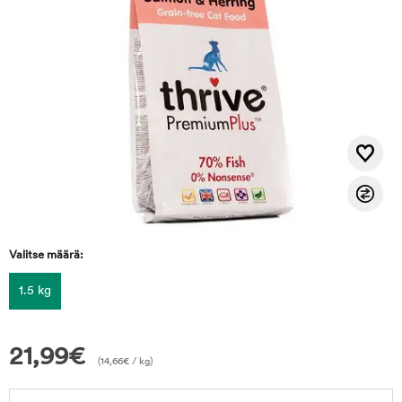
Valitse määrä:
1.5 kg
21,99
€
(
14,66
€
/ kg)