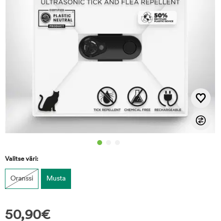
Valitse väri:
Oranssi
Musta
50,90
€