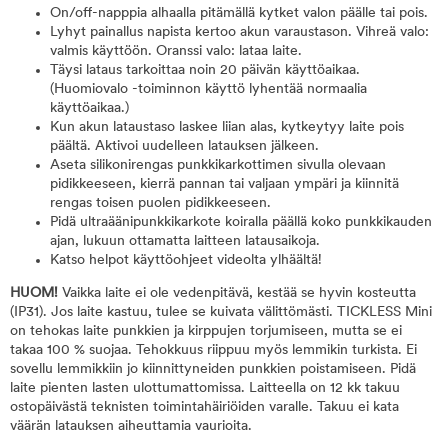
On/off-napppia alhaalla pitämällä kytket valon päälle tai pois.
Lyhyt painallus napista kertoo akun varaustason. Vihreä valo:
valmis käyttöön. Oranssi valo: lataa laite.
Täysi lataus tarkoittaa noin 20 päivän käyttöaikaa.
(Huomiovalo -toiminnon käyttö lyhentää normaalia
käyttöaikaa.)
Kun akun lataustaso laskee liian alas, kytkeytyy laite pois
päältä. Aktivoi uudelleen latauksen jälkeen.
Aseta silikonirengas punkkikarkottimen sivulla olevaan
pidikkeeseen, kierrä pannan tai valjaan ympäri ja kiinnitä
rengas toisen puolen pidikkeeseen.
Pidä ultraäänipunkkikarkote koiralla päällä koko punkkikauden
ajan, lukuun ottamatta laitteen latausaikoja.
Katso helpot käyttöohjeet videolta ylhäältä!
HUOM!
Vaikka laite ei ole vedenpitävä, kestää se hyvin kosteutta
(IP31). Jos laite kastuu, tulee se kuivata välittömästi. TICKLESS Mini
on tehokas laite punkkien ja kirppujen torjumiseen, mutta se ei
takaa 100 % suojaa. Tehokkuus riippuu myös lemmikin turkista. Ei
sovellu lemmikkiin jo kiinnittyneiden punkkien poistamiseen. Pidä
laite pienten lasten ulottumattomissa. Laitteella on 12 kk takuu
ostopäivästä teknisten toimintahäiriöiden varalle. Takuu ei kata
väärän latauksen aiheuttamia vaurioita.