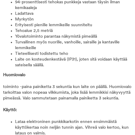
94-prosenttisesti tehokas punkkeja vastaan täysin ilman
kemikaaleja
Ladattava
Myrkytön
Erityisesti pienille lemmikeille suunniteltu
Tehoalue 2,5 metriä
Yövalotoiminto parantaa näkymistä pimeällä
Turvallinen myös nuorille, vanhoille, sairaille ja kantaville
lemmikeille
Tieteellisesti todistettu teho
Laite on kosteudenkestävä (IP31), joten sitä voidaan käyttää
sateisella säällä.
Huomiovalo
toiminto -paina painiketta 3 sekuntia kun laite on päällä. Huomiovalo
tarkoittaa valon nopeaa vilkkumista, joka lisää lemmikkisi näkyvyyttä
pimeässä. Valo sammutetaan painamalla painiketta 3 sekuntia.
Käyttö:
Lataa elektroninen punkkikarkotin ennen ensimmäistä
käyttökertaa noin neljän tunnin ajan. Vihreä valo kertoo, kun
lataus on valmis.