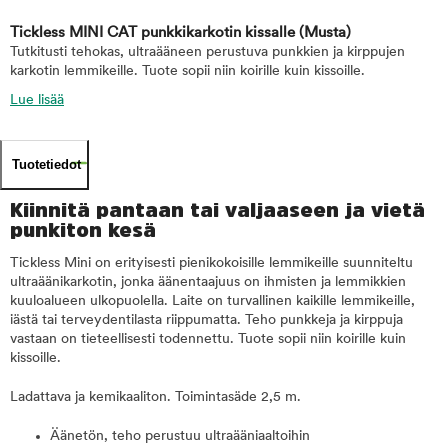
Tickless MINI CAT punkkikarkotin kissalle
(Musta)
Tutkitusti tehokas, ultraääneen perustuva punkkien ja kirppujen
karkotin lemmikeille. Tuote sopii niin koirille kuin kissoille.
Lue lisää
Tuotetiedot
Kiinnitä pantaan tai valjaaseen ja vietä
punkiton kesä
Tickless Mini on erityisesti pienikokoisille lemmikeille suunniteltu
ultraäänikarkotin, jonka äänentaajuus on ihmisten ja lemmikkien
kuuloalueen ulkopuolella. Laite on turvallinen kaikille lemmikeille,
iästä tai terveydentilasta riippumatta. Teho punkkeja ja kirppuja
vastaan on tieteellisesti todennettu. Tuote sopii niin koirille kuin
kissoille.
Ladattava ja kemikaaliton. Toimintasäde 2,5 m.
Äänetön, teho perustuu ultraääniaaltoihin