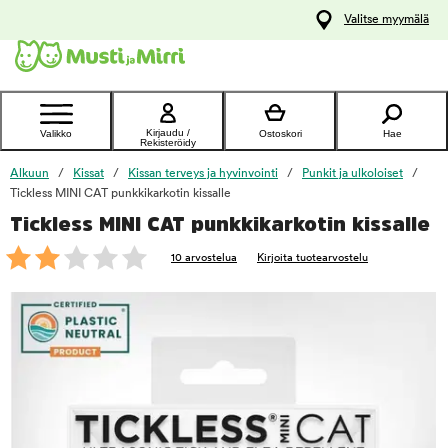
y
Valitse myymälä
ltöön
Ota yhteyttä
asiakaspalveluun
Kirjaudu /
Valikko
Ostoskori
Hae
Rekisteröidy
Alkuun
Kissat
Kissan terveys ja hyvinvointi
Punkit ja ulkoloiset
Tickless MINI CAT punkkikarkotin kissalle
Tickless MINI CAT punkkikarkotin kissalle
foo
10 arvostelua
Kirjoita tuotearvostelu