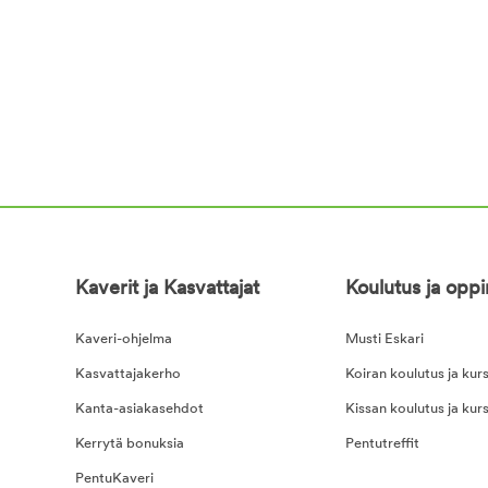
Kaverit ja Kasvattajat
Koulutus ja opp
Kaveri-ohjelma
Musti Eskari
Kasvattajakerho
Koiran koulutus ja kurs
Kanta-asiakasehdot
Kissan koulutus ja kurs
Kerrytä bonuksia
Pentutreffit
PentuKaveri