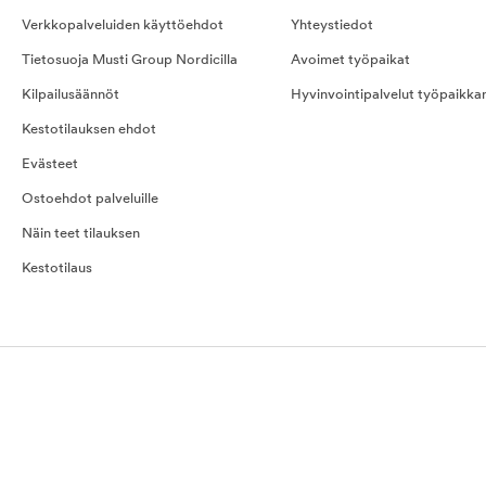
Verkkopalveluiden käyttöehdot
Yhteystiedot
Tietosuoja Musti Group Nordicilla
Avoimet työpaikat
Kilpailusäännöt
Hyvinvointipalvelut työpaikka
Kestotilauksen ehdot
Evästeet
Ostoehdot palveluille
Näin teet tilauksen
Kestotilaus