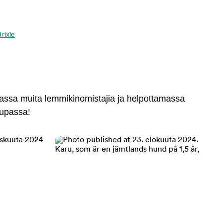
Trixie
massa muita lemmikinomistajia ja helpottamassa
aupassa!