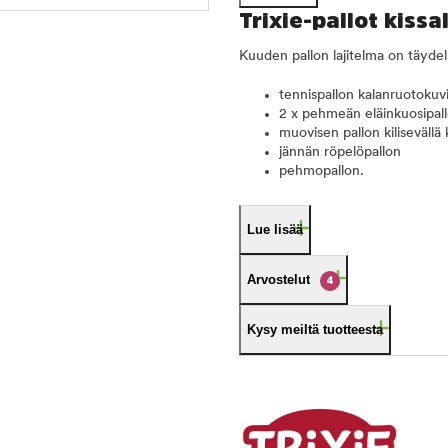
Trixie-pallot kissa
Kuuden pallon lajitelma on täydell
tennispallon kalanruotokuvi
2 x pehmeän eläinkuosipall
muovisen pallon kilisevällä
jännän röpelöpallon
pehmopallon.
Lue lisää
Arvostelut
4
Kysy meiltä tuotteesta