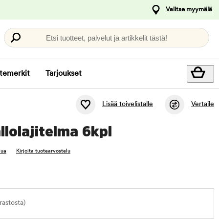
Valitse myymälä
Etsi tuotteet, palvelut ja artikkelit tästä!
temerkit
Tarjoukset
Lisää toivelistalle
Vertaile
llolajitelma 6kpl
lua
Kirjoita tuotearvostelu
astosta)