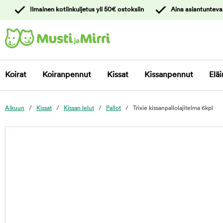
y
Ilmainen kotiinkuljetus yli 50€ ostoksiin
Aina asiantunteva
ltöön
Ota yhteyttä
asiakaspalveluun
Koirat
Koiranpennut
Kissat
Kissanpennut
Eläi
Alkuun
Kissat
Kissan lelut
Pallot
Trixie kissanpallolajitelma 6kpl
foo