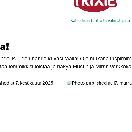
Katso lisää tuotteita valmistajalta 
a!
mahdollisuuden nähdä kuvasi täällä! Ole mukana inspiroi
antaa lemmikkisi loistaa ja näkyä Mustin ja Mirrin verkkok