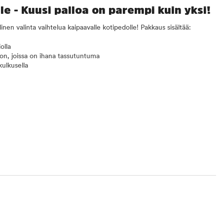
lle - Kuusi palloa on parempi kuin yksi!
inen valinta vaihtelua kaipaavalle kotipedolle! Pakkaus sisältää:
olla
on, joissa on ihana tassutuntuma
 kulkusella