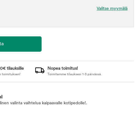
Valitse myymälä
0€ tilauksille
Nopea toimitus!
n toimituksen!
Toimitamme tilauksesi 1-3 päivässä.
pl
inen valinta vaihtelua kaipaavalle kotipedolle!.