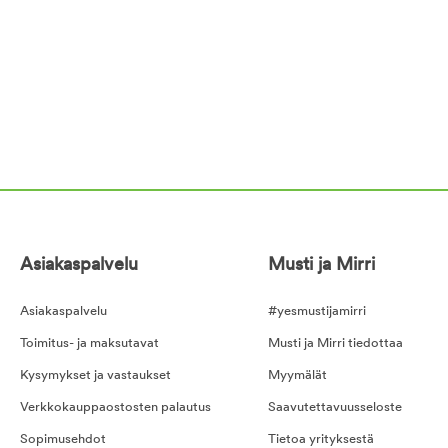
Asiakaspalvelu
Musti ja Mirri
Asiakaspalvelu
#yesmustijamirri
Toimitus- ja maksutavat
Musti ja Mirri tiedottaa
Kysymykset ja vastaukset
Myymälät
Verkkokauppaostosten palautus
Saavutettavuusseloste
Sopimusehdot
Tietoa yrityksestä