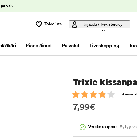
 palvelu
Toivelista
Kirjaudu / Rekisteröidy
nlääkäri
Pieneläimet
Palvelut
Liveshopping
Tuo
Trixie kissanpa
4 arvoste
7,99
€
Verkkokauppa
(Löytyy var