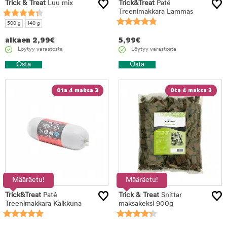
Trick & Treat
Luu mix
Trick&Treat
Paté
Treenimakkara Lammas
500 g
140 g
alkaen
2,99
€
5,99
€
Löytyy varastosta
Löytyy varastosta
Osta
Osta
Ota 4 maksa 3
Ota 4 maksa 3
Määräetu!
Määräetu!
Trick&Treat
Paté
Trick & Treat
Snittar
Treenimakkara Kalkkuna
maksakeksi 900g