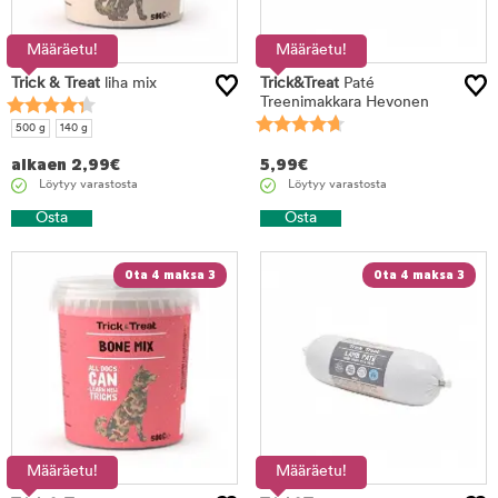
Määräetu!
Määräetu!
Trick & Treat
liha mix
Trick&Treat
Paté
Treenimakkara Hevonen
500 g
140 g
alkaen
2,99
€
5,99
€
Löytyy varastosta
Löytyy varastosta
Osta
Osta
Ota 4 maksa 3
Ota 4 maksa 3
Määräetu!
Määräetu!