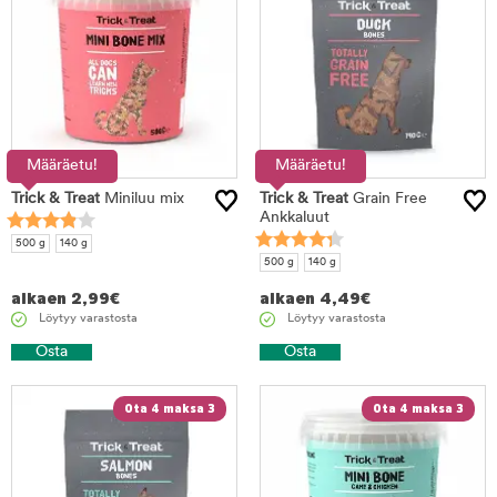
Määräetu!
Määräetu!
Trick & Treat
Miniluu mix
Trick & Treat
Grain Free
Ankkaluut
500 g
140 g
500 g
140 g
alkaen
2,99
€
alkaen
4,49
€
Löytyy varastosta
Löytyy varastosta
Osta
Osta
Ota 4 maksa 3
Ota 4 maksa 3