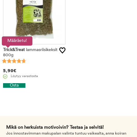
Määräetu!
Trick&Treat
lammasriisikeksit
800g
5,90
€
Löytyy varastosta
Osta
Mikä on herkuista motivoivin? Testaa ja selvitä!
Jos innostavimman makupalan valinta tuntuu vaikealta, anna koiran