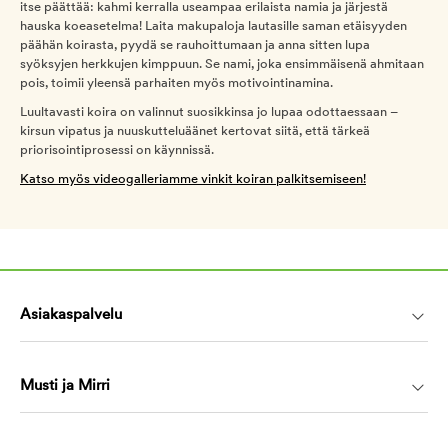
itse päättää: kahmi kerralla useampaa erilaista namia ja järjestä
hauska koeasetelma! Laita makupaloja lautasille saman etäisyyden
päähän koirasta, pyydä se rauhoittumaan ja anna sitten lupa
syöksyjen herkkujen kimppuun. Se nami, joka ensimmäisenä ahmitaan
pois, toimii yleensä parhaiten myös motivointinamina.
Luultavasti koira on valinnut suosikkinsa jo lupaa odottaessaan –
kirsun vipatus ja nuuskutteluäänet kertovat siitä, että tärkeä
priorisointiprosessi on käynnissä.
Katso myös videogalleriamme vinkit koiran palkitsemiseen!
Asiakaspalvelu
Musti ja Mirri