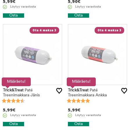
5,99
€
5,90
€
Löytyy varastosta
Löytyy varastosta
Osta
Osta
Ota 4 maksa 3
Ota 4 maksa 3
Määräetu!
Määräetu!
Trick&Treat
Paté
Trick&Treat
Paté
Treenimakkara Jänis
Treenimakkara Ankka
5,99
€
5,99
€
Löytyy varastosta
Löytyy varastosta
Osta
Osta