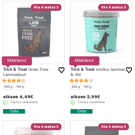
Ota 4 maksa 3
Ota 4 maksa 3
Määräetu!
Määräetu!
Trick & Treat
Grain Free
Trick & Treat
miniluu lammas
Lammasluut
& riisi
500 g
140 g
500 g
140 g
alkaen
4,49
€
alkaen
2,99
€
Löytyy varastosta
Löytyy varastosta
Osta
Osta
Ota 4 maksa 3
Ota 4 maksa 3