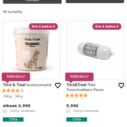
Rajaa
19 tuotetta
tuotteet
Ota 4 maksa 3
Ota 4 maksa 3
Määräetu!
Määräetu!
Trick & Treat
koulutusnamit
Trick&Treat
Paté
Treenimakkara Peura
500 g
140 g
alkaen
2,99
€
5,99
€
Löytyy varastosta
Löytyy varastosta
Osta
Osta