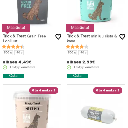
Määräetu!
Määräetu!
Trick & Treat
Grain Free
Trick & Treat
miniluu riista &
Lohiluut
kana
500 g
140 g
500 g
140 g
alkaen
4,49
€
alkaen
2,99
€
Löytyy varastosta
Löytyy varastosta
Osta
Osta
Ota 4 maksa 3
Ota 4 maksa 3