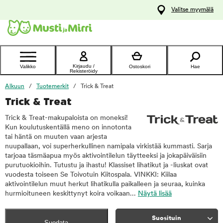
y
Valitse myymälä
ltöön
Ota yhteyttä
asiakaspalveluun
Kirjaudu /
Valikko
Ostoskori
Hae
Rekisteröidy
Alkuun
Tuotemerkit
Trick & Treat
Trick & Treat
Trick & Treat-makupaloista on moneksi!
Kun koulutuskentällä meno on innotonta
tai häntä on muuten vaan arjesta
nuupallaan, voi superherkullinen namipala virkistää kummasti. Sarja
tarjoaa täsmäapua myös aktivointilelun täytteeksi ja jokapäiväisiin
purutuokioihin. Tutustu ja ihastu! Klassiset lihatikut ja -liuskat ovat
vuodesta toiseen Se Toivotuin Kiitospala. VINKKI: Kiilaa
aktivointilelun muut herkut lihatikulla paikalleen ja seuraa, kuinka
hurmioituneen keskittynyt koira voikaan...
Näytä lisää
Suosituin
Suodata