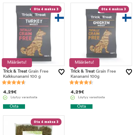
Ota 4 maksa 3
Ota 4 maksa 3
Määräetu!
Määräetu!
Trick & Treat
Grain Free
Trick & Treat
Grain Free
Kalkkunanami 100 g
Kananami 100g
4,29
€
4,29
€
Löytyy varastosta
Löytyy varastosta
Osta
Osta
Ota 4 maksa 3