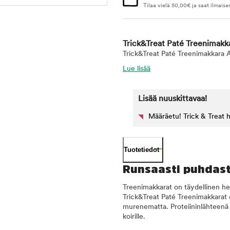
Tilaa vielä
50,00
€
ja saat ilmaise
Trick&Treat Paté Treenimak
Trick&Treat Paté Treenimakkara A
Lue lisää
Lisää nuuskittavaa!
Määräetu! Trick & Treat 
Tuotetiedot
Runsaasti puhdasta
Treenimakkarat on täydellinen her
Trick&Treat Paté Treenimakkarat 
murenematta. Proteiininlähteenä on
koirille.