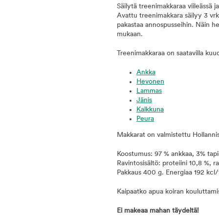
Säilytä treenimakkaraa viileässä
Avattu treenimakkara säilyy 3 vrk 
pakastaa annospusseihin. Näin her
mukaan.
Treenimakkaraa on saatavilla kuud
Ankka
Hevonen
Lammas
Jänis
Kalkkuna
Peura
Makkarat on valmistettu Hollannis
Koostumus: 97 % ankkaa, 3% tapi
Ravintosisältö: proteiini 10,8 %,
Pakkaus 400 g. Energiaa 192 kcl/
Kaipaatko apua koiran kouluttam
Ei makeaa mahan täydeltä!