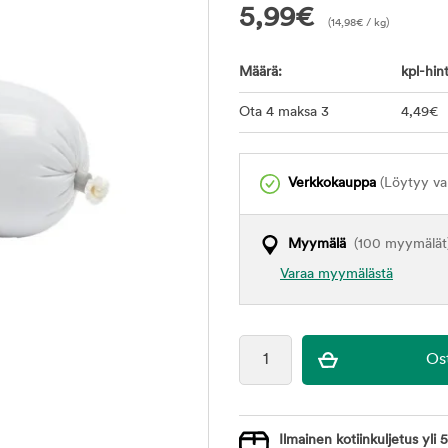
5,99
€
(
14,98
€
/ kg)
Määrä:
kpl-hint
Ota 4 maksa 3
4
,49
€
Verkkokauppa
(Löytyy var
Myymälä
(100 myymälät
Varaa myymälästä
Ilmainen kotiinkuljetus yli 5