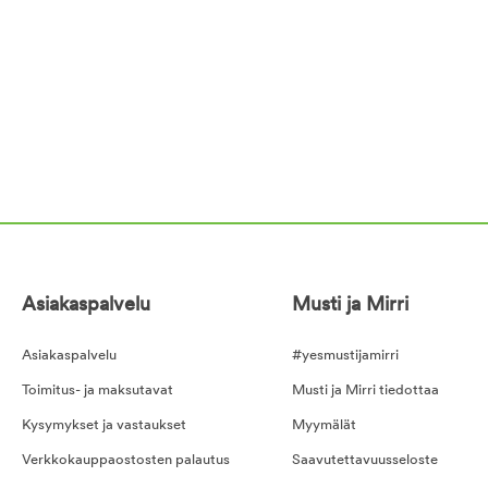
Asiakaspalvelu
Musti ja Mirri
Asiakaspalvelu
#yesmustijamirri
Toimitus- ja maksutavat
Musti ja Mirri tiedottaa
Kysymykset ja vastaukset
Myymälät
Verkkokauppaostosten palautus
Saavutettavuusseloste