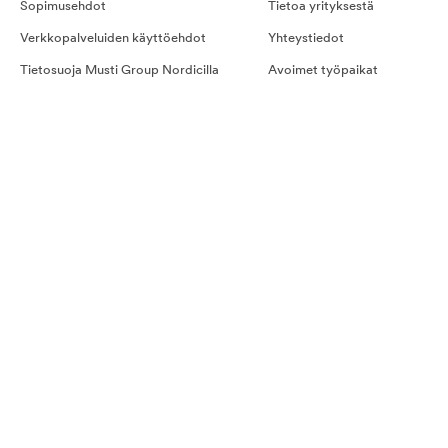
Sopimusehdot
Tietoa yrityksestä
Verkkopalveluiden käyttöehdot
Yhteystiedot
Tietosuoja Musti Group Nordicilla
Avoimet työpaikat
Kilpailusäännöt
Hyvinvointipalvelut työpaikka
Kestotilauksen ehdot
Evästeet
Ostoehdot palveluille
Näin teet tilauksen
Kestotilaus