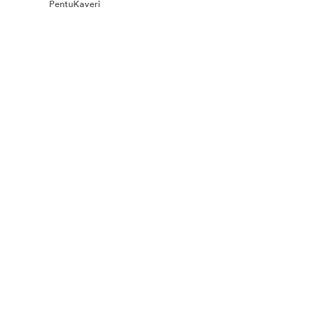
PentuKaveri
na