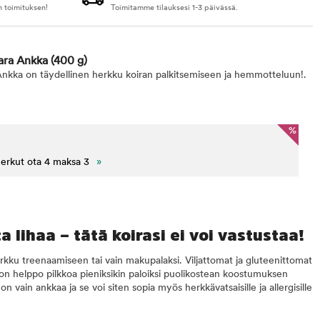
n toimituksen!
Toimitamme tilauksesi 1-3 päivässä.
kara Ankka
(400 g)
nkka on täydellinen herkku koiran palkitsemiseen ja hemmotteluun!.
%
herkut ota 4 maksa 3
»
 lihaa – tätä koirasi ei voi vastustaa!
kku treenaamiseen tai vain makupalaksi. Viljattomat ja gluteenittomat
on helppo pilkkoa pieniksikin paloiksi puolikostean koostumuksen
 vain ankkaa ja se voi siten sopia myös herkkävatsaisille ja allergisille