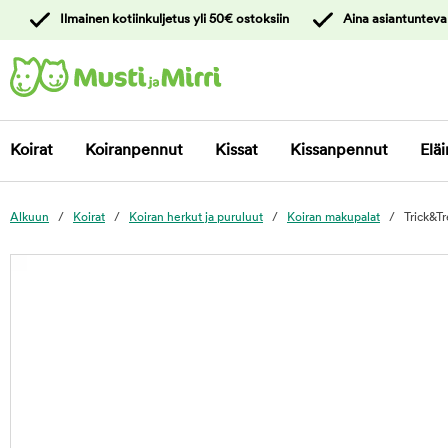
y
Ilmainen kotiinkuljetus yli 50€ ostoksiin
Aina asiantunteva
ltöön
Ota yhteyttä
asiakaspalveluun
Koirat
Koiranpennut
Kissat
Kissanpennut
Eläi
Alkuun
Koirat
Koiran herkut ja puruluut
Koiran makupalat
Trick&T
foo