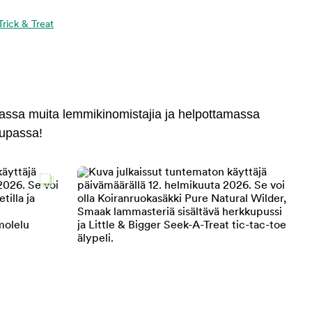
 Trick & Treat
massa muita lemmikinomistajia ja helpottamassa
aupassa!