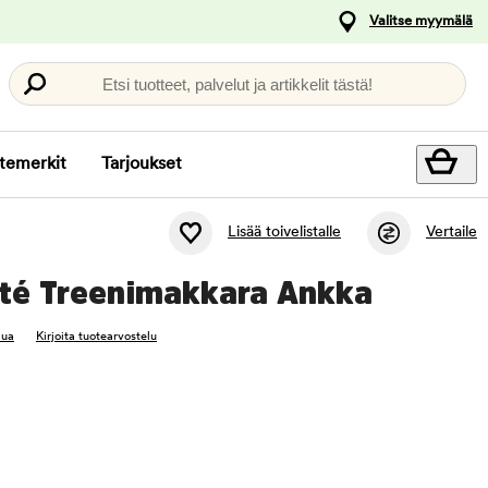
Valitse myymälä
Etsi tuotteet, palvelut ja artikkelit tästä!
temerkit
Tarjoukset
Lisää toivelistalle
Vertaile
até Treenimakkara Ankka
lua
Kirjoita tuotearvostelu