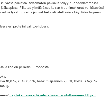
 ja kuivassa paikassa. Avaamaton pakkaus säilyy huoneenlämmössä.
jääkaapissa. Pilkotut ylimääräiset koiran treenimakkarat voi kätevästi
kut säilyvät tuoreina ja ovat helposti otettavissa käyttöön tarpeen
essa eri proteiini vaihtoehdossa:
sa ja liha on peräisin Euroopasta.
oka.
 rasva 10,8 %, kuitu 0,3 %, hehkutusjäännös 2,0 %, kosteus 67,6 %
100 g.
iseen?
Käy lukemassa artikkeleita koiran kouluttamiseen liittyen!