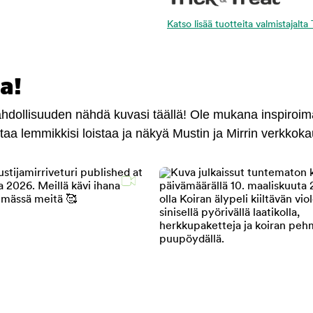
Katso lisää tuotteita valmistajalta
a!
mahdollisuuden nähdä kuvasi täällä! Ole mukana inspiroi
antaa lemmikkisi loistaa ja näkyä Mustin ja Mirrin verkkok