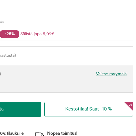
a:
-25%
Säästä jopa
5
,99
€
astosta)
)
Valitse myymälä
%
0€ tilauksille
Nopea toimitus!