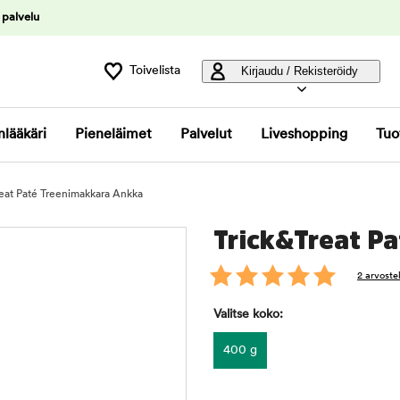
 palvelu
Toivelista
Kirjaudu / Rekisteröidy
nlääkäri
Pieneläimet
Palvelut
Liveshopping
Tuo
reat Paté Treenimakkara Ankka
Trick&Treat P
2 arvoste
Valitse koko:
400 g