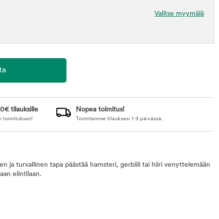
Valitse myymälä
0€ tilauksille
Nopea toimitus!
n toimituksen!
Toimitamme tilauksesi 1-3 päivässä.
inen ja turvallinen tapa päästää hamsteri, gerbiili tai hiiri venyttelemään
an elintilaan.