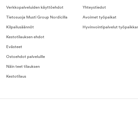
Verkkopalveluiden käyttöehdot
Yhteystiedot
Tietosuoja Musti Group Nordicilla
Avoimet työpaikat
Kilpailusäännöt
Hyvinvointipalvelut työpaikka
Kestotilauksen ehdot
Evästeet
Ostoehdot palveluille
Näin teet tilauksen
Kestotilaus