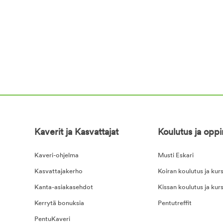
Kaverit ja Kasvattajat
Koulutus ja opp
Kaveri-ohjelma
Musti Eskari
Kasvattajakerho
Koiran koulutus ja kurs
Kanta-asiakasehdot
Kissan koulutus ja kurs
Kerrytä bonuksia
Pentutreffit
PentuKaveri