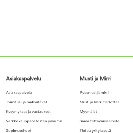
Asiakaspalvelu
Musti ja Mirri
Asiakaspalvelu
#yesmustijamirri
Toimitus- ja maksutavat
Musti ja Mirri tiedottaa
Kysymykset ja vastaukset
Myymälät
Verkkokauppaostosten palautus
Saavutettavuusseloste
Sopimusehdot
Tietoa yrityksestä