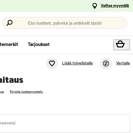
Valitse myymälä
Etsi tuotteet, palvelut ja artikkelit tästä!
temerkit
Tarjoukset
Lisää toivelistalle
Vertaile
aitaus
lua
Kirjoita tuotearvostelu
astosta)