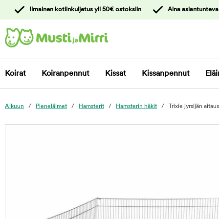
y
Ilmainen kotiinkuljetus yli 50€ ostoksiin
Aina asiantunteva
ltöön
Ota yhteyttä
asiakaspalveluun
Koirat
Koiranpennut
Kissat
Kissanpennut
Eläi
Alkuun
Pieneläimet
Hamsterit
Hamsterin häkit
Trixie jyrsijän aitaus
foo