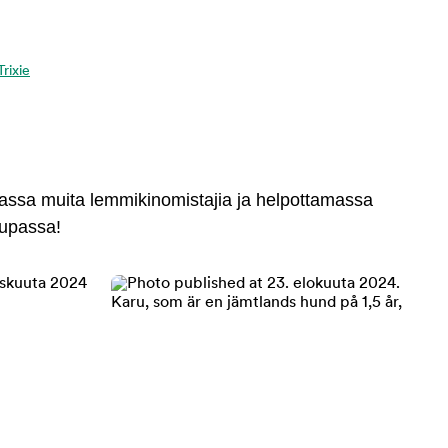
Trixie
massa muita lemmikinomistajia ja helpottamassa
aupassa!