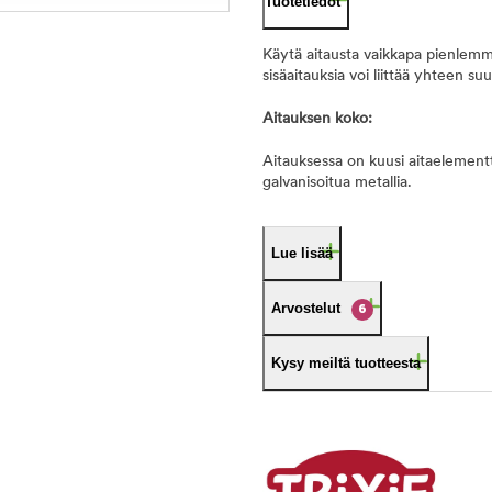
Tuotetiedot
Käytä aitausta vaikkapa pienlemm
sisäaitauksia voi liittää yhteen s
Aitauksen koko:
Aitauksessa on kuusi aitaelementt
galvanisoitua metallia.
Lue lisää
Arvostelut
6
Kysy meiltä tuotteesta