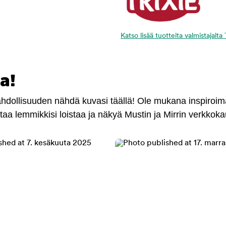
Katso lisää tuotteita valmistajalta 
a!
mahdollisuuden nähdä kuvasi täällä! Ole mukana inspiroi
antaa lemmikkisi loistaa ja näkyä Mustin ja Mirrin verkkok