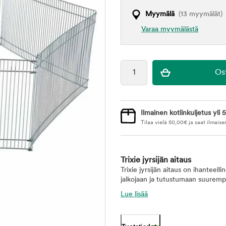
Myymälä
(13 myymälät)
Varaa myymälästä
Ilmainen kotiinkuljetus yli 5
Tilaa vielä
50,00
€
ja saat ilmaise
Trixie jyrsijän aitaus
Trixie jyrsijän aitaus on ihanteell
jalkojaan ja tutustumaan suurempa
Lue lisää