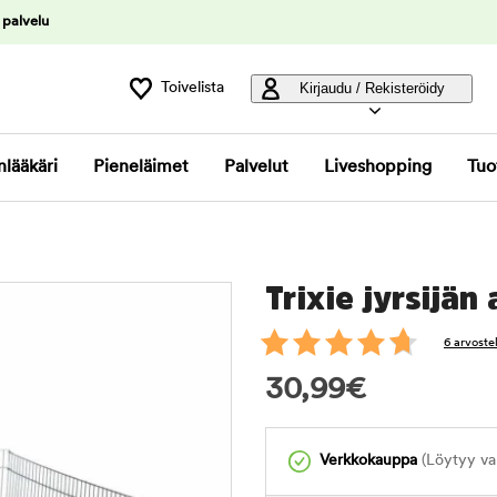
 palvelu
Toivelista
Kirjaudu / Rekisteröidy
nlääkäri
Pieneläimet
Palvelut
Liveshopping
Tuo
Trixie jyrsijän 
6 arvoste
30,99
€
Verkkokauppa
(Löytyy var