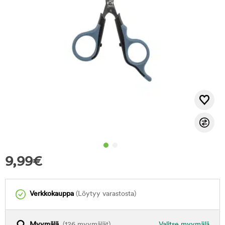
9,99
€
Verkkokauppa
(Löytyy varastosta)
Myymälä
(126 myymälät)
Valitse myymälä