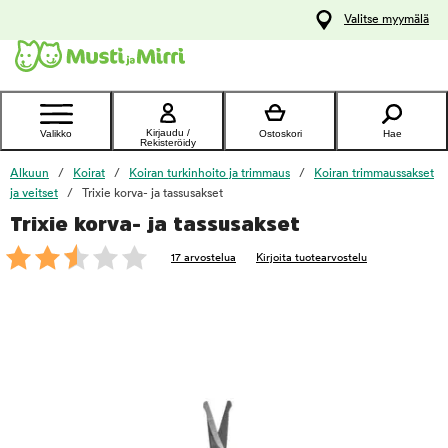
y
Valitse myymälä
ltöön
Ota yhteyttä
asiakaspalveluun
Kirjaudu /
Valikko
Ostoskori
Hae
Rekisteröidy
Alkuun
Koirat
Koiran turkinhoito ja trimmaus
Koiran trimmaussakset
ja veitset
Trixie korva- ja tassusakset
Trixie korva- ja tassusakset
foo
17 arvostelua
Kirjoita tuotearvostelu