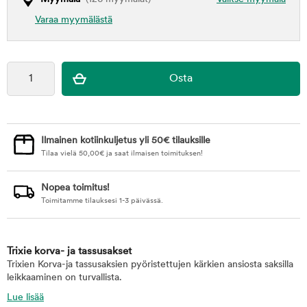
Varaa myymälästä
Ilmainen kotiinkuljetus yli 50€ tilauksille
Tilaa vielä
50,00
€
ja saat ilmaisen toimituksen!
Nopea toimitus!
Toimitamme tilauksesi 1-3 päivässä.
Trixie korva- ja tassusakset
Trixien Korva-ja tassusaksien pyöristettujen kärkien ansiosta saksilla
leikkaaminen on turvallista.
Lue lisää