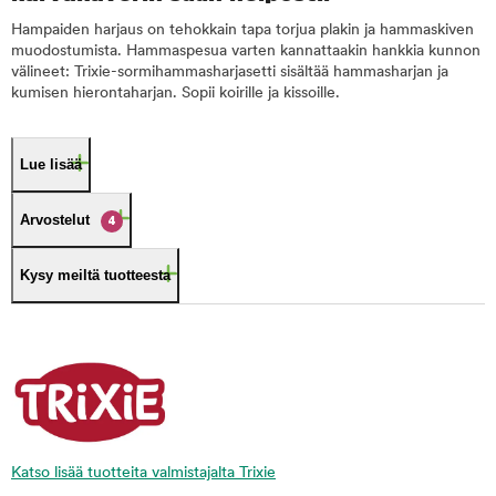
Hampaiden harjaus on tehokkain tapa torjua plakin ja hammaskiven
muodostumista. Hammaspesua varten kannattaakin hankkia kunnon
välineet: Trixie-sormihammasharjasetti sisältää hammasharjan ja
kumisen hierontaharjan. Sopii koirille ja kissoille.
Lue lisää
Arvostelut
4
Kysy meiltä tuotteesta
Katso lisää tuotteita valmistajalta Trixie