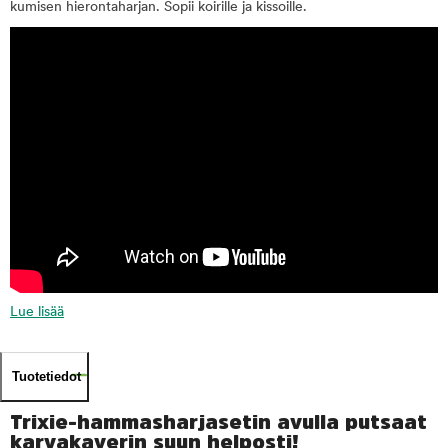
kumisen hierontaharjan. Sopii koirille ja kissoille.
Lue lisää
Tuotetiedot
Trixie-hammasharjasetin avulla putsaat
karvakaverin suun helposti!