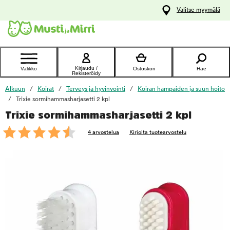
y
Valitse myymälä
ltöön
Ota yhteyttä
asiakaspalveluun
Kirjaudu /
Valikko
Ostoskori
Hae
Rekisteröidy
Alkuun
Koirat
Terveys ja hyvinvointi
Koiran hampaiden ja suun hoito
Trixie sormihammasharjasetti 2 kpl
Trixie sormihammasharjasetti 2 kpl
foo
4 arvostelua
Kirjoita tuotearvostelu