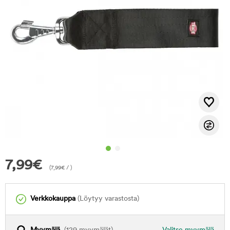
7,99
€
(
7,99
€
/ )
Verkkokauppa
(Löytyy varastosta)