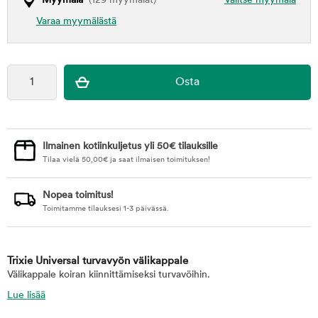
Myymälä
(129 myymälät)
Valitse myymälä
Varaa myymälästä
Ilmainen kotiinkuljetus yli 50€ tilauksille
Tilaa vielä
50,00
€
ja saat ilmaisen toimituksen!
Nopea toimitus!
Toimitamme tilauksesi 1-3 päivässä.
Trixie Universal turvavyön välikappale
Välikappale koiran kiinnittämiseksi turvavöihin.
Lue lisää