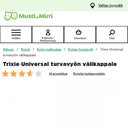
y
Valitse myymälä
ltöön
Ota yhteyttä
asiakaspalveluun
Kirjaudu /
Valikko
Ostoskori
Hae
Rekisteröidy
Alkuun
Koirat
Koira matkustaa
Koiran turvavyöt
Trixie Universal
turvavyön välikappale
Trixie Universal turvavyön välikappale
foo
14 arvostelua
Kirjoita tuotearvostelu