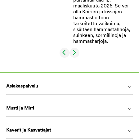
Asiakaspalvelu
Musti ja Mirri
Kaverit ja Kasvattajat